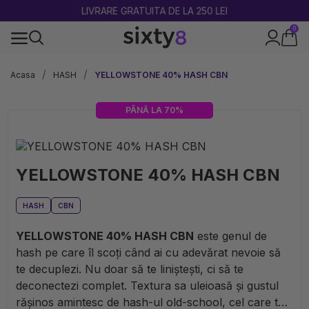
LIVRARE GRATUITA DE LA 250 LEI
0
Produse testate și certificate
Acasa
HASH
YELLOWSTONE 40% HASH CBN
PÂNĂ LA 70%
YELLOWSTONE 40% HASH CBN
HASH
CBN
YELLOWSTONE 40% HASH CBN
este genul de
hash pe care îl scoți când ai cu adevărat nevoie să
te decuplezi. Nu doar să te liniștești, ci să te
deconectezi complet. Textura sa uleioasă și gustul
rășinos amintesc de hash-ul old-school, cel care te