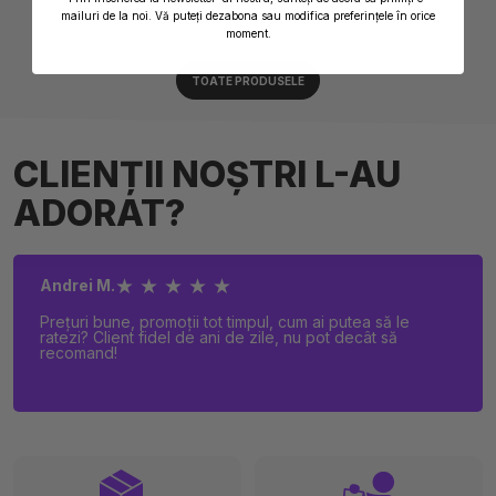
mailuri de la noi. Vă puteți dezabona sau modifica preferințele în orice
STOC EPUIZAT
moment.
TOATE PRODUSELE
CLIENȚII NOȘTRI L-AU
ADORAT?
★ ★ ★ ★ ★
Andrei M.
Prețuri bune, promoții tot timpul, cum ai putea să le
ratezi? Client fidel de ani de zile, nu pot decât să
recomand!