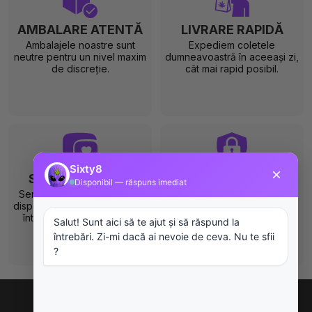
AMBALARE ATENTĂ
LIVRARE RAPIDĂ
Ambalajele noastre sunt
Expediem coletele
neutre pentru un nivel maxim
dumneavoastră în aceeași zi,
de discreție.
cât mai rapid posibil.
SUPORT CLIENȚI
PLATĂ SIGURĂ
Serviciul nostru clienți este
Plătiți în siguranță cu
disponibil de luni până vineri,
partenerii noștri de
între orele 10:00 și 22:00.
încredere.