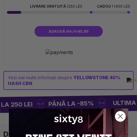
LIVRARE GRATUITĂ
(250 LEI)
CADOU !
(400 LEI)
ADAUGĂ I
65,70
45,99
Vezi mai multe informații despre
YELLOWSTONE 40%
HASH CBN
ULTIMA RU
PÂNĂ LA -85%
A 250 LEI
DIN ACEAȘI CATEGORIE⚡