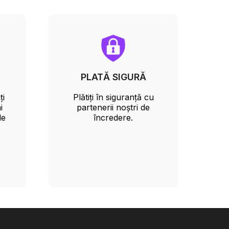
PLATĂ SIGURĂ
ți
Plătiți în siguranță cu
i
partenerii noștri de
le
încredere.