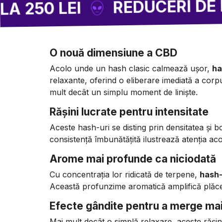
REDUCERI DE PÂNĂ L
 LEI
O nouă dimensiune a CBD
Acolo unde un hash clasic calmează ușor,
ha
relaxante, oferind o eliberare imediată a corpu
mult decât un simplu moment de liniște.
Rășini lucrate pentru intensitate
Aceste hash-uri se disting prin densitatea și b
consistență îmbunătățită ilustrează atenția aco
Arome mai profunde ca niciodată
Cu concentrația lor ridicată de terpene,
hash-
Această profunzime aromatică amplifică plăce
Efecte gândite pentru a merge ma
Mai mult decât o simplă relaxare, aceste răși