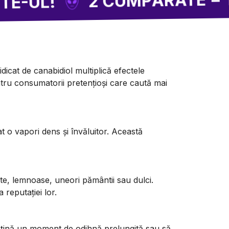
2 CUMPĂRATE = 1 CAD
!
icat de canabidiol multiplică efectele
entru consumatorii pretențioși care caută mai
at o vapori dens și învăluitor. Această
e, lemnoase, uneori pământii sau dulci.
reputației lor.
usțină un moment de odihnă prelungită sau să