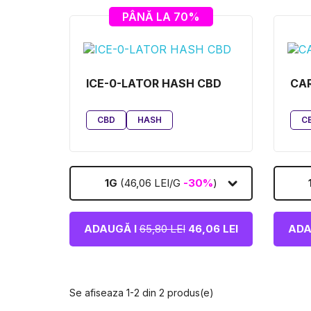
PÂNĂ LA 70%
ICE-0-LATOR HASH CBD
CA
CBD
HASH
C
1G
(46,06 LEI/G
-30%
)
ADAUGĂ I
65,80 LEI
46,06 LEI
ADA
Se afiseaza 1-2 din 2 produs(e)