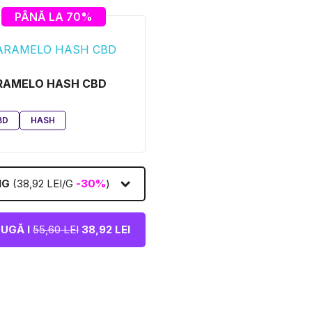
PÂNĂ LA 70%
RAMELO HASH CBD
BD
HASH
1G
(38,92 LEI/G
-30%
)
UGĂ I
55,60 LEI
38,92 LEI