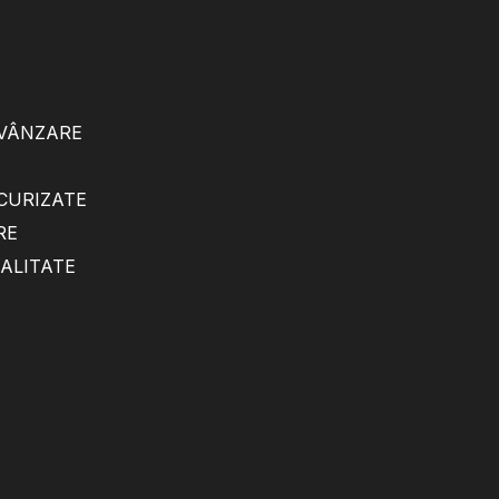
 VÂNZARE
ECURIZATE
RE
IALITATE