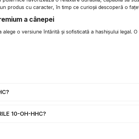
un produs cu caracter, în timp ce curioșii descoperă o fațe
premium a cânepei
lege o versiune întărită și sofisticată a hashișului legal. O în
HC?
RILE 10-OH-HHC?