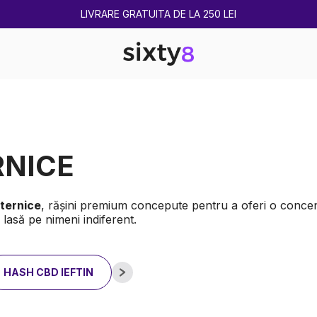
2 CUMPĂRATE = 1 CADOU
RNICE
ternice
, rășini premium concepute pentru a oferi o conce
lasă pe nimeni indiferent.
HASH CBD IEFTIN