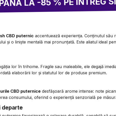
A -85 % PE ÎNTREG SITE-UL
sh CBD puternic
accentuează experiența. Conținutul său rid
lui și o liniște mentală mai pronunțată. Este aliatul ideal p
ogăția lor în trihome. Fragile sau maleabile, ele degajă imedi
rdată elaborării lor și statutul lor de produse premium.
urile CBD puternice
desfășoară arome intense: note picant
rea consumului, oferind o experiență senzorială pe măsura 
i departe
ni puternice favorizează o relaxare durabilă, capabilă să s