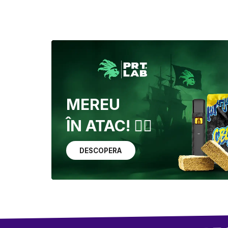
MEREU
ÎN ATAC! 🏴‍☠️
DESCOPERA