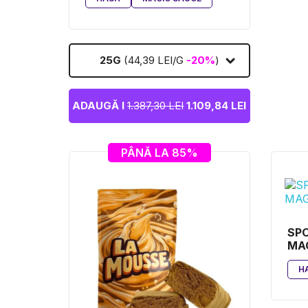
25G
(44,39 LEI/G
-20%
)
ADAUGĂ I
1.387,30 LEI
1.109,84 LEI
PÂNĂ LA 85%
SP
MA
H