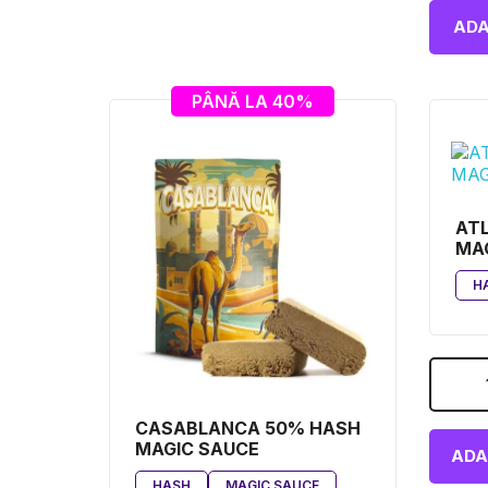
ADA
PÂNĂ LA 40%
AT
MA
H
CASABLANCA 50% HASH
MAGIC SAUCE
ADA
HASH
MAGIC SAUCE