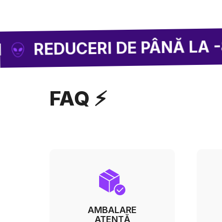
ERI DE PÂNĂ LA -85 % PE Î
FAQ ⚡
AMBALARE
ATENTĂ