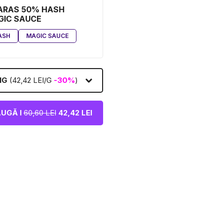
ARAS 50% HASH
GIC SAUCE
ASH
MAGIC SAUCE
1G
(42,42 LEI/G
-30%
)
UGĂ I
60,60 LEI
42,42 LEI