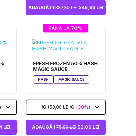
ADAUGĂ I
1.387,30 LEI
346,83 LEI
PÂNĂ LA 70%
0%
FRESH FROZEN 50% HASH
MAGIC SAUCE
HASH
MAGIC SAUCE
)
1G
(53,06 LEI/G
-30%
)
 LEI
ADAUGĂ I
75,80 LEI
53,06 LEI