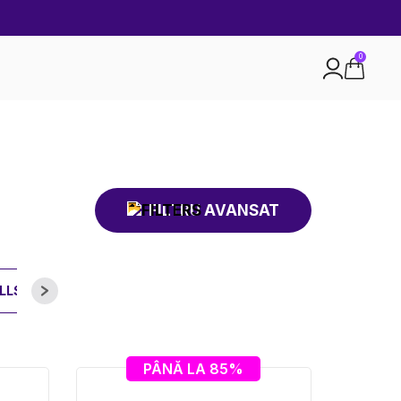
0
FILTRU AVANSAT
LLS
PÂNĂ LA 85%