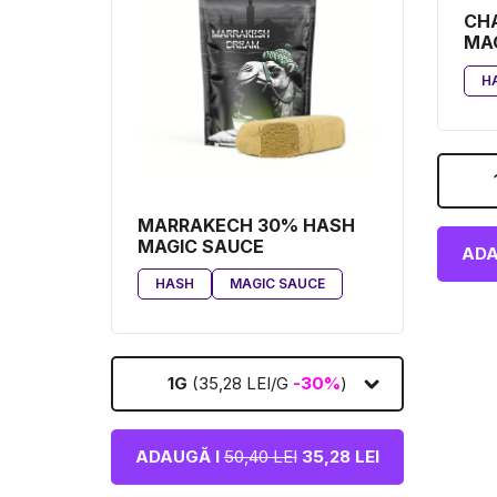
CH
MA
H
MARRAKECH 30% HASH
MAGIC SAUCE
ADA
HASH
MAGIC SAUCE
1G
(35,28 LEI/G
-30%
)
ADAUGĂ I
50,40 LEI
35,28 LEI