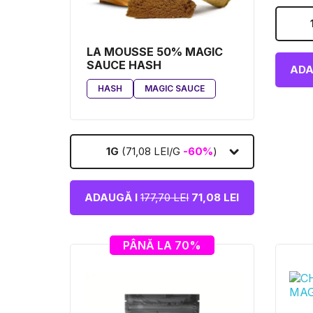
LA MOUSSE 50% MAGIC
SAUCE HASH
ADA
HASH
MAGIC SAUCE
1G
(71,08 LEI/G
-60%
)
ADAUGĂ I
177,70 LEI
71,08 LEI
PÂNĂ LA 70%