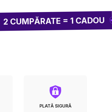
LIVRARE
RATE = 1 CADOU
PLATĂ SIGURĂ