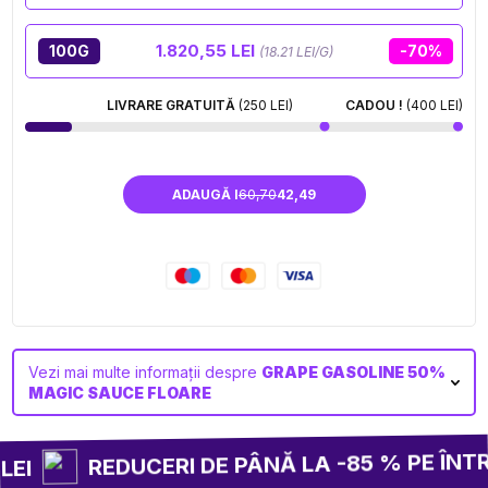
1.820,55 LEI
100G
-70%
(18.21 LEI/G)
LIVRARE GRATUITĂ
(250 LEI)
CADOU !
(400 LEI)
ADAUGĂ I
60,70
42,49
Vezi mai multe informații despre
GRAPE GASOLINE 50%
MAGIC SAUCE FLOARE
REDUCERI DE PÂNĂ LA -85 % PE ÎNTRE
EI