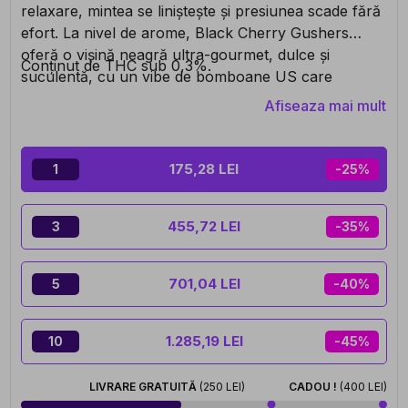
relaxare, mintea se liniștește și presiunea scade fără
efort. La nivel de arome, Black Cherry Gushers
oferă o vișină neagră ultra-gourmet, dulce și
Conținut de THC sub 0,3%.
suculentă, cu un vibe de bomboane US care
persistă în gură. Simplu, gata de utilizare, intens dar
Afiseaza mai mult
controlat, perfect pentru cei cărora le place ca chill-
ul să fie cu adevărat resimțit.
175,28 LEI
1
-25%
455,72 LEI
3
-35%
701,04 LEI
5
-40%
1.285,19 LEI
10
-45%
LIVRARE GRATUITĂ
(250 LEI)
CADOU !
(400 LEI)