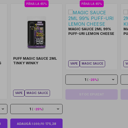
PÂNĂ LA 45%
PÂNĂ LA 45%
MAGIC SAUCE 2ML 99%
MA
PUFF-URI LEMON CHEESE
PU
PUFF MAGIC SAUCE 2ML
S
TINKY WINKY
VAPE
MAGIC SAUCE
V
1
(
-25%
)
VAPE
MAGIC SAUCE
STOC EPUIZAT
1
(
-25%
)
8
ADAUGĂ I
233,70
175,28