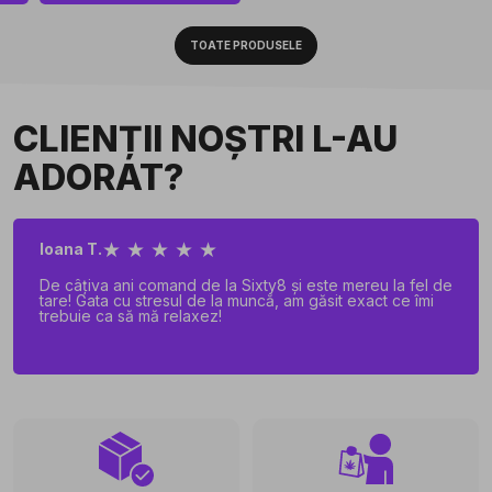
TOATE PRODUSELE
CLIENȚII NOȘTRI L-AU
ADORAT?
★ ★ ★ ★ ★
Ioana T.
De câțiva ani comand de la Sixty8 și este mereu la fel de
tare! Gata cu stresul de la muncă, am găsit exact ce îmi
trebuie ca să mă relaxez!