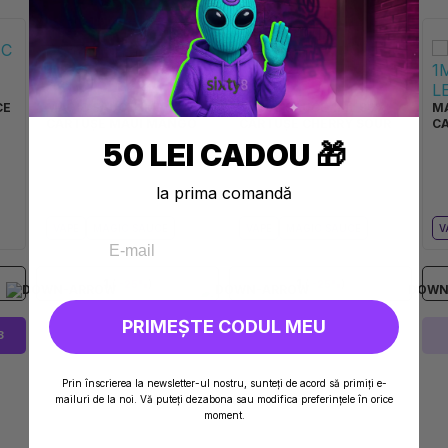
PÂNĂ LA 45%
PÂNĂ LA 45%
CE
MAGIC SAUCE 1ML 99%
MAGIC SAUCE 1ML 99%
MA
CARTUȘE MAUI MANGO
CARTUȘE CHERRY SOUR
C
50 LEI CADOU 🎁
la prima comandă
VAPE
MAGIC SAUCE
VAPE
MAGIC SAUCE
V
1
1
(
-25%
)
(
-25%
)
PRIMEȘTE CODUL MEU
3
STOC EPUIZAT
STOC EPUIZAT
Prin înscrierea la newsletter-ul nostru, sunteți de acord să primiți e-
mailuri de la noi. Vă puteți dezabona sau modifica preferințele în orice
moment.