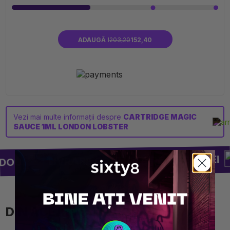
ADAUGĂ I
203,20
152,40
Vezi mai multe informații despre
CARTRIDGE MAGIC
SAUCE 1ML LONDON LOBSTER
LIVRARE GRATUITĂ DE LA 250 LEI
DOU
DIN ACEAȘI CATEGORIE⚡