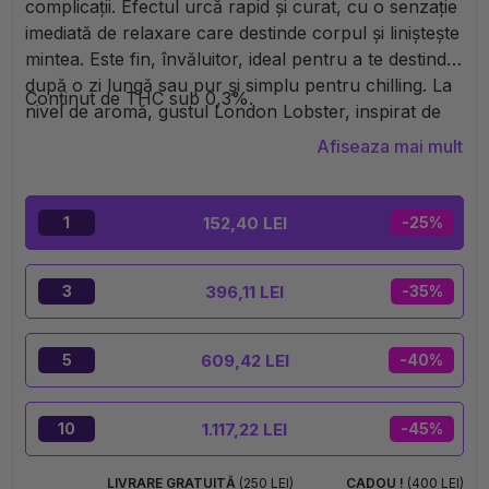
complicații. Efectul urcă rapid și curat, cu o senzație
imediată de relaxare care destinde corpul și liniștește
mintea. Este fin, învăluitor, ideal pentru a te destinde
după o zi lungă sau pur și simplu pentru chilling. La
Conținut de THC sub 0,3%.
nivel de aromă, gustul London Lobster, inspirat de
Orange Bud, oferă note de portocală dulce, ușor
Afiseaza mai mult
acidulată, cu un vape ultra-fin care coboară ușor.
Un cartridge echilibrat între efecte pronunțate și
plăcere aromatică, perfect pentru chilling fără griji.
152,40 LEI
1
-25%
396,11 LEI
3
-35%
609,42 LEI
5
-40%
1.117,22 LEI
10
-45%
LIVRARE GRATUITĂ
(250 LEI)
CADOU !
(400 LEI)