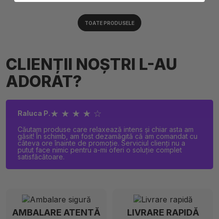
TOATE PRODUSELE
CLIENȚII NOȘTRI L-AU
ADORAT?
★ ★ ★ ★ ☆
Raluca P.
Căutam produse care relaxează intens și chiar asta am
găsit! În schimb, am fost dezamăgită că am comandat cu
câteva ore înainte de promoție. Serviciul clienți nu a
putut face nimic pentru a-mi oferi o soluție complet
satisfăcătoare.
AMBALARE ATENTĂ
LIVRARE RAPIDĂ