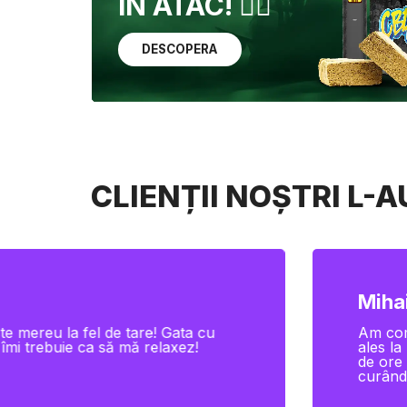
ÎN ATAC! 🏴‍☠️
DESCOPERA
CLIENȚII NOȘTRI L-
Mihai
te mereu la fel de tare! Gata cu
Am com
 îmi trebuie ca să mă relaxez!
ales la
de ore 
curând