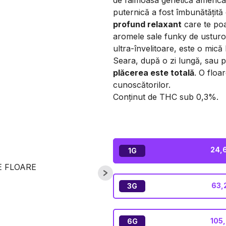
de faimoasa genetică americ
puternică a fost îmbunătățită
profund relaxant
care te poa
aromele sale funky de usturoi,
ultra-învelitoare, este o mică b
Seara, după o zi lungă, sau p
plăcerea este totală
. O floa
cunoscătorilor.
Conținut de THC sub 0,3%.
24,
1G
63,
3G
105,
6G