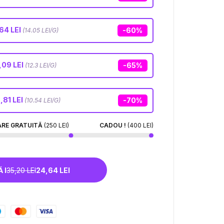
64 LEI
-60%
(14.05 LEI/G)
,09 LEI
-65%
(12.3 LEI/G)
,81 LEI
-70%
(10.54 LEI/G)
ARE GRATUITĂ
(250 LEI)
CADOU !
(400 LEI)
 I
35,20 LEI
24,64 LEI