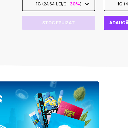
1G
(24,64 LEI/G
-30%
)
1G
(4
STOC EPUIZAT
ADAUGĂ
💫