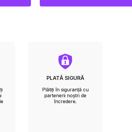
PLATĂ SIGURĂ
ți
Plătiți în siguranță cu
i
partenerii noștri de
le
încredere.