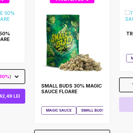
 50%
TR
OARE
30%
)
SMALL BUDS 30% MAGIC
SAUCE FLOARE
42,49 LEI
MAGIC SAUCE
SMALL BUDS