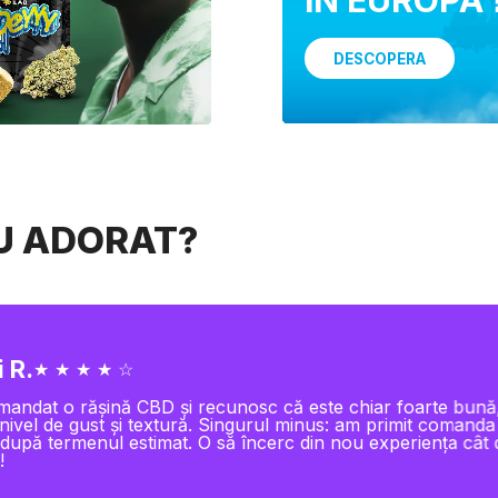
DESCOPERA
AU ADORAT?
 R.
★ ★ ★ ★ ☆
andat o rășină CBD și recunosc că este chiar foarte bună
 nivel de gust și textură. Singurul minus: am primit comand
după termenul estimat. O să încerc din nou experiența cât 
!