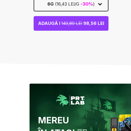
6G
(16,43 LEI/G
-30%
)
ADAUGĂ I
140,80 LEI
98,56 LEI
MEREU