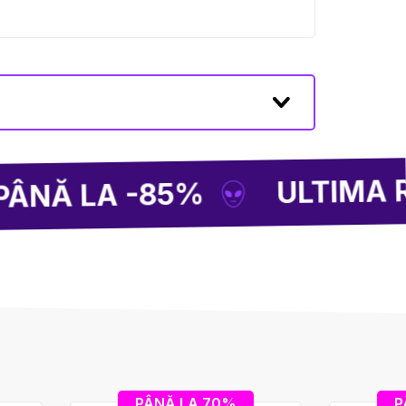
ULTIMA RUNDĂ
 LA -85%
PÂNĂ LA 70%
P