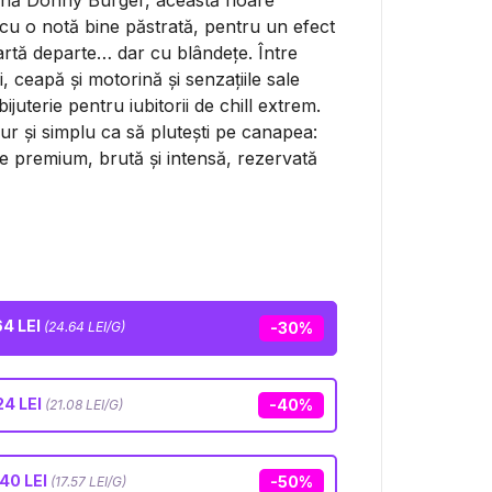
ană Donny Burger, această floare
 cu o notă bine păstrată, pentru un efect
rtă departe… dar cu blândețe. Între
 ceapă și motorină și senzațiile sale
ijuterie pentru iubitorii de chill extrem.
ur și simplu ca să plutești pe canapea:
re premium, brută și intensă, rezervată
64 LEI
(24.64 LEI/G)
-30%
24 LEI
-40%
(21.08 LEI/G)
40 LEI
-50%
(17.57 LEI/G)