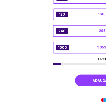
168,
12G
295
24G
1.053
100G
LIVR
ADAUGĂ