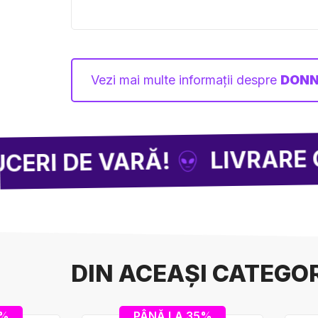
Vezi mai multe informații despre
DONN
LIVRARE GRATU
 DE VARĂ!
DIN ACEAȘI CATEGO
0%
PÂNĂ LA 35%