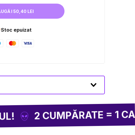
ADAUGĂ I 50,40 LEI

Stoc epuizat
 CUMPĂRATE = 1 CADOU