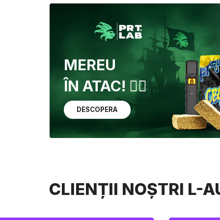
MEREU
ÎN ATAC! 🏴‍☠️
DESCOPERA
CLIENȚII NOȘTRI L-