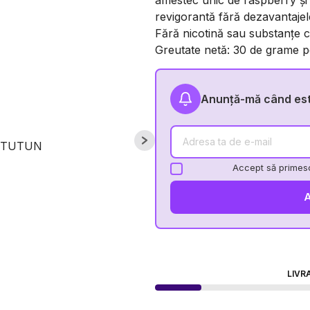
amestec unic de raspberry și
revigorantă fără dezavantajele
Fără nicotină sau substanțe 
Greutate netă: 30 de grame pe
Anunță-mă când este
Accept să primesc
LIVR