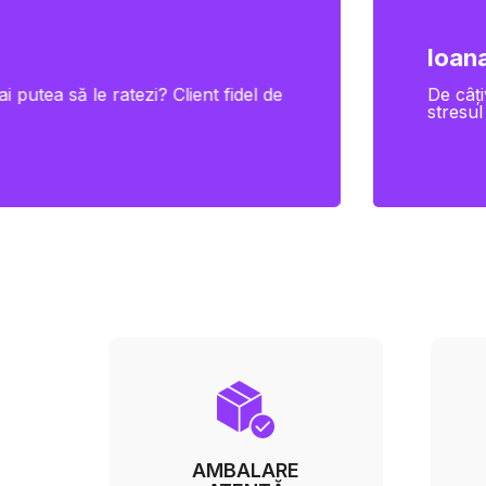
Ioana
i putea să le ratezi? Client fidel de
De câți
stresul
AMBALARE