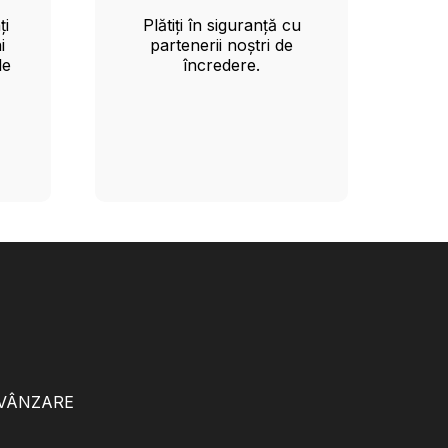
ți
Plătiți în siguranță cu
i
partenerii noștri de
le
încredere.
 VÂNZARE