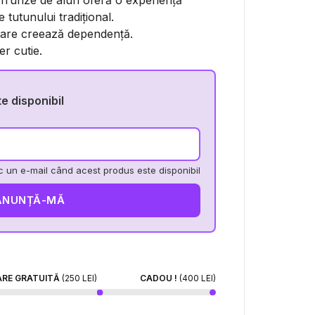
 frunze de alun oferă o experiență
 tutunului tradițional.
care creează dependență.
r cutie.
 disponibil
 un e-mail când acest produs este disponibil
ANUNȚĂ-MĂ
ARE GRATUITĂ
(250 LEI)
CADOU !
(400 LEI)