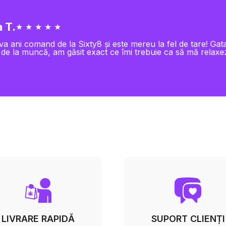
 T.
★ ★ ★ ★ ★
va ani comand de la Sixty8 și este mereu la fel de tare! Gat
 de la muncă, am găsit exact ce îmi trebuie ca să mă relaxe
LIVRARE RAPIDĂ
SUPORT CLIENȚI