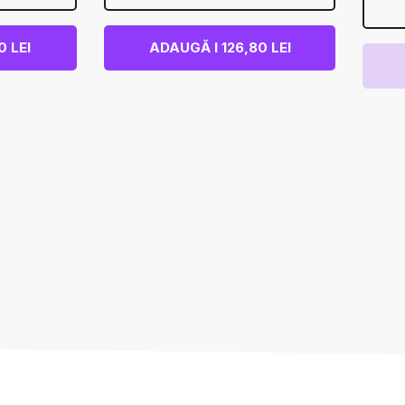
 LEI
ADAUGĂ I 126,80 LEI