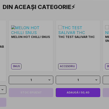
DIN ACEAȘI CATEGORIE⚡
MELON HOT CHILLI SNUS
THC TEST SALIVAR THC
M
S
LAB
SNUS
ACCESORIU
S
1
1
STOC EPUIZAT
ADAUGĂ I 50,40