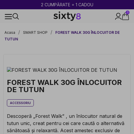
2 CUMPĂRATE = 1 CADOU
0
100% legal în Europa
Acasa
SMART SHOP
FOREST WALK 30G ÎNLOCUITOR DE
TUTUN
FOREST WALK 30G ÎNLOCUITOR
DE TUTUN
ACCESSORIU
Descoperă „Forest Walk” , un înlocuitor natural de
tutun unic, creat pentru cei care caută o alternativă
sănătoasă și relaxantă. Acest amestec exclusiv de