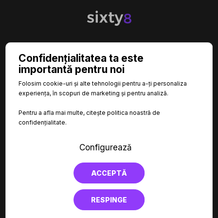

CATEGORII
Confidențialitatea ta este
importantă pentru noi

INFORMAȚII
Folosim cookie-uri și alte tehnologii pentru a-ți personaliza
experiența, în scopuri de marketing și pentru analiză.

LINKURI UTILE
Pentru a afla mai multe, citește politica noastră de
confidențialitate.
Configurează
ACCEPTĂ
RESPINGE
© SIXTY8 2026