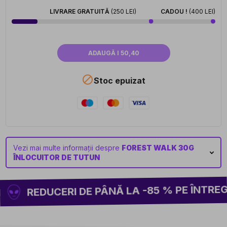
LIVRARE GRATUITĂ
(250 LEI)
CADOU !
(400 LEI)
ADAUGĂ I 50,40

Stoc epuizat
Vezi mai multe informații despre
FOREST WALK 30G
ÎNLOCUITOR DE TUTUN
REDUCERI DE PÂNĂ LA -85 % PE ÎNTREG 