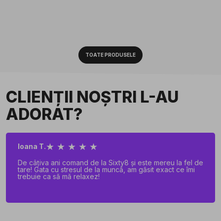
TOATE PRODUSELE
CLIENȚII NOȘTRI L-AU
ADORAT?
★ ★ ★ ★ ★
Ioana T.
De câțiva ani comand de la Sixty8 și este mereu la fel de
tare! Gata cu stresul de la muncă, am găsit exact ce îmi
trebuie ca să mă relaxez!