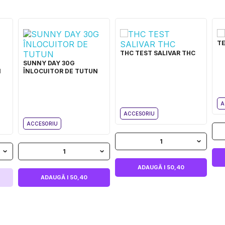
T
THC TEST SALIVAR THC
SUNNY DAY 30G
N
ÎNLOCUITOR DE TUTUN
A
ACCESORIU
ACCESORIU
1
1
ADAUGĂ I 50,40
ADAUGĂ I 50,40