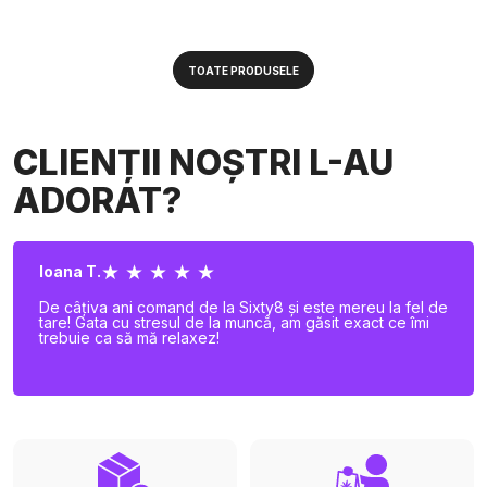
TOATE PRODUSELE
CLIENȚII NOȘTRI L-AU
ADORAT?
★ ★ ★ ★ ★
Ioana T.
De câțiva ani comand de la Sixty8 și este mereu la fel de
tare! Gata cu stresul de la muncă, am găsit exact ce îmi
trebuie ca să mă relaxez!