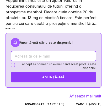
Peppermint snus este un ajutor valoros în
reducerea consumului de tutun, oferind o
prospețime menthol. Fiecare cutie conține 20 de
pliculețe cu 13 mg de nicotină fiecare. Este perfect
pentru cei care caută o prospețime menthol fără
tutun.
Anunță-mă când este disponibil
Accept să primesc un e-mail când acest produs este
disponibil
ANUNȚĂ-MĂ
Afiseaza mai mult
LIVRARE GRATUITĂ
(250 LEI)
CADOU !
(400 LEI)