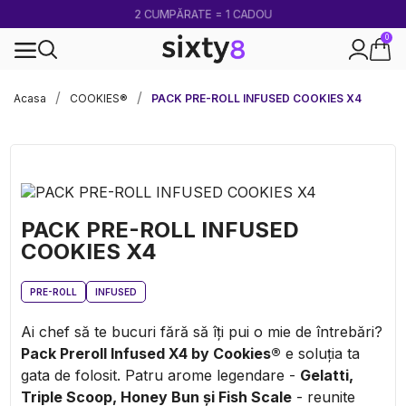
2 CUMPĂRATE = 1 CADOU
0
100% legal în Europa
Acasa
COOKIES®
PACK PRE-ROLL INFUSED COOKIES X4
PACK PRE-ROLL INFUSED
COOKIES X4
PRE-ROLL
INFUSED
Ai chef să te bucuri fără să îți pui o mie de întrebări?
Pack Preroll Infused X4 by Cookies
®
e soluția ta
gata de folosit. Patru arome legendare -
Gelatti,
Triple Scoop, Honey Bun și Fish Scale
- reunite