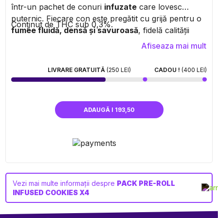
într-un pachet de conuri
infuzate
care lovesc
puternic. Fiecare con este pregătit cu grijă pentru o
Conținut de THC sub 0,3%.
fumée fluidă, densă și savuroasă
, fidelă calității
Cookies®. Practice, puternice și incredibil de
Afiseaza mai mult
aromate, aceste pre-roulés îți oferă o
experiență
intensă și fără efort
, fie că ești în solo chill sau în
LIVRARE GRATUITĂ
(250 LEI)
CADOU !
(400 LEI)
sesiune cu gașca.
ADAUGĂ I 193,50
Vezi mai multe informații despre
PACK PRE-ROLL
INFUSED COOKIES X4