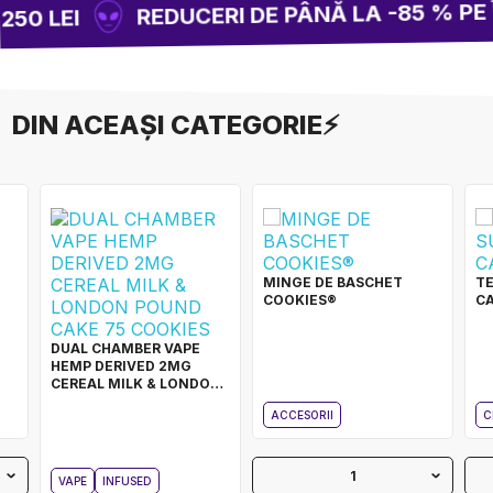
REDUCERI DE PÂNĂ LA -85 % PE Î
50 LEI
DIN ACEAȘI CATEGORIE⚡
MINGE DE BASCHET
TE
COOKIES®
C
DUAL CHAMBER VAPE
HEMP DERIVED 2MG
CEREAL MILK & LONDON
POUND CAKE 75 COOKIES
ACCESORII
C
1
VAPE
INFUSED