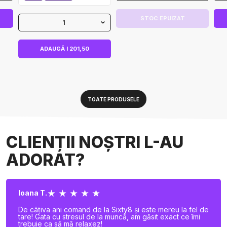
STOC EPUIZAT
1
ADAUGĂ I 201,50
TOATE PRODUSELE
CLIENȚII NOȘTRI L-AU
ADORAT?
★ ★ ★ ★ ★
Ioana T.
De câțiva ani comand de la Sixty8 și este mereu la fel de
tare! Gata cu stresul de la muncă, am găsit exact ce îmi
trebuie ca să mă relaxez!