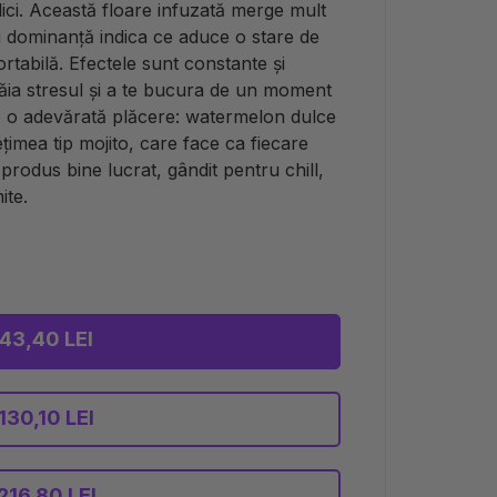
lici. Această floare infuzată merge mult
u dominanță indica ce aduce o stare de
rtabilă. Efectele sunt constante și
 tăia stresul și a te bucura de un moment
te o adevărată plăcere: watermelon dulce
țimea tip mojito, care face ca fiecare
 produs bine lucrat, gândit pentru chill,
ite.
43,40 LEI
130,10 LEI
216,80 LEI