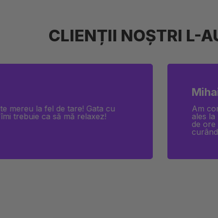
CLIENȚII NOȘTRI L-
Elena
 că este chiar foarte bună, mai
Comandă
rul minus: am primit comanda cu 24
cu ochii
erc din nou experiența cât de