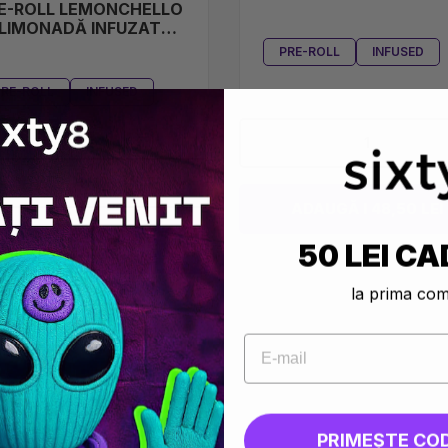
E-ROLL LEMONCHELLO
 LIMONADĂ INFUZATĂ
 COOKIES
PRE-ROLL
INFUSED
PRE-ROLL
INFUSED
1
1
ADAUGĂ I 48,50 LEI
50 LEI CA
ADAUGĂ I 43,30 LEI
la prima co
PRIMEȘTE CO