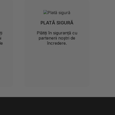
PLATĂ SIGURĂ
ți
Plătiți în siguranță cu
i
partenerii noștri de
le
încredere.