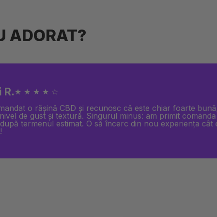
AU ADORAT?
 L.
★ ★ ★ ★ ★
 bine protejată, livrată rapid și produse de top. Puteți c
 închiși!!!