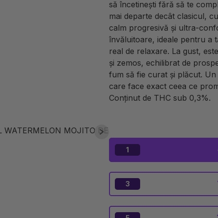
să încetinești fără să te comp
mai departe decât clasicul, c
calm progresivă și ultra-confo
învăluitoare, ideale pentru a
real de relaxare. La gust, es
și zemos, echilibrat de prospe
fum să fie curat și plăcut. Un
care face exact ceea ce prom
Conținut de THC sub 0,3%.
1
3
5