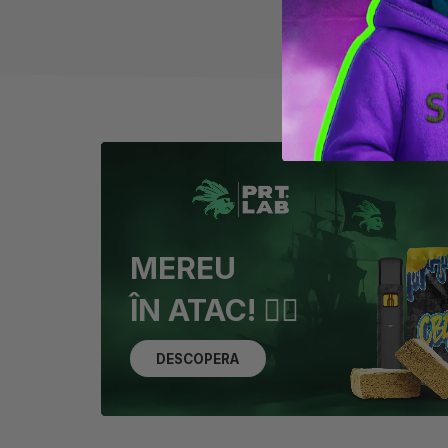
MEREU
ÎN ATAC! 🏴‍☠️
DESCOPERA