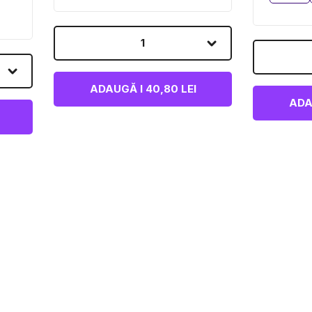
1
ADAUGĂ I 40,80 LEI
ADA