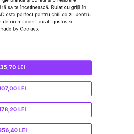
rgie blândă și curată și o relaxare
ră să te încetinească. Rulat cu grijă în
BD este perfect pentru chill de zi, pentru
a de un moment curat, gustos și
emonade by Cookies.
35,70 LEI
107,00 LEI
178,20 LEI
356,40 LEI