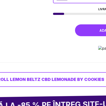
LIVR
ROLL LEMON BELTZ CBD LEMONADE BY COOKIES
2 
% PE ÎNTREG SITE-UL!