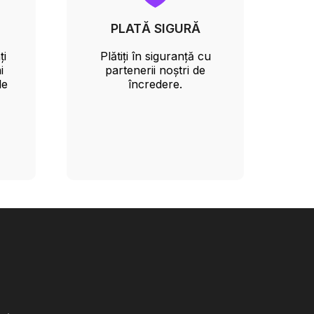
PLATĂ SIGURĂ
ți
Plătiți în siguranță cu
i
partenerii noștri de
le
încredere.