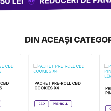
DIN ACEAȘI CATEGO
 CBD
PACHET PRE-ROLL CBD
S
COOKIES X4
PR
PI
LE
CBD
PRE-ROLL