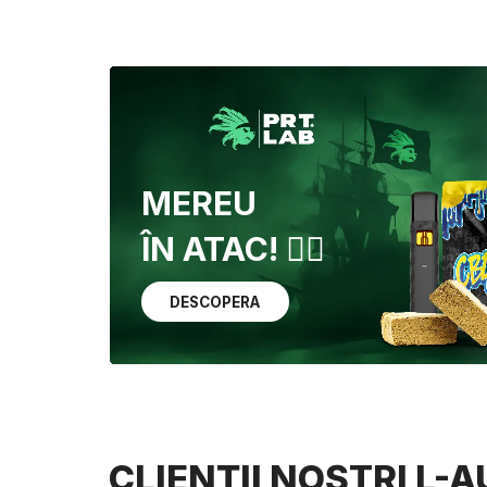
MEREU
ÎN ATAC! 🏴‍☠️
DESCOPERA
CLIENȚII NOȘTRI L-