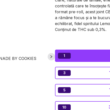
clare, naturale de lămâie, ene
controlată care te însoțește fă
format pre-roll, acest joint C
a rămâne focus și a te bucur
echilibrat, fidel spiritului L
Conținut de THC sub 0,3%.
1
3
5
10