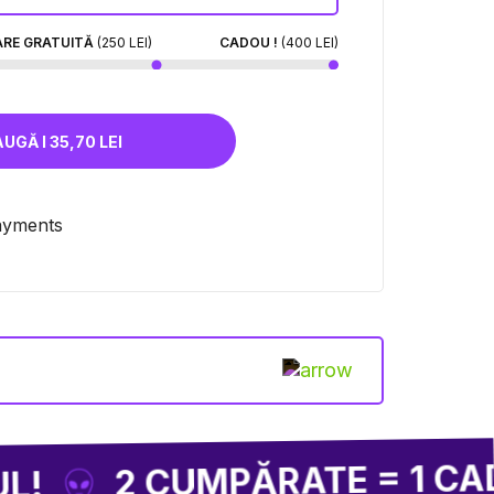
ARE GRATUITĂ
(250 LEI)
CADOU !
(400 LEI)
ADAUGĂ I 35,70 LEI
L
CUMPĂRATE = 1 CADOU