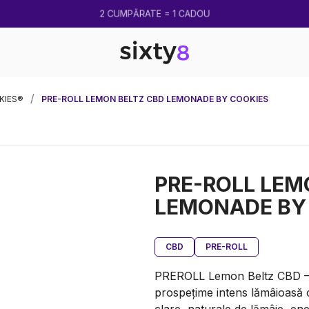
2 CUMPĂRATE = 1 CADOU
KIES®
PRE-ROLL LEMON BELTZ CBD LEMONADE BY COOKIES
PRE-ROLL LEM
LEMONADE BY
CBD
PRE-ROLL
PREROLL Lemon Beltz CBD – 
prospețime intens lămâioasă c