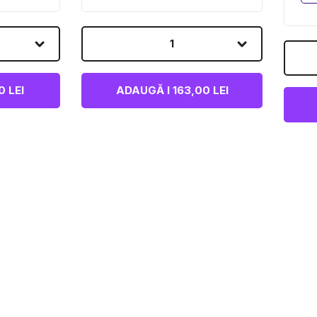
1
 LEI
ADAUGĂ I 163,00 LEI