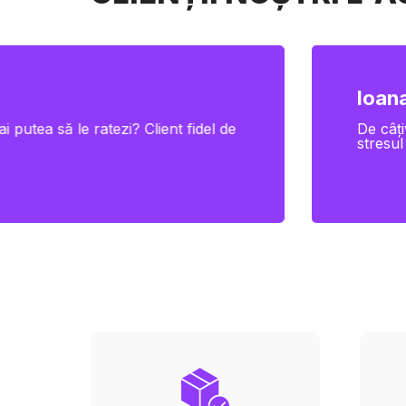
Ioana
i putea să le ratezi? Client fidel de
De câți
stresul