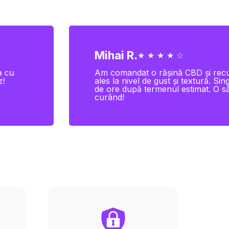
Mihai R.
★ ★ ★ ★ ☆
a cu
Am comandat o rășină CBD și recu
z!
ales la nivel de gust și textură. S
de ore după termenul estimat. O să
curând!