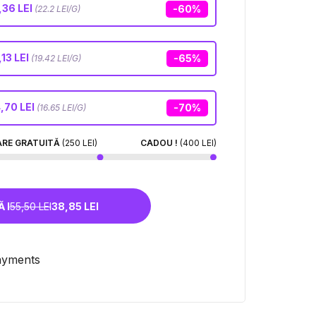
,36 LEI
-60%
(22.2 LEI/G)
13 LEI
-65%
(19.42 LEI/G)
,70 LEI
-70%
(16.65 LEI/G)
ARE GRATUITĂ
(250 LEI)
CADOU !
(400 LEI)
 I
55,50 LEI
38,85 LEI