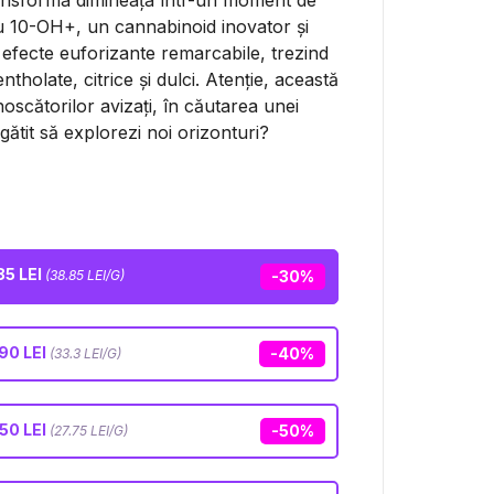
transforma dimineața într-un moment de
cu 10-OH+, un cannabinoid inovator și
 efecte euforizante remarcabile, trezind
tholate, citrice și dulci. Atenție, această
oscătorilor avizați, în căutarea unei
egătit să explorezi noi orizonturi?
85 LEI
(38.85 LEI/G)
-30%
90 LEI
-40%
(33.3 LEI/G)
50 LEI
-50%
(27.75 LEI/G)