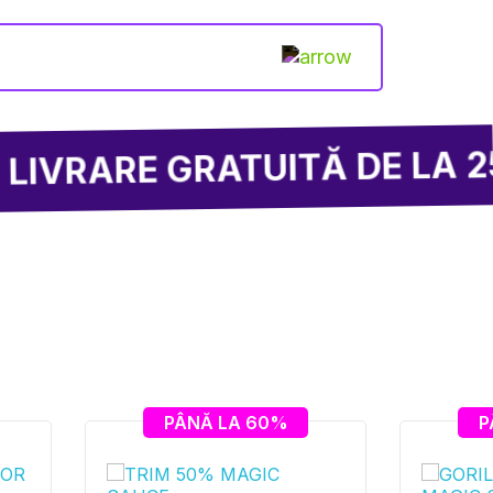
GRATUITĂ DE LA 250 LEI
PÂNĂ LA 60%
P