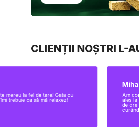
CLIENȚII NOȘTRI L-
Elena
 că este chiar foarte bună, mai
Comandă
rul minus: am primit comanda cu 24
cu ochii
erc din nou experiența cât de