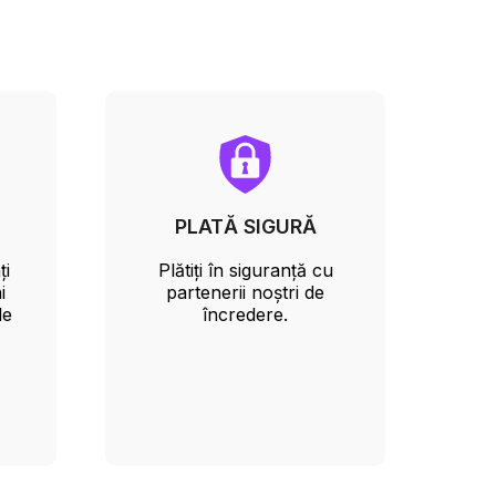
PLATĂ SIGURĂ
ți
Plătiți în siguranță cu
i
partenerii noștri de
le
încredere.