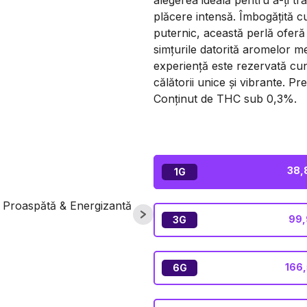
alegerea ideală pentru a-ți 
plăcere intensă. Îmbogățită 
puternic, această perlă oferă
simțurile datorită aromelor men
experiență este rezervată cun
călătorii unice și vibrante. Pr
Conținut de THC sub 0,3%.
38,
1G
99,
3G
166,
6G