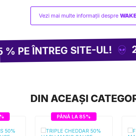
Vezi mai multe informații despre
WAKE
2 CUMPĂR
TREG SITE-UL!
DIN ACEAȘI CATEGO
0%
PÂNĂ LA 85%