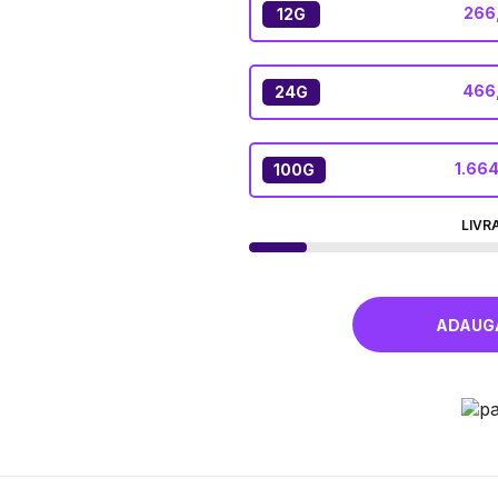
266
12G
466,
24G
1.664
100G
LIVR
ADAUGĂ