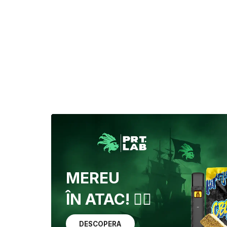
MEREU
ÎN ATAC! 🏴‍☠️
DESCOPERA