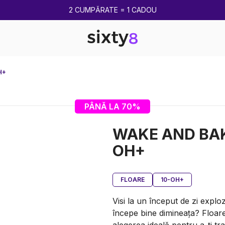
LIVRARE GRATUITA DE LA 250 LEI
H+
PÂNĂ LA 70%
WAKE AND BAK
OH+
FLOARE
10-OH+
Visi la un început de zi explo
începe bine dimineața? Flo