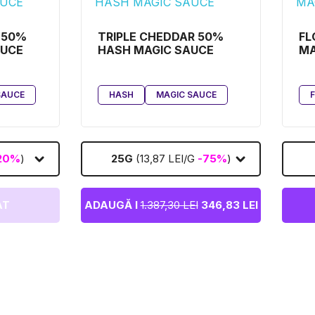
 50%
TRIPLE CHEDDAR 50%
FL
AUCE
HASH MAGIC SAUCE
MA
SAUCE
HASH
MAGIC SAUCE
20%
)
25G
(13,87 LEI/G
-75%
)
AT
ADAUGĂ I
1.387,30 LEI
346,83 LEI