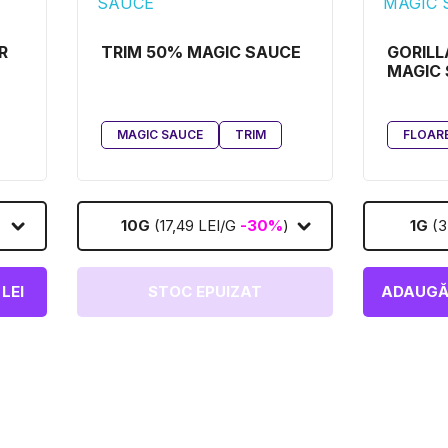
R
TRIM 50% MAGIC SAUCE
GORILL
MAGIC 
MAGIC SAUCE
TRIM
FLOAR
10G
(17,49 LEI/G
-30%
)
1G
(3
 LEI
STOC EPUIZAT
ADAUGĂ