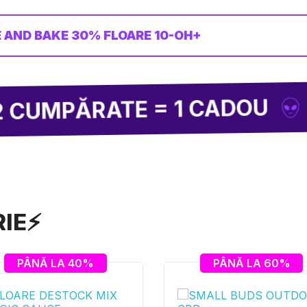
 AND BAKE 30% FLOARE 10-OH+
LIVRARE 
ATE = 1 CADOU
RIE⚡
PÂNĂ LA 40%
PÂNĂ LA 60%