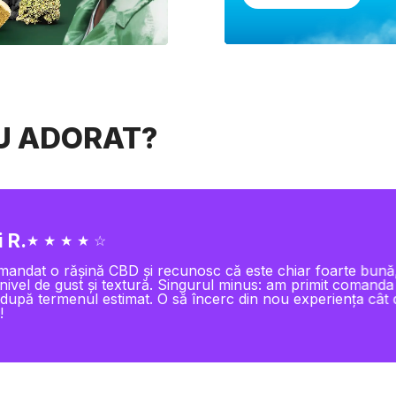
AU ADORAT?
 L.
★ ★ ★ ★ ★
 bine protejată, livrată rapid și produse de top. Puteți c
 închiși!!!