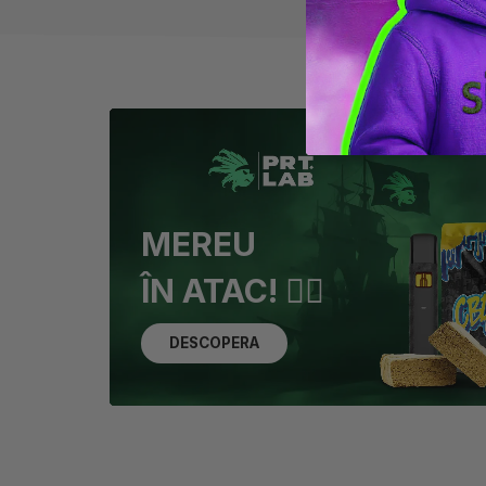
MEREU
ÎN ATAC! 🏴‍☠️
DESCOPERA