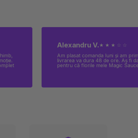
Alexandru V.
★ ★ ★ ☆ ☆
chimb,
Am plasat comanda luni și am prim
moție.
livrarea va dura 48 de ore. Aș fi da
complet
pentru că florile mele Magic Sauce