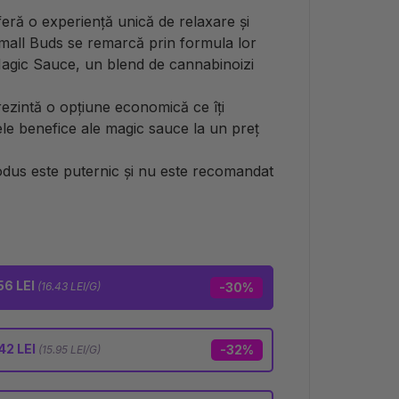
feră o experiență unică de relaxare și
mall Buds se remarcă prin formula lor
agic Sauce, un blend de cannabinoizi
zintă o opțiune economică ce îți
ele benefice ale magic sauce la un preț
odus este puternic și nu este recomandat
56 LEI
(16.43 LEI/G)
-30%
42 LEI
-32%
(15.95 LEI/G)