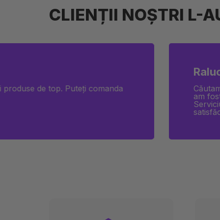
CLIENȚII NOȘTRI L-
Raluc
și produse de top. Puteți comanda
Căutam 
am fos
Servici
satisfă