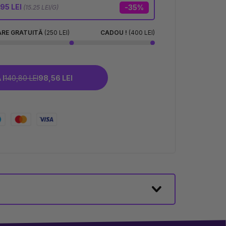
95 LEI
-35%
(15.25 LEI/G)
ARE GRATUITĂ
(250 LEI)
CADOU !
(400 LEI)
 I
140,80 LEI
98,56 LEI