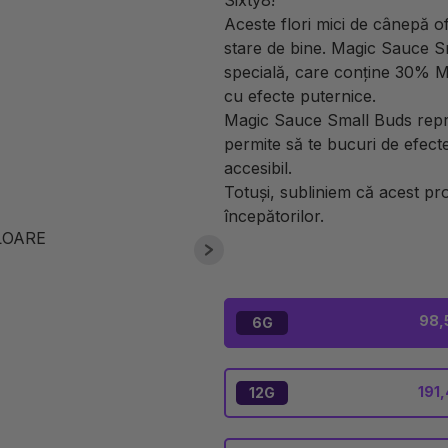
Sixty8!
Aceste flori mici de cânepă o
stare de bine. Magic Sauce S
specială, care conține 30% M
cu efecte puternice.
Magic Sauce Small Buds repre
permite să te bucuri de efect
accesibil.
Totuși, subliniem că acest pr
începătorilor.
98,
6G
191,
12G