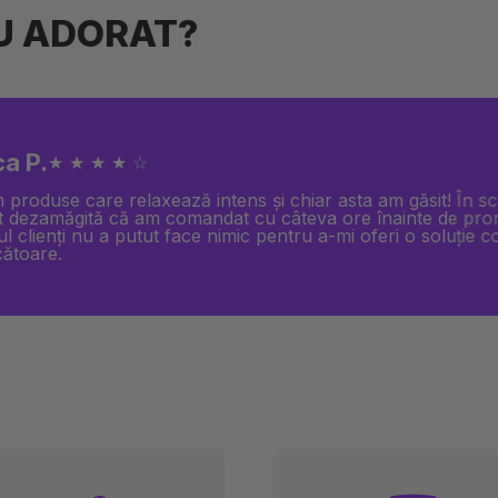
AU ADORAT?
a P.
★ ★ ★ ★ ☆
produse care relaxează intens și chiar asta am găsit! În s
t dezamăgită că am comandat cu câteva ore înainte de pro
ul clienți nu a putut face nimic pentru a-mi oferi o soluție 
cătoare.