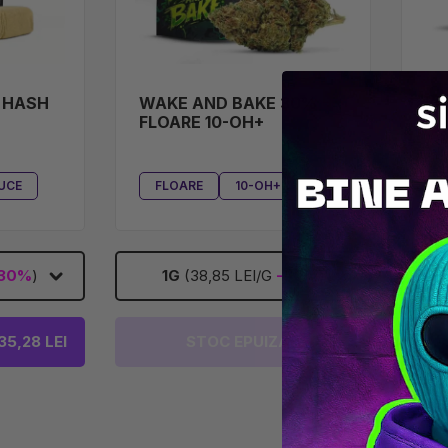
 HASH
WAKE AND BAKE 30%
KO
FLOARE 10-OH+
SA
UCE
FLOARE
10-OH+
30%
)
1G
(38,85 LEI/G
-30%
)
35,28 LEI
STOC EPUIZAT
AD