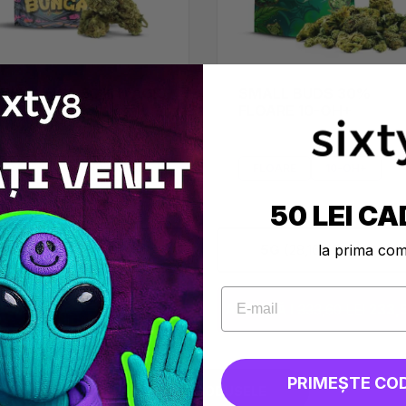
WABUNGA 50% MAGIC
SMALL BUDS 30%
UCE
FLOARE 10-OH+
FLOARE
MAGIC SAUCE
FLOARE
10-OH+
50 LEI CA
la prima co
1G
(24,64 LEI/G
-30%
)
5G
(28,16 LEI/G
-20%
)
AUGĂ I
35,20 LEI
24,64 LEI
ADAUGĂ I
333,60 LEI
233,5
PRIMEȘTE CO
TOATE PRODUSELE