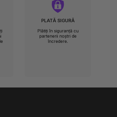
PLATĂ SIGURĂ
ți
Plătiți în siguranță cu
i
partenerii noștri de
le
încredere.