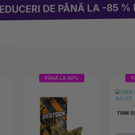
E PÂNĂ LA -85 % PE ÎNTRE
PÂNĂ LA 40%
P
TRIM 5