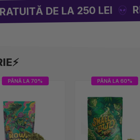
REDUCERI D
DE LA 250 LEI
RIE⚡
PÂNĂ LA 70%
PÂNĂ LA 60%