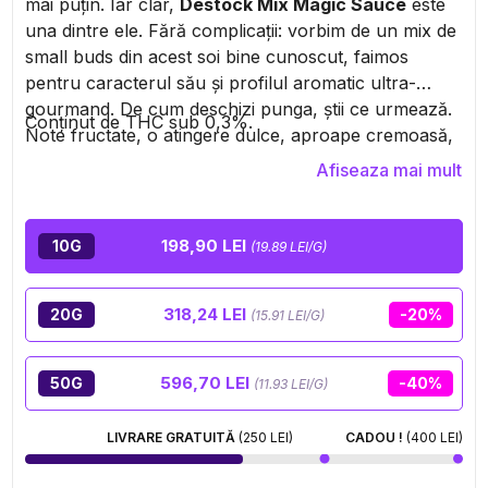
mai puțin. Iar clar,
Destock Mix Magic Sauce
este
una dintre ele. Fără complicații: vorbim de un mix de
small buds din acest soi bine cunoscut, faimos
pentru caracterul său și profilul aromatic ultra-
gourmand. De cum deschizi punga, știi ce urmează.
Conținut de THC sub 0,3%.
Note fructate, o atingere dulce, aproape cremoasă,
și acel fundal ușor rășinos care dă toată
Afiseaza mai mult
personalitatea Magic Sauce. Acest format destock
este modul inteligent de a te bucura de un soi
popular fără să îți afecteze bugetul. Fie că ești fan al
198,90 LEI
10G
(19.89 LEI/G)
aromelor intense sau doar cauți un moment de
relaxare la preț mic, acest mix are tot ce îi trebuie ca
318,24 LEI
20G
-20%
să te surprindă.
(15.91 LEI/G)
596,70 LEI
50G
-40%
(11.93 LEI/G)
LIVRARE GRATUITĂ
(250 LEI)
CADOU !
(400 LEI)