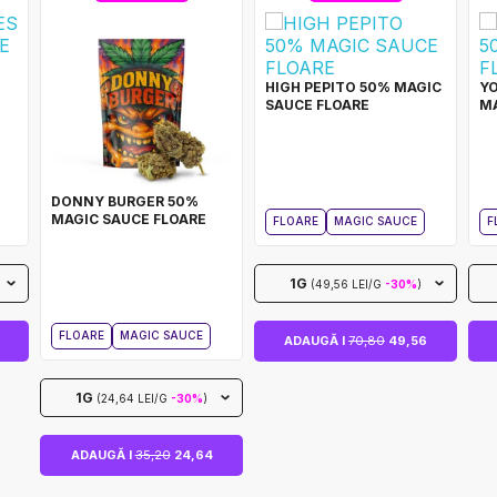
HIGH PEPITO 50% MAGIC
YO
SAUCE FLOARE
MA
DONNY BURGER 50%
MAGIC SAUCE FLOARE
FLOARE
MAGIC SAUCE
F
1G
(49,56 LEI/G
-30%
)
FLOARE
MAGIC SAUCE
ADAUGĂ I
70,80
49,56
1G
(24,64 LEI/G
-30%
)
ADAUGĂ I
35,20
24,64