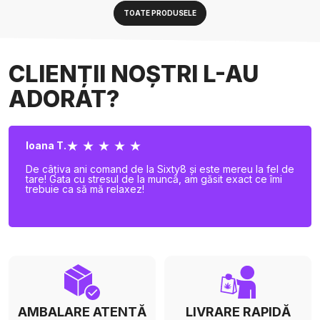
TOATE PRODUSELE
CLIENȚII NOȘTRI L-AU
ADORAT?
★ ★ ★ ★ ★
Ioana T.
De câțiva ani comand de la Sixty8 și este mereu la fel de
tare! Gata cu stresul de la muncă, am găsit exact ce îmi
trebuie ca să mă relaxez!
AMBALARE ATENTĂ
LIVRARE RAPIDĂ