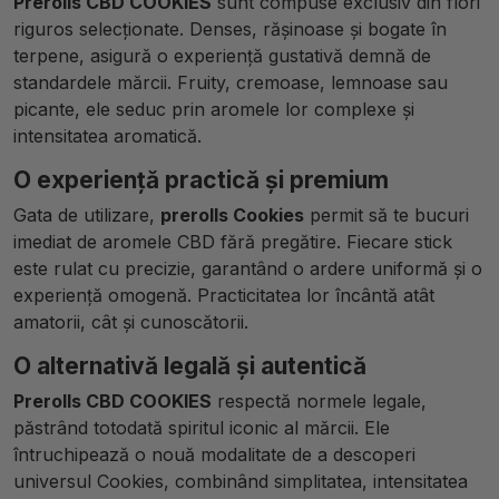
Prerolls CBD COOKIES
sunt compuse exclusiv din flori
riguros selecționate. Denses, rășinoase și bogate în
terpene, asigură o experiență gustativă demnă de
standardele mărcii. Fruity, cremoase, lemnoase sau
picante, ele seduc prin aromele lor complexe și
intensitatea aromatică.
O experiență practică și premium
Gata de utilizare,
prerolls Cookies
permit să te bucuri
imediat de aromele CBD fără pregătire. Fiecare stick
este rulat cu precizie, garantând o ardere uniformă și o
experiență omogenă. Practicitatea lor încântă atât
amatorii, cât și cunoscătorii.
O alternativă legală și autentică
Prerolls CBD COOKIES
respectă normele legale,
păstrând totodată spiritul iconic al mărcii. Ele
întruchipează o nouă modalitate de a descoperi
universul Cookies, combinând simplitatea, intensitatea