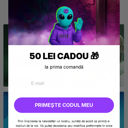
Se afiseaza 1-9 din 9 produs(e)
MEREU
50 LEI CADOU 🎁
ÎN ATAC 🏴‍☠️
la prima comandă
DESCOPERA
PRIMEȘTE CODUL MEU
DISPONIBIL
Prin înscrierea la newsletter-ul nostru, sunteți de acord să primiți e-
mailuri de la noi. Vă puteți dezabona sau modifica preferințele în orice
ÎN EUROPA 💫