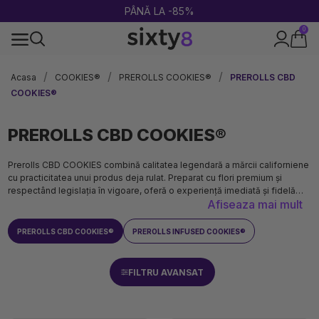
ULTIMA RUNDĂ DE REDUCERI DE VARĂ!
0
100% legal în Europa
Acasa
COOKIES®
PREROLLS COOKIES®
PREROLLS CBD
COOKIES®
PREROLLS CBD COOKIES®
Prerolls CBD COOKIES combină calitatea legendară a mărcii californiene
cu practicitatea unui produs deja rulat. Preparat cu flori premium și
respectând legislația în vigoare, oferă o experiență imediată și fidelă
Afiseaza mai mult
universului Cookies.
PREROLLS CBD COOKIES®
PREROLLS INFUSED COOKIES®
FILTRU AVANSAT