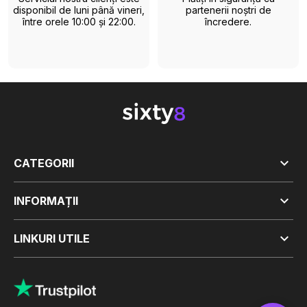
disponibil de luni până vineri,
partenerii noștri de
între orele 10:00 și 22:00.
încredere.

CATEGORII

INFORMAȚII

LINKURI UTILE