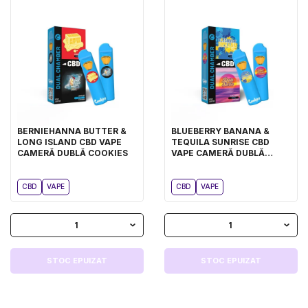
BERNIEHANNA BUTTER &
BLUEBERRY BANANA &
LONG ISLAND CBD VAPE
TEQUILA SUNRISE CBD
CAMERĂ DUBLĂ COOKIES
VAPE CAMERĂ DUBLĂ
COOKIES
CBD
VAPE
CBD
VAPE
1
1
STOC EPUIZAT
STOC EPUIZAT