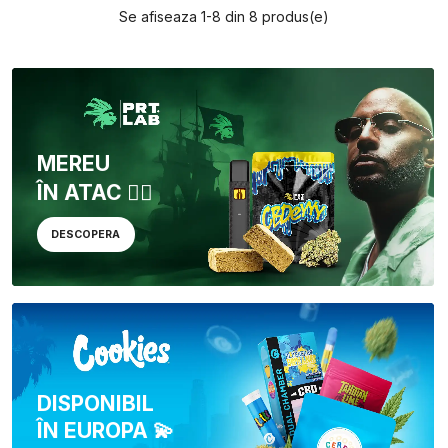
Se afiseaza 1-8 din 8 produs(e)
MEREU
ÎN ATAC 🏴‍☠️
DESCOPERA
DISPONIBIL
ÎN EUROPA 💫