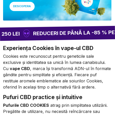
DESCOPERA
REDUCERI DE PÂNĂ LA -85 % PE ÎNT
 LEI
Experiența Cookies în vape-ul CBD
Cookies este recunoscut pentru geneticile sale
exclusive și identitatea sa unică în lumea canabisului.
Cu
vape CBD
, marca își transformă ADN-ul în formate
gândite pentru simplitate și eficiență. Fiecare puf
restituie aromele emblematice ale soiurilor Cookies,
oferind în același timp o alternativă fără ardere.
Pufuri CBD practice și intuitive
Pufurile CBD COOKIES
atrag prin simplitatea utilizării.
Pregătite de utilizare, nu necesită reîncărcare sau