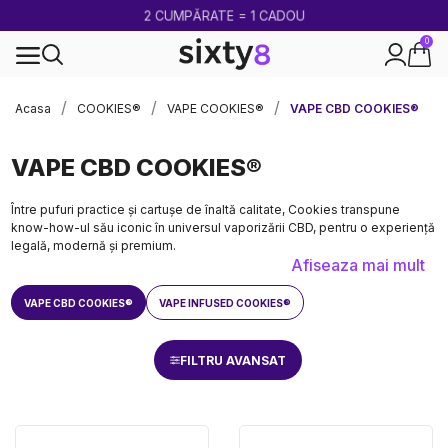
2 CUMPĂRATE = 1 CADOU
0
100% legal în Europa
Acasa
COOKIES®
VAPE COOKIES®
VAPE CBD COOKIES®
VAPE CBD COOKIES®
Între pufuri practice și cartușe de înaltă calitate, Cookies transpune
know-how-ul său iconic în universul vaporizării CBD, pentru o experiență
legală, modernă și premium.
Afiseaza mai mult
VAPE CBD COOKIES®
VAPE INFUSED COOKIES®
FILTRU AVANSAT