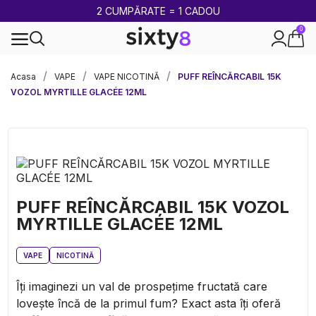
2 CUMPĂRATE = 1 CADOU
0
100% legal în Europa
Acasa
VAPE
VAPE NICOTINĂ
PUFF REÎNCĂRCABIL 15K
VOZOL MYRTILLE GLACÉE 12ML
PUFF REÎNCĂRCABIL 15K VOZOL
MYRTILLE GLACÉE 12ML
VAPE
NICOTINĂ
Îți imaginezi un val de prospețime fructată care
lovește încă de la primul fum? Exact asta îți oferă