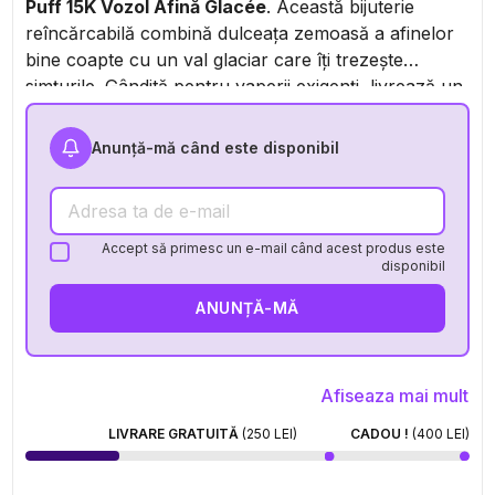
Puff 15K Vozol Afină Glacée
. Această bijuterie
reîncărcabilă combină dulceața zemoasă a afinelor
bine coapte cu un val glaciar care îți trezește
simțurile. Gândită pentru vaperii exigenți, livrează un
hit puternic datorită celor 20 mg de nicotină,
respectând în același timp noua reglementare
Anunță-mă când este disponibil
franceză. Formatul reutilizabil, autonomia beton și
designul stilat o transformă în alternativa perfectă la
pufurile de unică folosință. În plus, cu cele 4 niveluri
de intensitate, ai control total asupra vape-ului tău.
Accept să primesc un e-mail când acest produs este
disponibil
Pe scurt, un mix perfect între plăcere, etică și
performanță.
ANUNȚĂ-MĂ
Afiseaza mai mult
LIVRARE GRATUITĂ
(250 LEI)
CADOU !
(400 LEI)