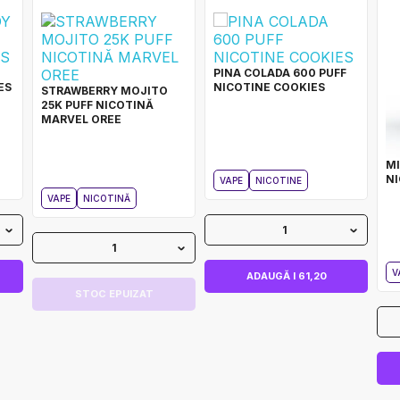
PINA COLADA 600 PUFF
ES
NICOTINE COOKIES
STRAWBERRY MOJITO
25K PUFF NICOTINĂ
MARVEL OREE
MI
NI
VAPE
NICOTINE
VAPE
NICOTINĂ
1
1
V
ADAUGĂ I 61,20
STOC EPUIZAT