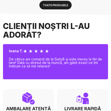
TOATE PRODUSELE
CLIENȚII NOȘTRI L-AU
ADORAT?
★ ★ ★ ★ ★
Ioana T.
De câțiva ani comand de la Sixty8 și este mereu la fel de
tare! Gata cu stresul de la muncă, am găsit exact ce îmi
trebuie ca să mă relaxez!
AMBALARE ATENTĂ
LIVRARE RAPIDĂ