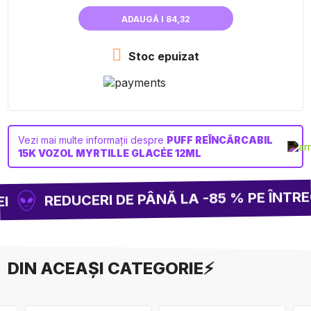
ADAUGĂ I 84,32

Stoc epuizat
Vezi mai multe informații despre
PUFF REÎNCĂRCABIL
15K VOZOL MYRTILLE GLACÉE 12ML
REDUCERI DE PÂNĂ LA -85 % PE ÎNTREG
I
DIN ACEAȘI CATEGORIE⚡