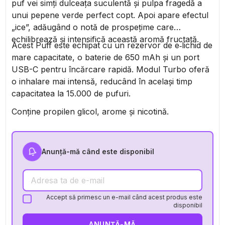
puf vei simți dulceața suculentă și pulpa fragedă a
unui pepene verde perfect copt. Apoi apare efectul
„ice”, adăugând o notă de prospețime care
echilibrează și intensifică această aromă fructată.
Acest Puff este echipat cu un rezervor de e‑lichid de
mare capacitate, o baterie de 650 mAh și un port
USB-C pentru încărcare rapidă. Modul Turbo oferă
o inhalare mai intensă, reducând în același timp
capacitatea la 15.000 de pufuri.
Conține propilen glicol, arome și nicotină.
Anunță-mă când este disponibil
Accept să primesc un e-mail când acest produs este
disponibil
ANUNȚĂ-MĂ