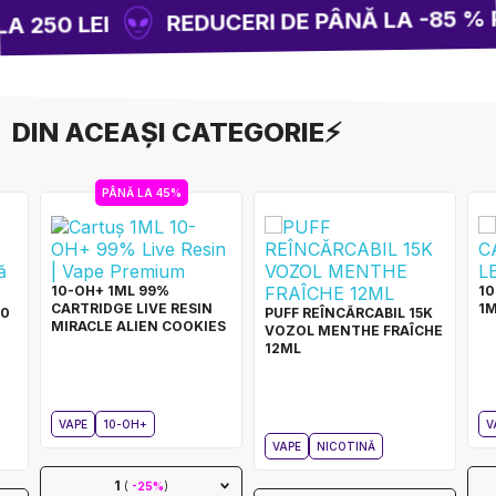
REDUCERI DE PÂNĂ LA -85 % PE
 250 LEI
DIN ACEAȘI CATEGORIE⚡
PÂNĂ LA 45%
10-OH+ 1ML 99%
10
CARTRIDGE LIVE RESIN
1M
10
PUFF REÎNCĂRCABIL 15K
MIRACLE ALIEN COOKIES
VOZOL MENTHE FRAÎCHE
12ML
VAPE
10-OH+
V
VAPE
NICOTINĂ
1
(
-25%
)