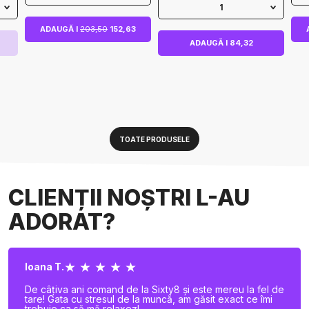
1
ADAUGĂ I
203,50
152,63
ADAUGĂ I 84,32
TOATE PRODUSELE
CLIENȚII NOȘTRI L-AU
ADORAT?
★ ★ ★ ★ ★
Ioana T.
De câțiva ani comand de la Sixty8 și este mereu la fel de
tare! Gata cu stresul de la muncă, am găsit exact ce îmi
trebuie ca să mă relaxez!