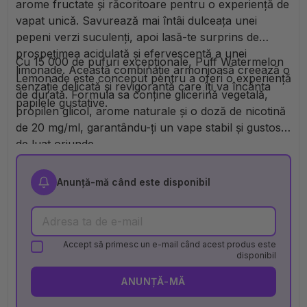
arome fructate și răcoritoare pentru o experiență de
vapat unică. Savurează mai întâi dulceața unei
pepeni verzi suculenți, apoi lasă-te surprins de
prospețimea acidulată și efervescentă a unei
Cu 15 000 de pufuri excepționale, Puff Watermelon
limonade. Această combinație armonioasă creează o
Lemonade este conceput pentru a oferi o experiență
senzație delicată și revigorantă care îți va încânta
de durată. Formula sa conține glicerină vegetală,
papilele gustative.
propilen glicol, arome naturale și o doză de nicotină
de 20 mg/ml, garantându-ți un vape stabil și gustos,
de luat oriunde.
Anunță-mă când este disponibil
Accept să primesc un e-mail când acest produs este
disponibil
ANUNȚĂ-MĂ