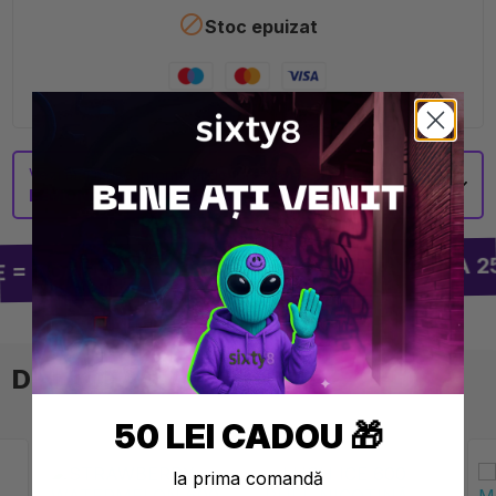

Stoc epuizat
Vezi mai multe informații despre
WATERMELON
LEMONADE 15K PUFF NICOTINĂ COOKIES
LIVRARE GRATUITĂ DE LA 250
 1 CADOU
DIN ACEAȘI CATEGORIE⚡
50 LEI CADOU 🎁
la prima comandă