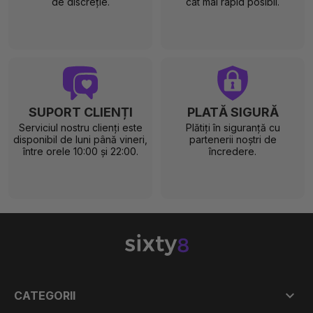
de discreție.
cât mai rapid posibil.
SUPORT CLIENȚI
PLATĂ SIGURĂ
Serviciul nostru clienți este
Plătiți în siguranță cu
disponibil de luni până vineri,
partenerii noștri de
între orele 10:00 și 22:00.
încredere.

CATEGORII