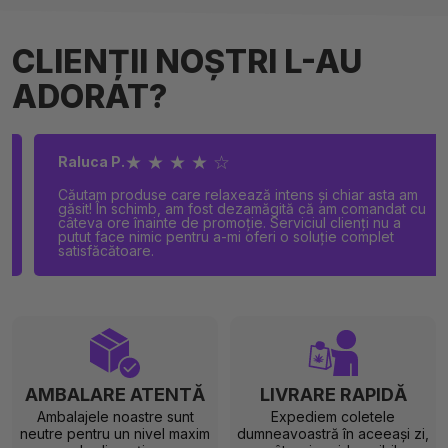
CLIENȚII NOȘTRI L-AU
ADORAT?
★ ★ ★ ★ ☆
Raluca P.
Căutam produse care relaxează intens și chiar asta am
găsit! În schimb, am fost dezamăgită că am comandat cu
câteva ore înainte de promoție. Serviciul clienți nu a
putut face nimic pentru a-mi oferi o soluție complet
satisfăcătoare.
AMBALARE ATENTĂ
LIVRARE RAPIDĂ
Ambalajele noastre sunt
Expediem coletele
neutre pentru un nivel maxim
dumneavoastră în aceeași zi,