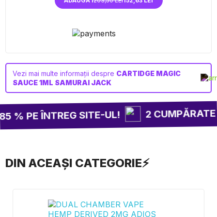
ADAUGĂ I
203,50 LEI
152,63 LEI
Vezi mai multe informații despre
CARTIDGE MAGIC
SAUCE 1ML SAMURAI JACK
2 CUMPĂRATE =
 % PE ÎNTREG SITE-UL!
DIN ACEAȘI CATEGORIE⚡