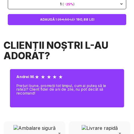
1
(
-25%
)
ADAUGĂ I
254,50 LEI
190,88 LEI
CLIENȚII NOȘTRI L-AU
ADORAT?
★ ★ ★ ★ ★
Andrei M.
Prețuri bune, promoții tot timpul, cum ai putea să le
ratezi? Client fidel de ani de zile, nu pot decât să
recomand!