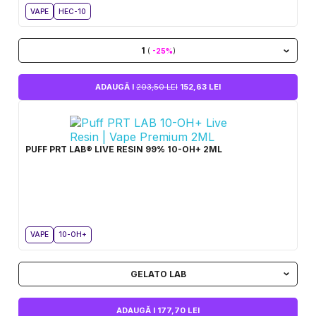
VAPE
HEC-10
1
(
-25%
)
ADAUGĂ I
203,50 LEI
152,63 LEI
PUFF PRT LAB® LIVE RESIN 99% 10-OH+ 2ML
VAPE
10-OH+
GELATO LAB
ADAUGĂ I 177,70 LEI