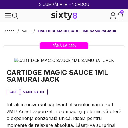
2 CUMPĂRATE = 1 CADOU
0
Acasa
VAPE
CARTIDGE MAGIC SAUCE 1ML SAMURAI JACK
PÂNĂ LA 45%
CARTIDGE MAGIC SAUCE 1ML
SAMURAI JACK
VAPE
MAGIC SAUCE
Intrați în universul captivant al sosului magic Puff
2ML! Acest vaporizator compact și puternic vă oferă
o experiență senzorială unică, ideală pentru
momente de relaxare absolută. Lăsați-vă surprinși