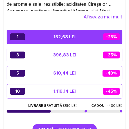
de aromele sale irezistibile: aciditatea Cireșelor
Acrișoare, exotismul însorit al Mango-ului Maui,
Afiseaza mai mult
dulceața Zaharului de Bumbac, curajul Brânzei cu
Lămâie sau prospețimea fructată a Sorbet-ului Kiwi.
Practic și elegant, se adaptează perfect stilului dvs.
152,63 LEI
1
-25%
de viață. Respirați adânc, închideți ochii și lăsați
magia să acționeze.
396,83 LEI
3
-35%
610,44 LEI
5
-40%
1.119,14 LEI
10
-45%
LIVRARE GRATUITĂ
(250 LEI)
CADOU !
(400 LEI)