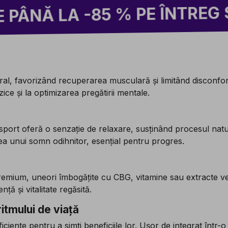
LA -85 % PE ÎNTREG SITE-U
l, favorizând recuperarea musculară și limitând disconfortur
zice și la optimizarea pregătirii mentale.
sport oferă o senzație de relaxare, susținând procesul natu
a unui somn odihnitor, esențial pentru progres.
emium, uneori îmbogățite cu CBG, vitamine sau extracte vege
ță și vitalitate regăsită.
itmului de viață
ciente pentru a simți beneficiile lor. Ușor de integrat într-o 