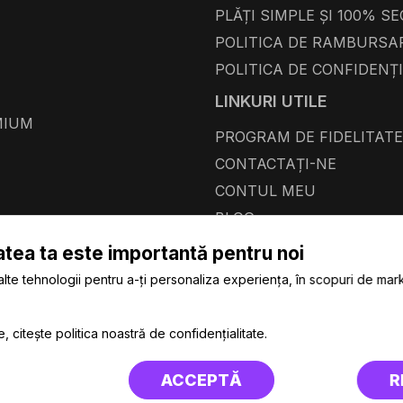
PLĂȚI SIMPLE ȘI 100% S
POLITICA DE RAMBURSA
POLITICA DE CONFIDENȚ
LINKURI UTILE
MIUM
PROGRAM DE FIDELITATE
CONTACTAȚI-NE
CONTUL MEU
BLOG
ACCES B2B
atea ta este importantă pentru noi
HARTĂ A SITE-ULUI
alte tehnologii pentru a-ți personaliza experiența, în scopuri de mar
e, citește politica noastră de confidențialitate.
ACCEPTĂ
R