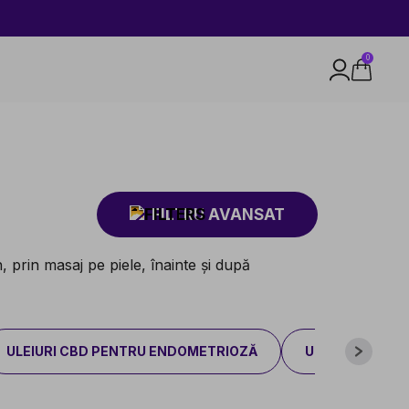
0
FILTRU AVANSAT
n, prin masaj pe piele, înainte și după
ULEIURI CBD PENTRU ENDOMETRIOZĂ
ULEIURI CBD P