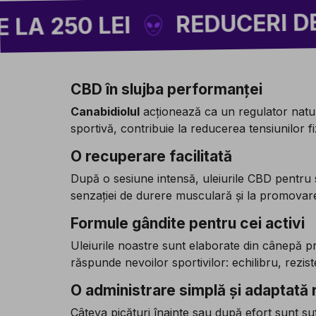
REDUCERI DE PÂNĂ 
0 LEI
CBD în slujba performanței
Canabidiolul
acționează ca un regulator natura
sportivă, contribuie la reducerea tensiunilor fi
O recuperare facilitată
După o sesiune intensă, uleiurile CBD pentru 
senzației de durere musculară și la promovare
Formule gândite pentru cei activi
Uleiurile noastre sunt elaborate din cânepă pr
răspunde nevoilor sportivilor: echilibru, rezisten
O administrare simplă și adaptată r
Câteva picături înainte sau după efort sunt sufi