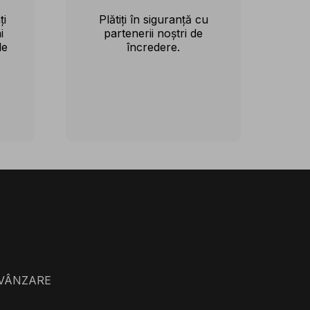
ți
Plătiți în siguranță cu
i
partenerii noștri de
le
încredere.
 VÂNZARE