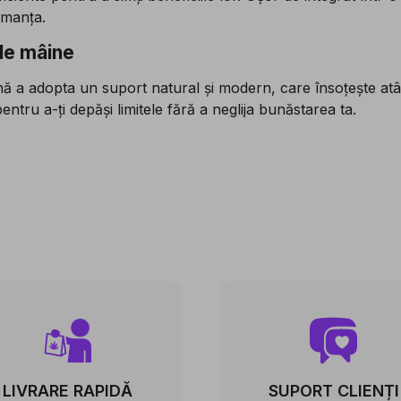
rmanța.
 de mâine
 a adopta un suport natural și modern, care însoțește atât a
entru a-ți depăși limitele fără a neglija bunăstarea ta.
LIVRARE RAPIDĂ
SUPORT CLIENȚI