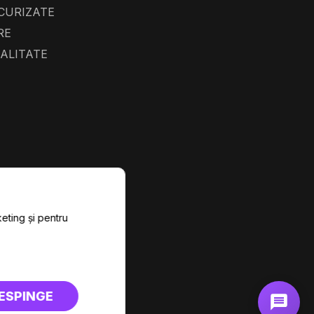
ECURIZATE
RE
IALITATE
keting și pentru
ESPINGE