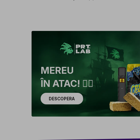
MEREU
ÎN ATAC! 🏴‍☠️
DESCOPERA