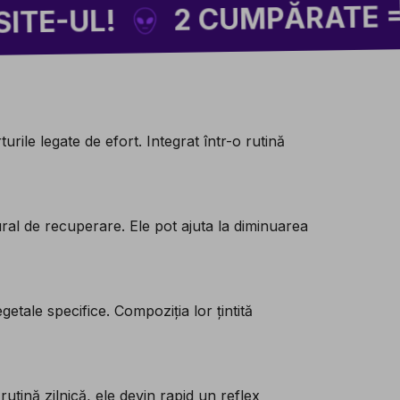
2 CUMPĂRATE = 1 CA
L!
ile legate de efort. Integrat într-o rutină
ral de recuperare. Ele pot ajuta la diminuarea
tale specifice. Compoziția lor țintită
rutină zilnică, ele devin rapid un reflex