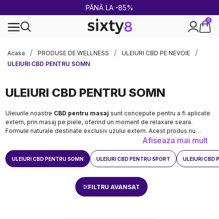
2 CUMPĂRATE = 1 CADOU
0
Livrare rapidă și sigură
Acasa
PRODUSE DE WELLNESS
ULEIURI CBD PE NEVOIE
ULEIURI CBD PENTRU SOMN
ULEIURI CBD PENTRU SOMN
Uleiurile noastre
CBD pentru masaj
sunt concepute pentru a fi aplicate
extern, prin masaj pe piele, oferind un moment de relaxare seara.
Formule naturale destinate exclusiv uzului extern. Acest produs nu
Afiseaza mai mult
trebuie consumat.
ULEIURI CBD PENTRU SOMN
ULEIURI CBD PENTRU SPORT
ULEIURI CBD 
FILTRU AVANSAT