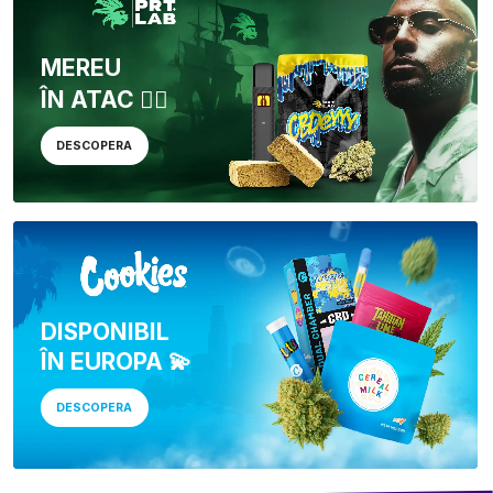
MEREU
ÎN ATAC 🏴‍☠️
DESCOPERA
DISPONIBIL
ÎN EUROPA 💫
DESCOPERA