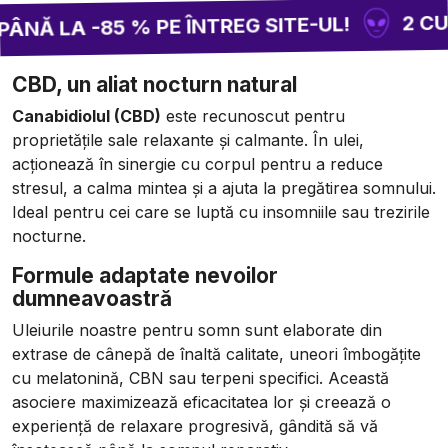
2 CUMP
Ă LA -85 % PE ÎNTREG SITE-UL!
CBD, un aliat nocturn natural
Canabidiolul (CBD)
este recunoscut pentru
proprietățile sale relaxante și calmante. În ulei,
acționează în sinergie cu corpul pentru a reduce
stresul, a calma mintea și a ajuta la pregătirea somnului.
Ideal pentru cei care se luptă cu insomniile sau trezirile
nocturne.
Formule adaptate nevoilor
dumneavoastră
Uleiurile noastre pentru somn sunt elaborate din
extrase de cânepă de înaltă calitate, uneori îmbogățite
cu melatonină, CBN sau terpeni specifici. Această
asociere maximizează eficacitatea lor și creează o
experiență de relaxare progresivă, gândită să vă