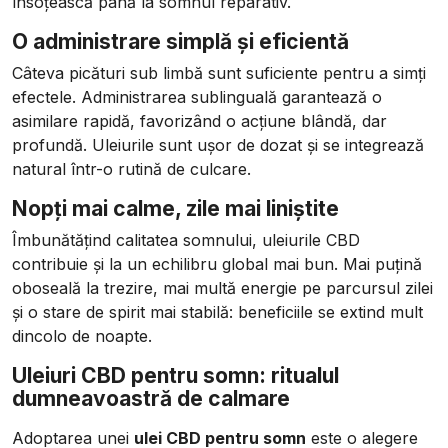
însoțească până la somnul reparativ.
O administrare simplă și eficientă
Câteva picături sub limbă sunt suficiente pentru a simți
efectele. Administrarea sublinguală garantează o
asimilare rapidă, favorizând o acțiune blândă, dar
profundă. Uleiurile sunt ușor de dozat și se integrează
natural într-o rutină de culcare.
Nopți mai calme, zile mai liniștite
Îmbunătățind calitatea somnului, uleiurile CBD
contribuie și la un echilibru global mai bun. Mai puțină
oboseală la trezire, mai multă energie pe parcursul zilei
și o stare de spirit mai stabilă: beneficiile se extind mult
dincolo de noapte.
Uleiuri CBD pentru somn: ritualul
dumneavoastră de calmare
Adoptarea unei
ulei CBD pentru somn
este o alegere