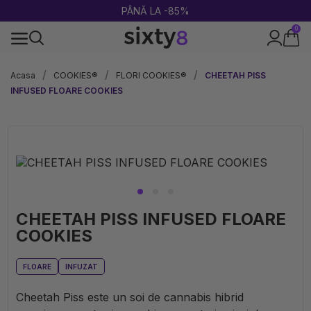
ULTIMA RUNDĂ DE REDUCERI DE VARĂ!
0
100% legal în Europa
Acasa
COOKIES®
FLORI COOKIES®
CHEETAH PISS
INFUSED FLOARE COOKIES
CHEETAH PISS INFUSED FLOARE
COOKIES
FLOARE
INFUZAT
Cheetah Piss este un soi de cannabis hibrid