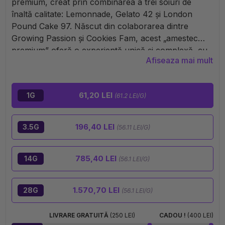
premium, creat prin combinarea a trei soiuri de
înaltă calitate: Lemonnade, Gelato 42 și London
Pound Cake 97. Născut din colaborarea dintre
Growing Passion și Cookies Fam, acest „amestec
premium” oferă o experiență unică și complexă, cu
Afiseaza mai mult
arome vibrante și fructate, însoțite de efecte
echilibrate și relaxante.
61,20 LEI
1G
(61.2 LEI/G)
196,40 LEI
3.5G
(56.11 LEI/G)
785,40 LEI
14G
(56.1 LEI/G)
1.570,70 LEI
28G
(56.1 LEI/G)
LIVRARE GRATUITĂ
(250 LEI)
CADOU !
(400 LEI)