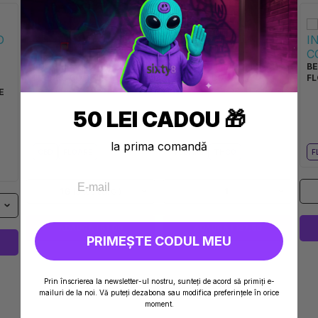
LONG ISLAND CBD
FISH SCALE MOONROCK
BE
FLOARE COOKIES
INFUSED COOKIES
FL
E
50 LEI CADOU 🎁
la prima comandă
CBD
FLOARE
FLOARE
THCO
F
1G
1
(51,00 LEI/G )
ADAUGĂ I 51,00
ADAUGĂ I 127,50
PRIMEȘTE CODUL MEU
Prin înscrierea la newsletter-ul nostru, sunteți de acord să primiți e-
mailuri de la noi. Vă puteți dezabona sau modifica preferințele în orice
moment.