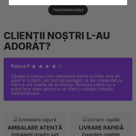
TOATE PRODUSELE
CLIENȚII NOȘTRI L-AU
ADORAT?
★ ★ ★ ★ ☆
Raluca P.
Căutam produse care relaxează intens și chiar asta am
găsit! În schimb, am fost dezamăgită că am comandat cu
câteva ore înainte de promoție. Serviciul clienți nu a
putut face nimic pentru a-mi oferi o soluție complet
satisfăcătoare.
AMBALARE ATENTĂ
LIVRARE RAPIDĂ
Ambalajele noastre sunt
Expediem coletele