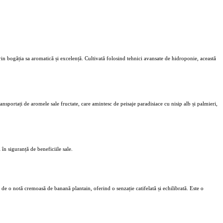
in bogăția sa aromatică și excelență. Cultivată folosind tehnici avansate de hidroponie, această
ransportați de aromele sale fructate, care amintesc de peisaje paradisiace cu nisip alb și palmieri,
n siguranță de beneficiile sale.
e o notă cremoasă de banană plantain, oferind o senzație catifelată și echilibrată. Este o