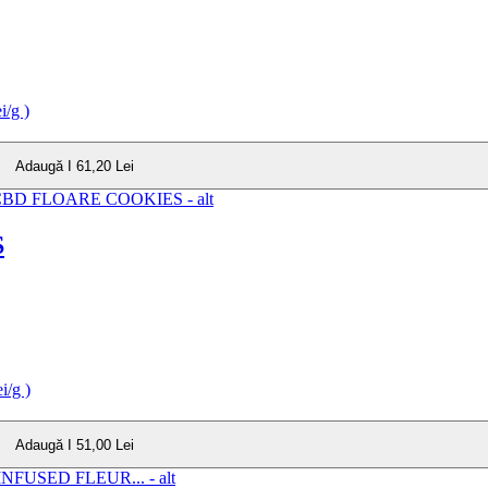
i/g )
Adaugă I 61,20 Lei
S
i/g )
Adaugă I 51,00 Lei