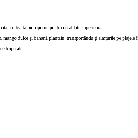
tă, cultivată hidroponic pentru o calitate superioară.
s, mango dulce și banană plantain, transportându-ți simțurile pe plajele 
me tropicale.