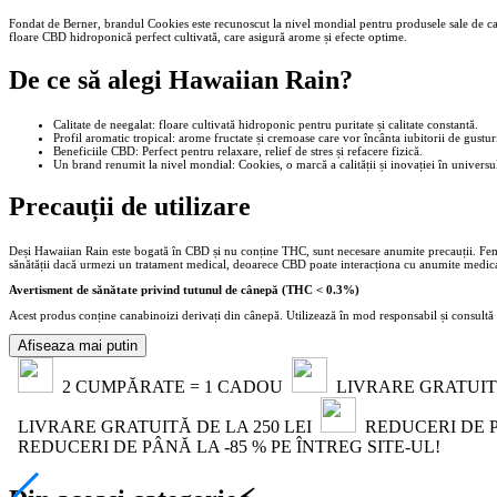
Fondat de Berner, brandul Cookies este recunoscut la nivel mondial pentru produsele sale de cana
floare CBD hidroponică perfect cultivată, care asigură arome și efecte optime.
De ce să alegi Hawaiian Rain?
Calitate de neegalat: floare cultivată hidroponic pentru puritate și calitate constantă.
Profil aromatic tropical: arome fructate și cremoase care vor încânta iubitorii de gustur
Beneficiile CBD: Perfect pentru relaxare, relief de stres și refacere fizică.
Un brand renumit la nivel mondial: Cookies, o marcă a calității și inovației în univers
Precauții de utilizare
Deși Hawaiian Rain este bogată în CBD și nu conține THC, sunt necesare anumite precauții. Femeil
sănătății dacă urmezi un tratament medical, deoarece CBD poate interacționa cu anumite medica
Avertisment de sănătate privind tutunul de cânepă (THC < 0.3%)
Acest produs conține canabinoizi derivați din cânepă. Utilizează în mod responsabil și consultă un
Afiseaza mai putin
2 CUMPĂRATE = 1 CADOU
LIVRARE GRATUITĂ
LIVRARE GRATUITĂ DE LA 250 LEI
REDUCERI DE PÂ
REDUCERI DE PÂNĂ LA -85 % PE ÎNTREG SITE-UL!