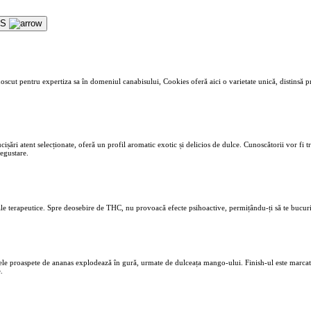
ES
cut pentru expertiza sa în domeniul canabisului, Cookies oferă aici o varietate unică, distinsă pr
cișări atent selecționate, oferă un profil aromatic exotic și delicios de dulce. Cunoscătorii vor fi t
egustare.
e terapeutice. Spre deosebire de THC, nu provoacă efecte psihoactive, permițându-ți să te bucuri î
ele proaspete de ananas explodează în gură, urmate de dulceața mango-ului. Finish-ul este marcat d
.