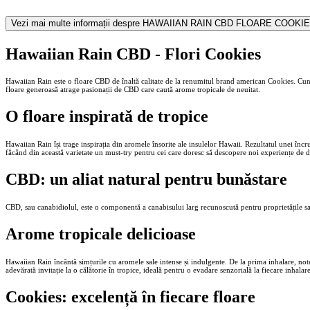
Vezi mai multe informații despre
HAWAIIAN RAIN CBD FLOARE COOKI
Hawaiian Rain CBD - Flori Cookies
Hawaiian Rain este o floare CBD de înaltă calitate de la renumitul brand american Cookies. Cunos
floare generoasă atrage pasionații de CBD care caută arome tropicale de neuitat.
O floare inspirată de tropice
Hawaiian Rain își trage inspirația din aromele însorite ale insulelor Hawaii. Rezultatul unei încru
făcând din această varietate un must-try pentru cei care doresc să descopere noi experiențe de d
CBD: un aliat natural pentru bunăstare
CBD, sau canabidiolul, este o componentă a canabisului larg recunoscută pentru proprietățile sal
Arome tropicale delicioase
Hawaiian Rain încântă simțurile cu aromele sale intense și indulgente. De la prima inhalare, not
adevărată invitație la o călătorie în tropice, ideală pentru o evadare senzorială la fiecare inhalare
Cookies: excelență în fiecare floare