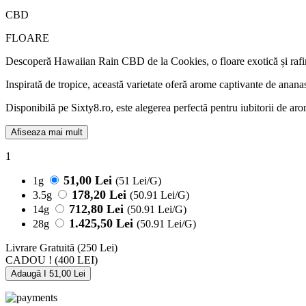
CBD
FLOARE
Descoperă Hawaiian Rain CBD de la Cookies, o floare exotică și rafina
Inspirată de tropice, această varietate oferă arome captivante de anana
Disponibilă pe Sixty8.ro, este alegerea perfectă pentru iubitorii de aro
Afiseaza mai mult
1
51,00 Lei
1g
(51 Lei/G)
178,20 Lei
3.5g
(50.91 Lei/G)
712,80 Lei
14g
(50.91 Lei/G)
1.425,50 Lei
28g
(50.91 Lei/G)
Livrare Gratuită
(250 Lei)
CADOU !
(400 LEI)
Adaugă I 51,00 Lei