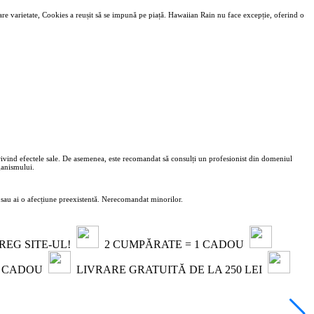
re varietate, Cookies a reușit să se impună pe piață. Hawaiian Rain nu face excepție, oferind o
privind efectele sale. De asemenea, este recomandat să consulți un profesionist din domeniul
ganismului.
zi sau ai o afecțiune preexistentă. Nerecomandat minorilor.
TREG SITE-UL!
2 CUMPĂRATE = 1 CADOU
1 CADOU
LIVRARE GRATUITĂ DE LA 250 LEI