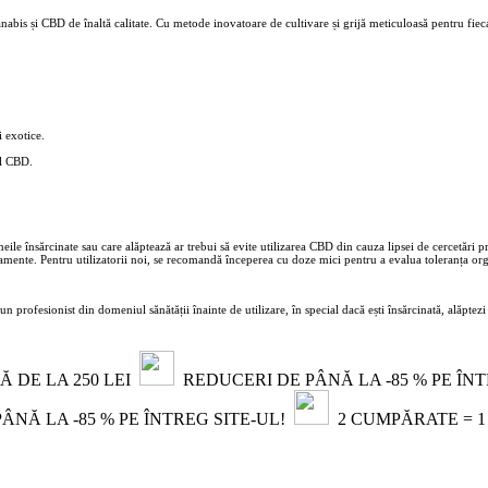
bis și CBD de înaltă calitate. Cu metode inovatoare de cultivare și grijă meticuloasă pentru fieca
i exotice.
ul CBD.
e însărcinate sau care alăptează ar trebui să evite utilizarea CBD din cauza lipsei de cercetări 
mente. Pentru utilizatorii noi, se recomandă începerea cu doze mici pentru a evalua toleranța or
 profesionist din domeniul sănătății înainte de utilizare, în special dacă ești însărcinată, alăpte
 DE LA 250 LEI
REDUCERI DE PÂNĂ LA -85 % PE ÎN
NĂ LA -85 % PE ÎNTREG SITE-UL!
2 CUMPĂRATE = 