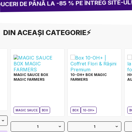
ERI DE PÂNĂ LA -85 % PE ÎNTREG SITE-UL!
DIN ACEAȘI CATEGORIE⚡
MAGIC SAUCE BOX
10-OH+ BOX MAGIC
HI
MAGIC FARMERS
FARMERS
A
MAGIC SAUCE
BOX
BOX
10-OH+
B
1
1