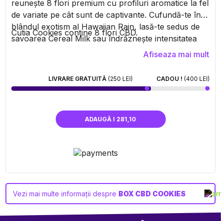
reunește 8 flori premium cu profiluri aromatice la fel
de variate pe cât sunt de captivante. Cufundă-te în
blândul exotism al Hawaiian Rain, lasă-te sedus de
Cutia Cookies conține 8 flori CBD.
savoarea Cereal Milk sau îndrăznește intensitatea
fructată a Blue Raz. Cu Cookies, fiecare floare este
Afiseaza mai mult
o promisiune de calitate de neegalat și evadare
senzorială. Perfect atât pentru cunoscători, cât și
LIVRARE GRATUITĂ
(250 LEI)
CADOU !
(400 LEI)
pentru curioși, Box-ul CBD Cookies este o
experiență unică de savurat fără moderație.
ADAUGĂ I 281,10
Vezi mai multe informații despre
BOX CBD COOKIES