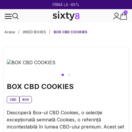
PÂNĂ LA -85%
0
Livrare rapidă și sigură
Acasa
WEED BOXES
BOX CBD COOKIES
BOX CBD COOKIES
CBD
BOX
Descoperă Box-ul CBD Cookies, o selecție
excepțională semnată Cookies, o referință
incontestabilă în lumea CBD-ului premium. Acest set