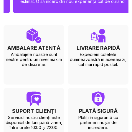
estimat. O să încerc din nou experiența cât de curând!
AMBALARE ATENTĂ
LIVRARE RAPIDĂ
Ambalajele noastre sunt
Expediem coletele
neutre pentru un nivel maxim
dumneavoastră în aceeași zi,
de discreție.
cât mai rapid posibil.
SUPORT CLIENȚI
PLATĂ SIGURĂ
Serviciul nostru clienți este
Plătiți în siguranță cu
disponibil de luni până vineri,
partenerii noștri de
între orele 10:00 și 22:00.
încredere.