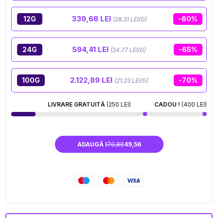
339,68 LEI
12G
-60%
(28.31 LEI/G)
594,41 LEI
24G
-65%
(24.77 LEI/G)
2.122,89 LEI
100G
-70%
(21.23 LEI/G)
LIVRARE GRATUITĂ
(250 LEI)
CADOU !
(400 LEI)
ADAUGĂ I
70,80
49,56