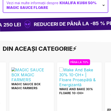
Vezi mai multe informații despre
KHALIFA KUSH 50%
MAGIC SAUCE FLOARE
REDUCERI DE PÂNĂ LA -85 % PE 
250 LEI
DIN ACEAȘI CATEGORIE⚡
PÂNĂ LA 70%
MAGIC SAUCE BOX
MAGIC FARMERS
WAKE AND BAKE 30%
FLOARE 10-OH+
AN