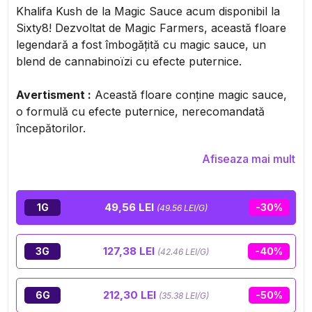
Khalifa Kush de la Magic Sauce acum disponibil la
Sixty8! Dezvoltat de Magic Farmers, această floare
legendară a fost îmbogățită cu magic sauce, un
blend de cannabinoïzi cu efecte puternice.
Avertisment
:
Această floare conține magic sauce,
o formulă cu efecte puternice, nerecomandată
începătorilor.
Afiseaza mai mult
49,56 LEI
1G
-30%
(49.56 LEI/G)
127,38 LEI
3G
-40%
(42.46 LEI/G)
212,30 LEI
6G
-50%
(35.38 LEI/G)