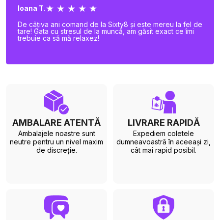
★ ★ ★ ★ ★
Ioana T.
De câțiva ani comand de la Sixty8 și este mereu la fel de
tare! Gata cu stresul de la muncă, am găsit exact ce îmi
trebuie ca să mă relaxez!
AMBALARE ATENTĂ
LIVRARE RAPIDĂ
Ambalajele noastre sunt
Expediem coletele
neutre pentru un nivel maxim
dumneavoastră în aceeași zi,
de discreție.
cât mai rapid posibil.