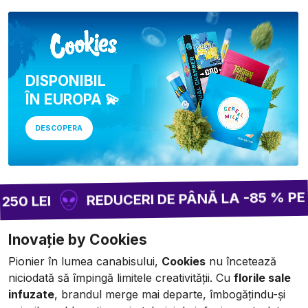
DISPONIBIL
ÎN EUROPA 💫
DESCOPERA
REDUCERI DE PÂNĂ LA -85 % PE ÎNTR
LEI
Inovație by Cookies
Pionier în lumea canabisului,
Cookies
nu încetează
niciodată să împingă limitele creativității. Cu
florile sale
infuzate
, brandul merge mai departe, îmbogățindu-și