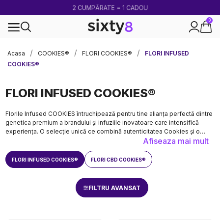
2 CUMPĂRATE = 1 CADOU
0
100% legal în Europa
Acasa
COOKIES®
FLORI COOKIES®
FLORI INFUSED
COOKIES®
FLORI INFUSED COOKIES®
Florile Infused COOKIES întruchipează pentru tine alianța perfectă dintre
genetica premium a brandului și infuziile inovatoare care intensifică
experiența. O selecție unică ce combină autenticitatea Cookies și o
Afiseaza mai mult
putere aromatică mult amplificată.
FLORI INFUSED COOKIES®
FLORI CBD COOKIES®
FILTRU AVANSAT