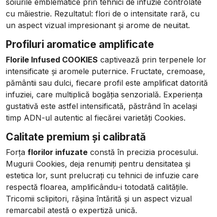
soiurile emblematice prin tehnici de infuzie controlate
cu măiestrie. Rezultatul: flori de o intensitate rară, cu
un aspect vizual impresionant și arome de neuitat.
Profiluri aromatice amplificate
Florile Infused COOKIES
captivează prin terpenele lor
intensificate și aromele puternice. Fructate, cremoase,
pământii sau dulci, fiecare profil este amplificat datorită
infuziei, care multiplică bogăția senzorială. Experiența
gustativă este astfel intensificată, păstrând în același
timp ADN-ul autentic al fiecărei varietăți Cookies.
Calitate premium și calibrată
Forța
florilor infuzate
constă în precizia procesului.
Mugurii Cookies, deja renumiți pentru densitatea și
estetica lor, sunt prelucrați cu tehnici de infuzie care
respectă floarea, amplificându-i totodată calitățile.
Tricomii sclipitori, rășina întărită și un aspect vizual
remarcabil atestă o expertiză unică.