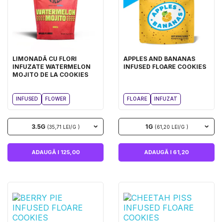
LIMONADĂ CU FLORI
APPLES AND BANANAS
INFUZATE WATERMELON
INFUSED FLOARE COOKIES
MOJITO DE LA COOKIES
INFUSED
FLOWER
FLOARE
INFUZAT
3.5G
1G
(35,71 LEI/G )
(61,20 LEI/G )
ADAUGĂ I 125,00
ADAUGĂ I 61,20