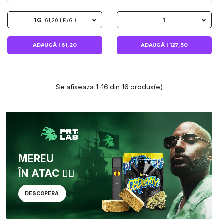
1G
1
(61,20 LEI/G )
ADAUGĂ I 61,20
ADAUGĂ I 127,50
Se afiseaza 1-16 din 16 produs(e)
MEREU
ÎN ATAC 🏴‍☠️
DESCOPERA