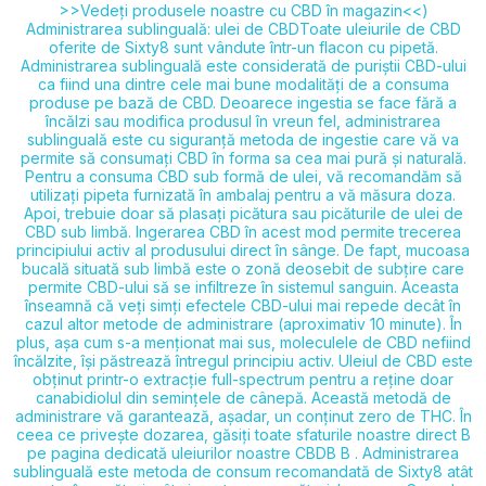
>>Vedeți produsele noastre cu CBD în magazin<<)
Administrarea sublinguală: ulei de CBD​ Toate uleiurile de CBD
oferite de Sixty8 sunt vândute într-un flacon cu pipetă.
Administrarea sublinguală este considerată de puriștii CBD-ului
ca fiind una dintre cele mai bune modalități de a consuma
produse pe bază de CBD. Deoarece ingestia se face fără a
încălzi sau modifica produsul în vreun fel, administrarea
sublinguală este cu siguranță metoda de ingestie care vă va
permite să consumați CBD în forma sa cea mai pură și naturală.
Pentru a consuma CBD sub formă de ulei, vă recomandăm să
utilizați pipeta furnizată în ambalaj pentru a vă măsura doza.
Apoi, trebuie doar să plasați picătura sau picăturile de ulei de
CBD sub limbă. Ingerarea CBD în acest mod permite trecerea
principiului activ al produsului direct în sânge. De fapt, mucoasa
bucală situată sub limbă este o zonă deosebit de subțire care
permite CBD-ului să se infiltreze în sistemul sanguin. Aceasta
înseamnă că veți simți efectele CBD-ului mai repede decât în
cazul altor metode de administrare (aproximativ 10 minute). În
plus, așa cum s-a menționat mai sus, moleculele de CBD nefiind
încălzite, își păstrează întregul principiu activ. Uleiul de CBD este
obținut printr-o extracție full-spectrum pentru a reține doar
canabidiolul din semințele de cânepă. Această metodă de
administrare vă garantează, așadar, un conținut zero de THC. În
ceea ce privește dozarea, găsiți toate sfaturile noastre direct B
pe
pagina dedicată uleiurilor noastre CBDB B . Administrarea
sublinguală este metoda de consum recomandată de Sixty8 atât