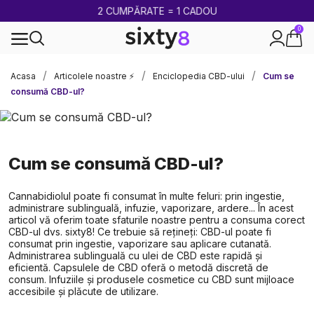
2 CUMPĂRATE = 1 CADOU
0
100% legal în Europa
Acasa
Articolele noastre ⚡
Enciclopedia CBD-ului
Cum se
consumă CBD-ul?
Cum se consumă CBD-ul?
Cannabidiolul poate fi consumat în multe feluri: prin ingestie,
administrare sublinguală, infuzie, vaporizare, ardere... În acest
articol vă oferim toate sfaturile noastre pentru a consuma corect
CBD-ul dvs. sixty8! Ce trebuie să rețineți: CBD-ul poate fi
consumat prin ingestie, vaporizare sau aplicare cutanată.
Administrarea sublinguală cu ulei de CBD este rapidă și
eficientă. Capsulele de CBD oferă o metodă discretă de
consum. Infuziile și produsele cosmetice cu CBD sunt mijloace
accesibile și plăcute de utilizare.