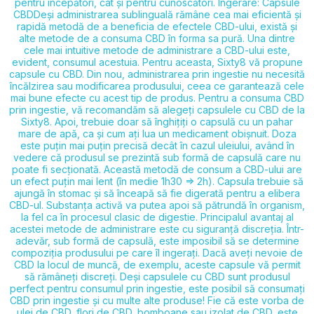
pentru începători, cât și pentru cunoscători. Ingerare: Capsule
CBD​ Deși administrarea sublinguală rămâne cea mai eficientă și
rapidă metodă de a beneficia de efectele CBD-ului, există și
alte metode de a consuma CBD în forma sa pură. Una dintre
cele mai intuitive metode de administrare a CBD-ului este,
evident, consumul acestuia. Pentru aceasta, Sixty8 vă propune
capsule cu CBD. Din nou, administrarea prin ingestie nu necesită
încălzirea sau modificarea produsului, ceea ce garantează cele
mai bune efecte cu acest tip de produs. Pentru a consuma CBD
prin ingestie, vă recomandăm să alegeți
capsulele cu CBD de la
Sixty8. Apoi, trebuie doar să înghițiți o capsulă cu un pahar
mare de apă, ca și cum ați lua un medicament obișnuit. Doza
este puțin mai puțin precisă decât în cazul uleiului, având în
vedere că produsul se prezintă sub formă de capsulă care nu
poate fi secționată. Această metodă de consum a CBD-ului are
un efect puțin mai lent (în medie 1h30 => 2h). Capsula trebuie să
ajungă în stomac și să înceapă să fie digerată pentru a elibera
CBD-ul. Substanța activă va putea apoi să pătrundă în organism,
la fel ca în procesul clasic de digestie. Principalul avantaj al
acestei metode de administrare este cu siguranță discreția. Într-
adevăr, sub formă de capsulă, este imposibil să se determine
compoziția produsului pe care îl ingerați. Dacă aveți nevoie de
CBD la locul de muncă, de exemplu, aceste capsule vă permit
să rămâneți discreți. Deși capsulele cu CBD sunt produsul
perfect pentru consumul prin ingestie, este posibil să consumați
CBD prin ingestie și cu multe alte produse! Fie că este vorba de
ulei de CBD, flori de CBD, bomboane sau izolat de CBD, este