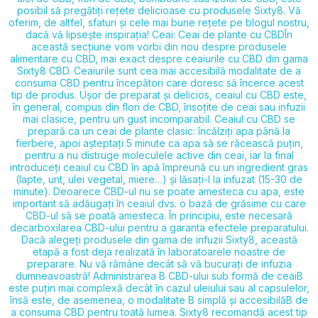
posibil să pregătiți rețete delicioase cu produsele Sixty8. Vă
oferim, de altfel, sfaturi și cele mai bune rețete pe blogul nostru,
dacă vă lipsește inspirația! Ceai: Ceai de plante cu CBD​ În
această secțiune vom vorbi din nou despre produsele
alimentare cu CBD, mai exact despre ceaiurile cu CBD din gama
Sixty8 CBD. Ceaiurile sunt cea mai accesibilă modalitate de a
consuma CBD pentru începători care doresc să încerce acest
tip de produs. Ușor de preparat și delicios, ceaiul cu CBD este,
în general, compus din flori de CBD, însoțite de ceai sau infuzii
mai clasice, pentru un gust incomparabil. Ceaiul cu CBD se
prepară ca un ceai de plante clasic: încălziți apa până la
fierbere, apoi așteptați 5 minute ca apa să se răcească puțin,
pentru a nu distruge moleculele active din ceai, iar la final
introduceți ceaiul cu CBD în apă împreună cu un ingredient gras
(lapte, unt, ulei vegetal, miere…) și lăsați-l la infuzat (15-30 de
minute). Deoarece CBD-ul nu se poate amesteca cu apa, este
important să adăugați în ceaiul dvs. o bază de grăsime cu care
CBD-ul să se poată amesteca. În principiu, este necesară
decarboxilarea CBD-ului pentru a garanta efectele preparatului.
Dacă alegeți produsele din gama de infuzii Sixty8, această
etapă a fost deja realizată în laboratoarele noastre de
preparare. Nu vă rămâne decât să vă bucurați de infuzia
dumneavoastră! Administrarea B CBD-ului sub formă de ceaiB
este puțin mai complexă decât în cazul uleiului sau al capsulelor,
însă este, de asemenea, o modalitate B simplă și accesibilăB de
a consuma CBD pentru toată lumea. Sixty8 recomandă acest tip