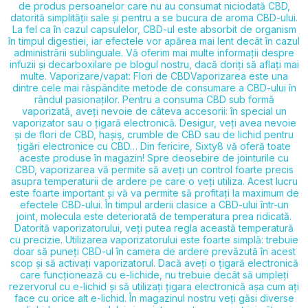
de produs persoanelor care nu au consumat niciodată CBD,
datorită simplității sale și pentru a se bucura de aroma CBD-ului.
La fel ca în cazul capsulelor, CBD-ul este absorbit de organism
în timpul digestiei, iar efectele vor apărea mai lent decât în cazul
administrării sublinguale. Vă oferim mai multe informații despre
infuzii și decarboxilare pe blogul nostru, dacă doriți să aflați mai
multe. Vaporizare/vapat: Flori de CBD​ Vaporizarea este una
dintre cele mai răspândite metode de consumare a CBD-ului în
rândul pasionaților. Pentru a consuma CBD sub formă
vaporizată, aveți nevoie de câteva accesorii: în special un
vaporizator sau o țigară electronică. Desigur, veți avea nevoie
și de flori de CBD, hașiș, crumble de CBD sau de lichid pentru
țigări electronice cu CBD… Din fericire, Sixty8 vă oferă toate
aceste produse în magazin! Spre deosebire de jointurile cu
CBD, vaporizarea vă permite să aveți un control foarte precis
asupra temperaturii de ardere pe care o veți utiliza. Acest lucru
este foarte important și vă va permite să profitați la maximum de
efectele CBD-ului. În timpul arderii clasice a CBD-ului într-un
joint, molecula este deteriorată de temperatura prea ridicată.
Datorită vaporizatorului, veți putea regla această temperatură
cu precizie. Utilizarea vaporizatorului este foarte simplă: trebuie
doar să puneți CBD-ul în camera de ardere prevăzută în acest
scop și să activați vaporizatorul. Dacă aveți o țigară electronică
care funcționează cu e-lichide, nu trebuie decât să umpleți
rezervorul cu e-lichid și să utilizați țigara electronică așa cum ați
face cu orice alt e-lichid. În magazinul nostru veți găsi diverse