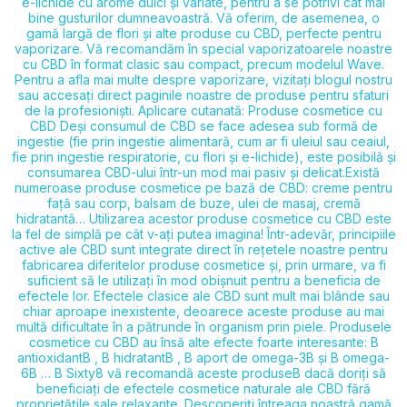
e-lichide cu arome dulci și variate, pentru a se potrivi cât mai
bine gusturilor dumneavoastră. Vă oferim, de asemenea, o
gamă largă de flori și alte produse cu CBD, perfecte pentru
vaporizare. Vă recomandăm în special vaporizatoarele noastre
cu CBD în format clasic sau compact, precum modelul Wave.
Pentru a afla mai multe despre vaporizare, vizitați blogul nostru
sau accesați direct paginile noastre de produse pentru sfaturi
de la profesioniști. Aplicare cutanată: Produse cosmetice cu
CBD Deși consumul de CBD se face adesea sub formă de
ingestie (fie prin ingestie alimentară, cum ar fi uleiul sau ceaiul,
fie prin ingestie respiratorie, cu flori și e-lichide), este posibilă și
consumarea CBD-ului într-un mod mai pasiv și delicat.Există
numeroase produse cosmetice pe bază de CBD: creme pentru
față sau corp, balsam de buze, ulei de masaj, cremă
hidratantă… Utilizarea acestor produse cosmetice cu CBD este
la fel de simplă pe cât v-ați putea imagina! Într-adevăr, principiile
active ale CBD sunt integrate direct în rețetele noastre pentru
fabricarea diferitelor produse cosmetice și, prin urmare, va fi
suficient să le utilizați în mod obișnuit pentru a beneficia de
efectele lor. Efectele clasice ale CBD sunt mult mai blânde sau
chiar aproape inexistente, deoarece aceste produse au mai
multă dificultate în a pătrunde în organism prin piele. Produsele
cosmetice cu CBD au însă alte efecte foarte interesante: B
antioxidantB , B hidratantB , B aport de omega-3B și B omega-
6B … B Sixty8 vă recomandă aceste produseB dacă doriți să
beneficiați de efectele cosmetice naturale ale CBD fără
proprietățile sale relaxante. Descoperiți întreaga noastră gamă