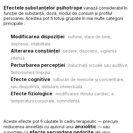
Efectele substanțelor psihotrope
variază considerabil în
funcție de substanță, doză, modul de consum și profilul
persoanei. Acestea pot fi totuși grupate în mai multe categorii
principale :
Modificarea dispoziției
: euforie, stare de bine,
depresie, iritabilitate
Alterarea conștiinței
: sedare, disociere, vigilență
intensă
Perturbarea percepției
: halucinații vizuale sau auditive,
distorsiunea timpului
Efecte cognitive
: tulburări de memorie și concentrare,
sau dimpotrivă, stimulare intelectuală
Efecte fiziologice
: modificarea ritmului cardiac, a
temperaturii corporale, somnolență
Aceste efecte pot fi căutate în cadru terapeutic — precum
anxiolitic
reducerea anxietății cu ajutorul unui
— sau
efecte secundare nedorite
suportate ca
ale unui