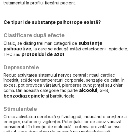
tratamentul la profilul fiecărui pacient.
Ce tipuri de substanțe psihotrope există?
Clasificare după efecte
substanțe
Clasic, se disting trei mari categorii de
psihoactive
, la care se adaugă astăzi entactogenii, opioidele,
protoxidul de azot
THC sau
:
Depresantele
Reduc activitatea sistemului nervos central : ritmul cardiac
încetinit, scăderea temperaturii corporale, senzație de calm. În
exces, pot provoca vărsături, pierderea cunoștinței sau chiar
alcoolul
comă. Din această categorie fac parte
, GHB,
benzodiazepinele
și barbituricele.
Stimulantele
Cresc activitatea cerebrală și fiziologică, inducând o creștere a
energiei, euforiei și vigilenței. Potențialul lor de abuz variază
considerabil în funcție de moleculă : cofeina prezintă un risc
scăzut, spre deosebire de cocaină sau metamfetamină.