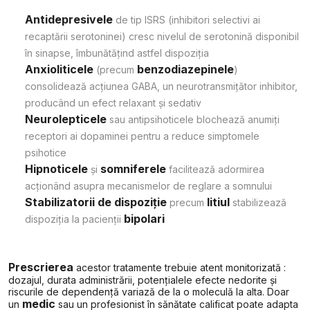
Antidepresivele
de tip ISRS (inhibitori selectivi ai
recaptării serotoninei) cresc nivelul de serotonină disponibil
în sinapse, îmbunătățind astfel dispoziția
Anxioliticele
benzodiazepinele
(precum
)
consolidează acțiunea GABA, un neurotransmițător inhibitor,
producând un efect relaxant și sedativ
Neurolepticele
sau antipsihoticele blochează anumiți
receptori ai dopaminei pentru a reduce simptomele
psihotice
Hipnoticele
somniferele
și
facilitează adormirea
acționând asupra mecanismelor de reglare a somnului
Stabilizatorii de dispoziție
litiul
precum
stabilizează
bipolari
dispoziția la pacienții
Prescrierea
acestor tratamente trebuie atent monitorizată :
dozajul, durata administrării, potențialele efecte nedorite și
riscurile de dependență variază de la o moleculă la alta. Doar
medic
un
sau un profesionist în sănătate calificat poate adapta