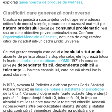
explorați
gama noastră de produse de wellness
.
Clasificări care generează controverse
Clasificarea juridică a substanțelor psihotrope este adesea
criticată de mediul științific, deoarece se bazează mai mult pe
natura produsului
consumul problematic
decât pe
real
sau pe date obiective privind periculozitatea. Conform
Organizației Mondiale a Sănătății
, noțiunea de drog rămâne
dificil de încadrat într-un cadru juridic universal.
alcoolului
tutunului
Cel mai grăitor exemplu este cel al
și
:
absente de pe lista oficială a stupefiantelor, ele figurează totuși
în fruntea
tabelului de clasificare al OMS
(1971) în ceea ce
dependența fizică
dependența psihică
privește
,
și
toleranța
— înaintea canabisului, care ocupă ultimul loc în
acest clasament.
În 1978, avocata M. Pelletier a elaborat pentru Codul Sănătății
Publice francez un
tabel de notare a substanțelor psihotrope
de la 0 la 4. Canabisul obține note foarte scăzute (dependență
psihică : 1, dependență fizică : 0, toleranță : 0), în timp ce
alcoolul cumulează note maxime la toate trei criteriile. Această
inconsecvență între periculozitatea stabilită științific și statutul
juridic continuă să alimenteze dezbaterea politică și de