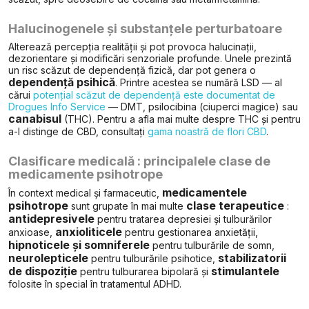
Halucinogenele și substanțele perturbatoare
Alterează percepția realității și pot provoca halucinații,
dezorientare și modificări senzoriale profunde. Unele prezintă
un risc scăzut de dependență fizică, dar pot genera o
dependență psihică
. Printre acestea se numără LSD — al
cărui
potențial scăzut de dependență este documentat de
Drogues Info Service
— DMT, psilocibina (ciuperci magice) sau
canabisul
(THC). Pentru a afla mai multe despre THC și pentru
a-l distinge de CBD, consultați
gama noastră de flori CBD
.
Clasificare medicală : principalele clase de
medicamente psihotrope
medicamentele
În context medical și farmaceutic,
psihotrope
clase terapeutice
sunt grupate în mai multe
:
antidepresivele
pentru tratarea depresiei și tulburărilor
anxioliticele
anxioase,
pentru gestionarea anxietății,
hipnoticele și somniferele
pentru tulburările de somn,
neurolepticele
stabilizatorii
pentru tulburările psihotice,
de dispoziție
stimulantele
pentru tulburarea bipolară și
folosite în special în tratamentul ADHD.