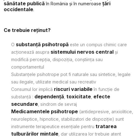
sănătate publică
țări
în România și în numeroase
occidentale
.
Ce trebuie reținut?
substanță psihotropă
O
este un compus chimic care
sistemului nervos central
acționează asupra
și
modifică percepția, dispoziția, conștiința sau
comportamentul
Substanțele psihotrope pot fi naturale sau sintetice, legale
sau ilegale, utilizate medical sau recreativ
riscuri variabile
Consumul lor implică
în funcție de
dependență
toxicitate
efecte
substanță :
,
,
secundare
, sindrom de sevraj
Medicamentele psihotrope
(antidepresive, anxiolitice,
neuroleptice, hipnotice, stabilizatori de dispoziție) sunt
tratarea
instrumente terapeutice esențiale pentru
tulburărilor mintale
, dar utilizarea lor trebuie atent