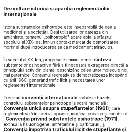
Dezvoltare istorică și apariția reglementărilor
internaționale
Istoria substanțelor psihotrope este inseparabilă de cea a
medicinei și a societății. Deși utilizarea lor datează din
antichitate, termenul „psihotropic" apare abia la sfârșitul
secolului al XIX-lea, într-un context marcat de demonizarea
morfinei după introducerea sa ca medicament miraculos.
sinteza
În secolul al XX-lea, progresele chimiei permit
substanțelor psihoactive fără a fi necesară extragerea directă a
principiului activ din plantă, deschizând calea unor molecule noi,
mai puternice. Consumul recreativ se democratizează începând
cu anii 1960, generând trafic ilicit și necesitatea unor
reglementări internaționale.
convenții internaționale
Trei mari
stabilesc bazele
controlului substanțelor psihotrope la scară mondială :
Convenția unică asupra stupefiantelor (1961)
, care
reglementează în special opiumul, morfina, cocaina și canabisul
Convenția privind substanțele psihotrope (1971)
;
,
extinsă la halucinogene, amfetamine și barbitururi ; și
Convenția împotriva traficului ilicit de stupefiante și