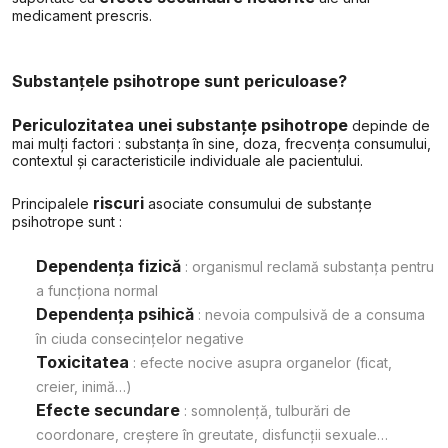
medicament prescris.
Substanțele psihotrope sunt periculoase?
Periculozitatea unei substanțe psihotrope
depinde de
mai mulți factori : substanța în sine, doza, frecvența consumului,
contextul și caracteristicile individuale ale pacientului.
riscuri
Principalele
asociate consumului de substanțe
psihotrope sunt :
Dependența fizică
: organismul reclamă substanța pentru
a funcționa normal
Dependența psihică
: nevoia compulsivă de a consuma
în ciuda consecințelor negative
Toxicitatea
: efecte nocive asupra organelor (ficat,
creier, inimă…)
Efecte secundare
: somnolență, tulburări de
coordonare, creștere în greutate, disfuncții sexuale…