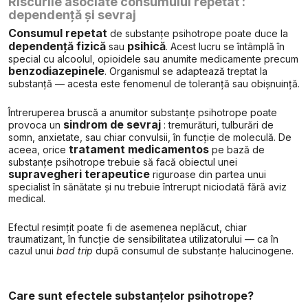
Riscurile asociate consumului repetat :
dependență și sevraj
Consumul repetat
de substanțe psihotrope poate duce la
dependență fizică
psihică
sau
. Acest lucru se întâmplă în
special cu alcoolul, opioidele sau anumite medicamente precum
benzodiazepinele
. Organismul se adaptează treptat la
substanță — acesta este fenomenul de toleranță sau obișnuință.
Întreruperea bruscă a anumitor substanțe psihotrope poate
sindrom de sevraj
provoca un
: tremurături, tulburări de
somn, anxietate, sau chiar convulsii, în funcție de moleculă. De
tratament medicamentos
aceea, orice
pe bază de
substanțe psihotrope trebuie să facă obiectul unei
supravegheri terapeutice
riguroase din partea unui
specialist în sănătate și nu trebuie întrerupt niciodată fără aviz
medical.
Efectul resimțit poate fi de asemenea neplăcut, chiar
traumatizant, în funcție de sensibilitatea utilizatorului — ca în
cazul unui
bad trip
după consumul de substanțe halucinogene.
Care sunt efectele substanțelor psihotrope?