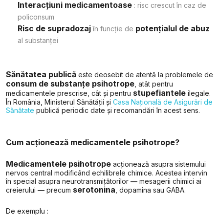
Interacțiuni medicamentoase
: risc crescut în caz de
policonsum
Risc de supradozaj
potențialul de abuz
în funcție de
al substanței
Sănătatea publică
este deosebit de atentă la problemele de
consum de substanțe psihotrope
, atât pentru
stupefiantele
medicamentele prescrise, cât și pentru
ilegale.
În România, Ministerul Sănătății și
Casa Națională de Asigurări de
Sănătate
publică periodic date și recomandări în acest sens.
Cum acționează medicamentele psihotrope?
Medicamentele psihotrope
acționează asupra sistemului
nervos central modificând echilibrele chimice. Acestea intervin
în special asupra neurotransmițătorilor — mesagerii chimici ai
serotonina
creierului — precum
, dopamina sau GABA.
De exemplu :