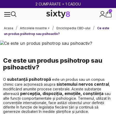
PÂNĂ LA -85%
0
Livrare rapidă și sigură
Acasa
Articolele noastre ⚡
Enciclopedia CBD-ului
Ce este
un produs psihotrop sau psihoactiv?
Ce este un produs psihotrop sau
psihoactiv?
substanță psihotropă
O
este un produs sau un compus
sistemului nervos central
chimic care acționează asupra
,
modificând anumite procese cerebrale. Aceste substanțe
percepția, dispoziția, emoțiile, conștiința
alterează
sau
alte funcții comportamentale și psihologice. Termenul, utilizat în
convențiile internaționale, face astăzi obiectul unor definiții
diferite în funcție de legislația fiecărei țări și continuă să
genereze dezbateri în mediile științifice și juridice.