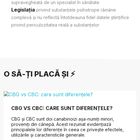
supravegheată de un specialist în sănătate
Legislația
privind substanțele psihotrope rămâne
complexă și nu reflectă întotdeauna fidel datele științifice
privind periculozitatea reală a substanțelor
O SĂ-ȚI PLACĂ ȘI ⚡
CBG VS CBC: CARE SUNT DIFERENȚELE?
CBG și CBC sunt doi canabinoizi așa-numiți minori,
proveniți din cânepă. Acest rezumat evidențiază
principalele lor diferențe în ceea ce privește efectele,
utilizările și caracteristicile generale.