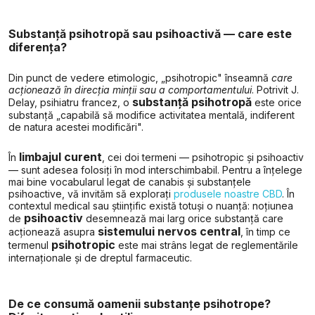
Substanță psihotropă sau psihoactivă — care este
diferența?
Din punct de vedere etimologic, „psihotropic" înseamnă
care
acționează în direcția minții sau a comportamentului
. Potrivit J.
substanță psihotropă
Delay, psihiatru francez, o
este orice
substanță „capabilă să modifice activitatea mentală, indiferent
de natura acestei modificări".
limbajul curent
În
, cei doi termeni — psihotropic și psihoactiv
— sunt adesea folosiți în mod interschimbabil. Pentru a înțelege
mai bine vocabularul legat de canabis și substanțele
psihoactive, vă invităm să explorați
produsele noastre CBD
. În
contextul medical sau științific există totuși o nuanță: noțiunea
psihoactiv
de
desemnează mai larg orice substanță care
sistemului nervos central
acționează asupra
, în timp ce
psihotropic
termenul
este mai strâns legat de reglementările
internaționale și de dreptul farmaceutic.
De ce consumă oamenii substanțe psihotrope?