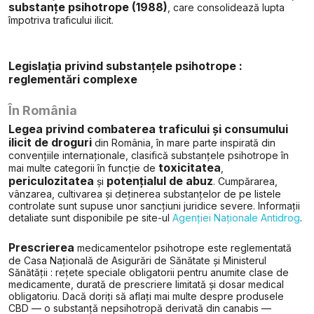
substanțe psihotrope (1988)
, care consolidează lupta
împotriva traficului ilicit.
Legislația privind substanțele psihotrope :
reglementări complexe
În România
Legea privind combaterea traficului și consumului
ilicit de droguri
din România, în mare parte inspirată din
convențiile internaționale, clasifică substanțele psihotrope în
toxicitatea
mai multe categorii în funcție de
,
periculozitatea
potențialul de abuz
și
. Cumpărarea,
vânzarea, cultivarea și deținerea substanțelor de pe listele
controlate sunt supuse unor sancțiuni juridice severe. Informații
detaliate sunt disponibile pe site-ul
Agenției Naționale Antidrog
.
Prescrierea
medicamentelor psihotrope este reglementată
de Casa Națională de Asigurări de Sănătate și Ministerul
Sănătății : rețete speciale obligatorii pentru anumite clase de
medicamente, durată de prescriere limitată și dosar medical
obligatoriu. Dacă doriți să aflați mai multe despre produsele
CBD — o substanță nepsihotropă derivată din canabis —