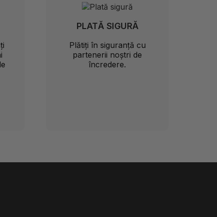
PLATĂ SIGURĂ
ți
Plătiți în siguranță cu
i
partenerii noștri de
le
încredere.