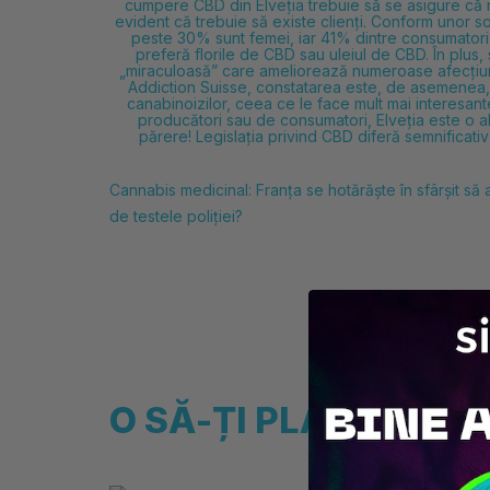
cumpere CBD din Elveția trebuie să se asigure că r
evident că trebuie să existe clienți. Conform unor s
peste 30% sunt femei, iar 41% dintre consumatori a
preferă
florile de CBD sau
uleiul de CBD. În plus
„miraculoasă” care ameliorează numeroase afecțiuni.
Addiction Suisse, constatarea este, de asemenea, ma
canabinoizilor, ceea ce le face mult mai interesan
producători sau de consumatori, Elveția este o 
părere! Legislația privind CBD diferă semnificativ
Cannabis medicinal: Franța se hotărăște în sfârșit s
de testele poliției?
O SĂ-ȚI PLACĂ ȘI ⚡