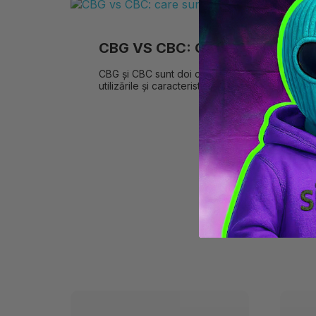
CBG VS CBC: CARE SUNT DIFE
CBG și CBC sunt doi canabinoizi așa-numiți min
utilizările și caracteristicile generale.