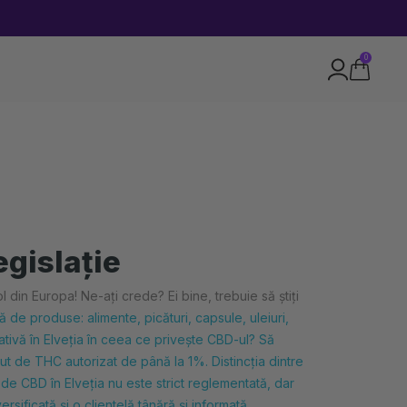
0
egislație
 din Europa! Ne-ați crede? Ei bine, trebuie să știți
 de produse: alimente, picături, capsule, uleiuri,
lativă în Elveția în ceea ce privește CBD-ul? Să
nut de THC autorizat de până la 1%. Distincția dintre
 de CBD în Elveția nu este strict reglementată, dar
ificată și o clientelă tânără și informată.