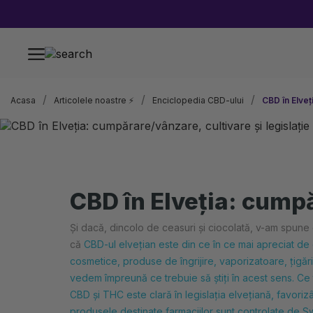
Acasa
Articolele noastre ⚡
Enciclopedia CBD-ului
CBD în Elveț
CBD în Elveția: cumpă
Și dacă, dincolo de ceasuri și ciocolată, v-am spune c
că
CBD-ul elvețian este din ce în ce mai apreciat de 
cosmetice, produse de îngrijire, vaporizatoare, țigări 
vedem împreună ce trebuie să știți în acest sens. Ce t
CBD și THC este clară în legislația elvețiană, favoriz
produsele destinate farmaciilor sunt controlate de Swi