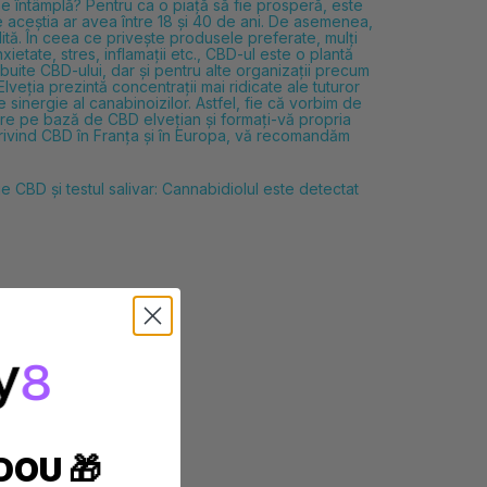
e întâmplă? Pentru ca o piață să fie prosperă, este
e aceștia ar avea între 18 și 40 de ani. De asemenea,
ită. În ceea ce privește produsele preferate, mulți
etate, stres, inflamații etc., CBD-ul este o plantă
uite CBD-ului, dar și pentru alte organizații precum
veția prezintă concentrații mai ridicate ale tuturor
sinergie al canabinoizilor. Astfel, fie că vorbim de
re pe bază de CBD elvețian și formați-vă propria
a privind CBD în Franța și în Europa, vă recomandăm
ție
CBD și testul salivar: Cannabidiolul este detectat
DOU 🎁