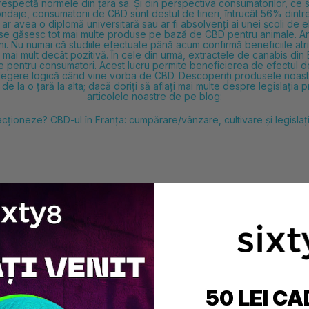
espectă normele din țara sa. Și din perspectiva consumatorilor, ce s
ondaje, consumatorii de CBD sunt destul de tineri, întrucât 56% dintr
r avea o diplomă universitară sau ar fi absolvenți ai unei școli de el
, se găsesc tot mai multe produse pe bază de CBD pentru animale. Anxi
 Nu numai că studiile efectuate până acum confirmă beneficiile atrib
i mult decât pozitivă. În cele din urmă, extractele de canabis din El
te pentru consumatori. Acest lucru permite
beneficierea de efectul de 
alegere logică când vine vorba de CBD. Descoperiți produsele noast
 de la o țară la alta; dacă doriți să aflați mai multe despre legislați
articolele noastre de pe blog:
ă acționeze?
CBD-ul în Franța: cumpărare/vânzare, cultivare și legisla
50 LEI CA