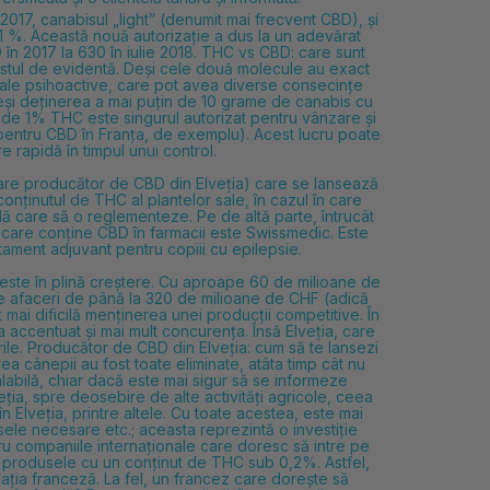
017, canabisul „light” (denumit mai frecvent CBD), și
 %. Această nouă autorizație a dus la un adevărat
D în 2017 la 630 în iulie 2018. THC vs CBD: care sunt
estul de evidentă. Deși cele două molecule au exact
sale psihoactive, care pot avea diverse consecințe
eși deținerea a mai puțin de 10 grame de canabis cu
n de 1% THC este singurul autorizat pentru vânzare și
% pentru CBD în Franța, de exemplu). Acest lucru poate
 rapidă în timpul unui control.
care
producător de CBD din Elveția) care se lansează
onținutul de THC al plantelor sale, în cazul în care
lă care să o reglementeze. Pe de altă parte, întrucât
s care conține CBD în farmacii
este Swissmedic. Este
ament adjuvant pentru copiii cu epilepsie.
 este în plină creștere. Cu aproape 60 de milioane de
de afaceri de până la 320 de milioane de CHF (adică
 mai dificilă menținerea unei producții competitive. În
a accentuat și mai mult concurența. Însă Elveția, care
rile. Producător de CBD din Elveția: cum să te lansezi
rea cânepii au fost toate eliminate, atâta timp cât nu
labilă, chiar dacă este mai sigur să se informeze
veția, spre deosebire de alte activități agricole, ceea
n Elveția, printre altele. Cu toate acestea, este mai
sele necesare etc.; aceasta reprezintă o investiție
ru companiile internaționale care doresc să intre pe
r produsele cu un conținut de THC sub 0,2%. Astfel,
lația franceză. La fel, un francez care dorește să