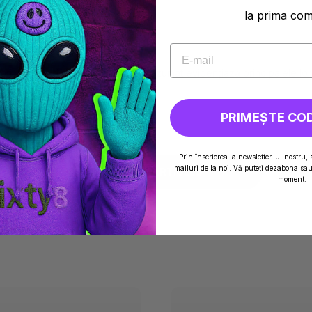
la prima co
RENȚELE?
ori, proveniți din cânepă. Acest rezumat evidențiază principalele lor
PRIMEȘTE CO
Prin înscrierea la newsletter-ul nostru, 
mailuri de la noi. Vă puteți dezabona sau 
SEE ALL ARTICLES
moment.