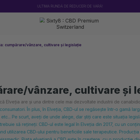
ULTIMA RUNDĂ DE REDUCERI DE VARĂ!
ia: cumpărare/vânzare, cultivare și legislație
rare/vânzare, cultivare și l
ă Elveția are și una dintre cele mai dezvoltate industrii de canabidiol
consumatori. În plus,
în Elveția, CBD-ul se regăsește într-o gamă largă
etc... Pe scurt, aveți de unde alege, dar știți
care este situația legis
rebuie să rețineți: CBD-ul este legal în Elveția din 2017, cu un conți
ând utilizarea CBD-ului pentru beneficiile sale terapeutice. Producția
ssmedic. Piața elvețiană a CBD este în creștere, cu o producție divers