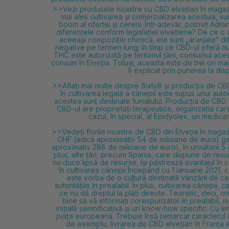
>>Vezi produsele noastre cu CBD elvețian în magazin<
mai ales cultivarea și comercializarea acestuia, sun
boom al ofertei și cererii. Într-adevăr, potrivit Ad
diferențele conform legislației elvețiene? De ce o
aceeași compoziție chimică, ele sunt „aranjate” dife
negative pe termen lung; în timp ce CBD-ul oferă
nu
THC este autorizată pe teritoriul țării, consumul ac
consum în Elveția. Totuși, aceasta este de trei ori m
fi explicat prin punerea la dis
>>Aflați mai multe despre Sixty8 și producția de CB
în cultivarea legală a cânepii este supus unui auto
acestea sunt destinate fumatului. Producția de CBD r
CBD-ul are proprietăți terapeutice, organizația car
cazul, în special, al Epidyolex, un medic
>>Vedeți florile noastre de CBD din Elveția în magaz
CHF (adică aproximativ 54 de milioane de euro) gen
aproximativ 288 de milioane de euro), în următorii 5 a
plus, alte țări, precum Spania, care dispune de resur
nu duce lipsă de resurse, își păstrează avantajul în 
în cultivarea cânepii Începând cu 1 ianuarie 2021, co
este vorba de o cultură destinată vânzării de ca
autoritățile în prealabil. În plus, cultivarea cânepii
ce nu dă dreptul la plăți directe. Teoretic, deci, o
bine să vă informați corespunzător în prealabil, m
inițială semnificativă și un know-how specific. Cu 
piața europeană. Trebuie însă remarcat caracterul 
de exemplu, livrarea de CBD elvețian în Franța es