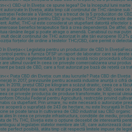
<) CBD-ul în Elveția: ce spune legea? De la începutul lunii martie 2
t autorizate în Elveția, atâta timp cât
conținutul de THC rămâne sub 1
ministrației Federale a Vămilor, țara a trecut de la 5 producători de CB
 astfel de autorizare pentru CBD și nu pentru THC? Diferența este d
rit. Astfel,
THC-ul este considerat un stupefiant datorită efectelor 
meroase beneficii terapeutice fără a crea dependență. De altfel, d
estuia rămâne ilegal și poate atrage o amendă. Canabisul cu mai puți
ai mult decât conținutul de THC autorizat în alte țări europene (0,2
poziția
forțelor de ordine a testelor THC/CBD, care permit o detectare
D în Elveția<< Legislația pentru un producător de CBD în ElvețiaFie
control pentru a furniza OFSP un raport de laborator care să ateste c
ămâne puțin reglementată în țară și nu există nicio procedură oficia
e are ultimul cuvânt în ceea ce privește comercializarea unui produ
ament pe bază de CBD, care a fost autorizat pe bază de rețetă ca trat
in<< Piața CBD din Elveția: cum stau lucrurile? Piața CBD din Elveția
erați în 2017, previziunile pentru această industrie anunță o cifră 
ni. În 2019, prețul CBD pe kilogram a scăzut drastic, ceea ce a făcut
se și suprafețe mai mari, au intrat pe piața florilor de CBD, ceea ce 
ceea ce privește producția de produse transformate, în special uleiu
nform Oficiului Federal pentru Agricultură, restricțiile privind cultiva
nabis ca stupefiant. Prin urmare, nu este necesară o autorizație prea
, care acoperă o suprafață de 243 de hectare, nu este încurajată în El
ricine se poate lansa în cultivarea de CBD industrial sau CBD organic î
ai ales în ceea ce privește infrastructura, condițiile de mediu, produ
limita de 1% THC, Elveția este o opțiune deosebit de interesantă pent
ambiguu al legislației statelor membre ale UE, care autorizează doa
te perfect posibilă, atâta timp cât respectă limitele impuse de legis