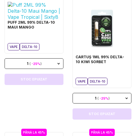
PUFF 2ML 99% DELTA-10
MAUI MANGO
VAPE
DELTA-10
CARTUȘ 1ML 99% DELTA-
10 KIWI SORBET
1
(
-25%
)
STOC EPUIZAT
VAPE
DELTA-10
1
(
-25%
)
STOC EPUIZAT
PÂNĂ LA 45%
PÂNĂ LA 45%