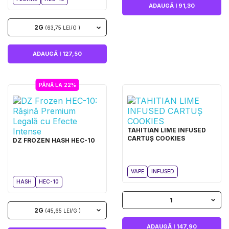
ADAUGĂ I 91,30
2G
(63,75 LEI/G )
ADAUGĂ I 127,50
PÂNĂ LA 22%
TAHITIAN LIME INFUSED
CARTUȘ COOKIES
DZ FROZEN HASH HEC-10
VAPE
INFUSED
HASH
HEC-10
1
2G
(45,65 LEI/G )
ADAUGĂ I 147,90