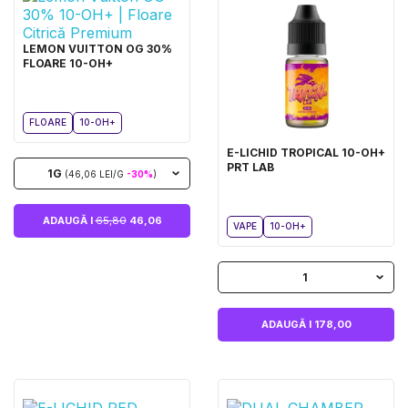
LEMON VUITTON OG 30%
FLOARE 10-OH+
FLOARE
10-OH+
E-LICHID TROPICAL 10-OH+
PRT LAB
1G
(46,06 LEI/G
-30%
)
ADAUGĂ I
65,80
46,06
VAPE
10-OH+
1
ADAUGĂ I 178,00