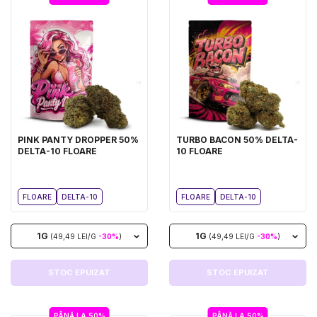
PINK PANTY DROPPER 50%
TURBO BACON 50% DELTA-
DELTA-10 FLOARE
10 FLOARE
FLOARE
DELTA-10
FLOARE
DELTA-10
1G
1G
(49,49 LEI/G
-30%
)
(49,49 LEI/G
-30%
)
STOC EPUIZAT
STOC EPUIZAT
PÂNĂ LA 50%
PÂNĂ LA 50%