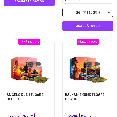
ADAUGĂ I 2.097,00
2G
(45,65 LEI/G )
ADAUGĂ I 91,30
PÂNĂ LA 22%
PÂNĂ LA 22%
ANGELS KUSH FLOARE
BALKAN SKUNK FLOARE
HEC-10
HEC-10
FLOARE
HEC-10
FLOARE
HEC-10