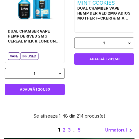
DUAL CHAMBER VAPE
HEMP DERIVED 2MG ADIOS
MOTHER F*CKER! & MIAMI
MINT COOKIES
DUAL CHAMBER VAPE
HEMP DERIVED 2MG
CEREAL MILK & LONDON
1
POUND CAKE 75 COOKIES
VAPE
INFUSED
ADAUGĂ I 201,50
1
ADAUGĂ I 201,50
Se afiseaza 1-48 din 214 produs(e)
1

Urmatorul
2
3
…
5