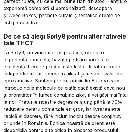
perfect rulate, cu cele mai bune flori din stoc. Pentru o
experiență completă și personalizată, descoperă
și
Weed Boxes
, pachete curate și tematice create de
echipa noastră.
De ce să alegi Sixty8 pentru alternativele
tale THC?
La Sixty8, nu vindem doar produse, oferim o
experiență completă, bazată pe transparență și
excelență. Fiecare produs este testat de laboratoare
independente, iar concentrațiile afișate sunt reale, nu
aproximative. Suntem printre primii din Europa care
introduc noile molecule pe piață: dacă există ceva nou
și promițător în lumea canabinoizilor, îl vei găsi mai întâi
la noi. Prețurile noastre degresive ajung până la 70%
reducere pentru comenzile en gros, iar livrarea este
rapidă și discretă, fără niciun indiciu despre conținut,
oriunde în România. Echipa noastră de clienți este
disponibilă pentru a te ghida în alegerea produsului