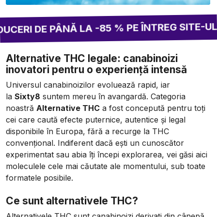
2 CU
PÂNĂ LA -85 % PE ÎNTREG SITE-UL!
Alternative THC legale: canabinoizi
inovatori pentru o experiență intensă
Universul canabinoizilor evoluează rapid, iar
la
Sixty8
suntem mereu în avangardă. Categoria
noastră
Alternative THC
a fost concepută pentru toți
cei care caută efecte puternice, autentice și legal
disponibile în Europa, fără a recurge la THC
convențional. Indiferent dacă ești un cunoscător
experimentat sau abia îți începi explorarea, vei găsi aici
moleculele cele mai căutate ale momentului, sub toate
formatele posibile.
Ce sunt alternativele THC?
Alternativele THC sunt canabinoizi derivați din cânepă