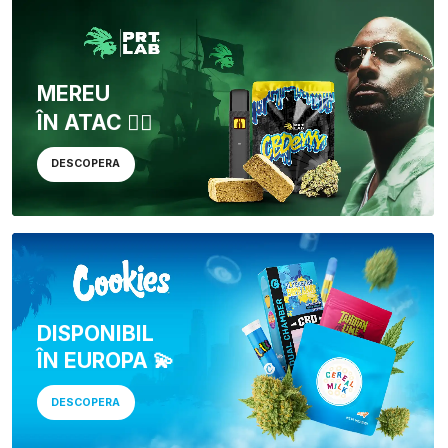
MEREU
ÎN ATAC 🏴‍☠️
DESCOPERA
DISPONIBIL
ÎN EUROPA 💫
DESCOPERA