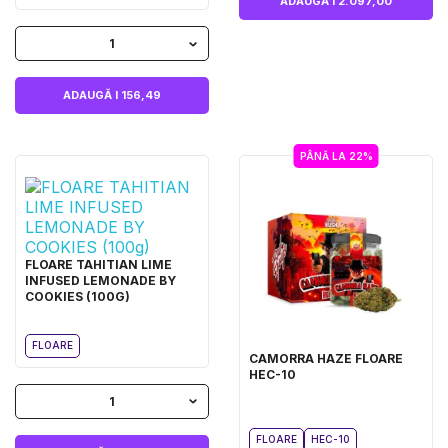
ADAUGĂ I 2.097,00
1
ADAUGĂ I 156,49
PÂNĂ LA 22%
FLOARE TAHITIAN LIME
INFUSED LEMONADE BY
COOKIES (100G)
FLOARE
CAMORRA HAZE FLOARE
HEC-10
1
FLOARE
HEC-10