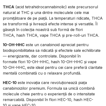
THCA
(acid tetrahidrocannabinolic) este precursorul
natural al THC și una dintre moleculele cele mai
promițătoare de pe piață. La temperaturi ridicate, THCA
se transformă și livrează efecte intense și versatile. Îl
găsești în colecția noastră sub formă de
flori
THCA
,
hash THCA
,
vape THCA
și
pre-roll-uri THCA
.
10-OH-HHC
este un canabinoid apreciat pentru
biodisponibilitatea sa ridicată și efectele sale echilibrate
— energizante, dar controlate. Disponibil în
formate
flori 10-OH-HHC
,
hash 10-OH-HHC
și
vape
10-OH-HHC
, este ideal pentru cei care preferă claritate
mentală combinată cu o relaxare profundă.
HEC-10
este inovația care revoluționează piața
canabinoizilor premium. Formula sa unică combină
molecule cheie pentru o experiență de o intensitate
remarcabilă. Disponibil în
flori HEC-10
,
hash HEC-
10
și
vape HEC-10
.