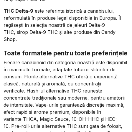
THC Delta-9
este referința istorică a canabisului,
reformulată în produse legal disponibile în Europa. Îl
regăsești în selecția noastră de
jeleuri Delta-9
THC
,
sirop Delta-9 THC
și alte produse din
Candy
Shop
.
Toate formatele pentru toate preferințele
Fiecare canabinoid din categoria noastră este disponibil
în mai multe formate, adaptate tuturor stilurilor de
consum.
Florile alternative THC
oferă o experiență
clasică, naturală și aromată, cu concentrații
verificate.
Hash-ul alternative THC
reunește
concentrate tradiționale sau moderne, pentru amatorii
de intensitate.
Vape-urile
garantează discreție maximă,
efect rapid și arome premium, disponibile în
variante
THCA
,
Magic Sauce
,
10-OH-HHC
și
HEC-
10
.
Pre-roll-urile alternative THC
sunt gata de folosit,