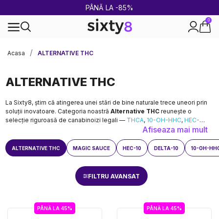
2 CUMPĂRATE = 1 CADOU
0
Livrare rapidă și sigură
Acasa
ALTERNATIVE THC
ALTERNATIVE THC
La Sixty8, știm că atingerea unei stări de bine naturale trece uneori prin
soluții inovatoare. Categoria noastră
Alternative THC
reunește o
selecție riguroasă de canabinoizi legali —
THCA
,
10-OH-HHC
,
HEC-
Afiseaza mai mult
10
,
Magic Sauce
și
THC Delta-9
— disponibili sub formă
de
flori
,
hash
,
vape
și
pre-roll-uri
. Toate produsele noastre sunt testate
în laborator, certificate și livrate rapid, discret, oriunde în România.
ALTERNATIVE THC
MAGIC SAUCE
HEC-10
DELTA-10
10-OH-HH
FILTRU AVANSAT
PÂNĂ LA 45%
PÂNĂ LA 45%