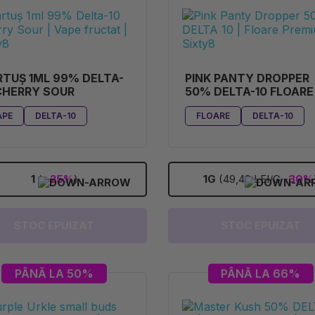
TUȘ 1ML 99% DELTA-
PINK PANTY DROPPER
CHERRY SOUR
50% DELTA-10 FLOARE
APE
DELTA-10
FLOARE
DELTA-10
1
(
-25%
)
1G
(49,49 LEI/G
-30%
STOC EPUIZAT
STOC EPUIZAT
PÂNĂ LA 50%
PÂNĂ LA 66%