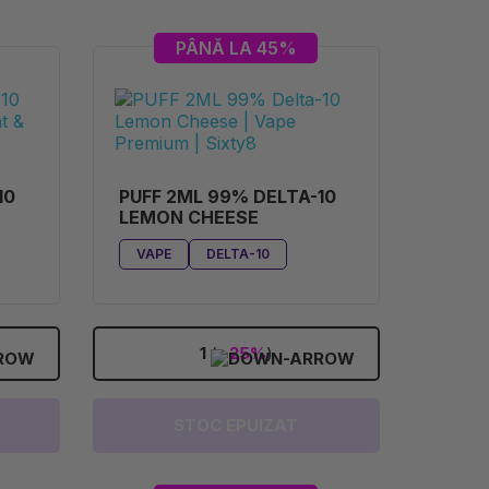
PÂNĂ LA 45%
10
PUFF 2ML 99% DELTA-10
LEMON CHEESE
VAPE
DELTA-10
1
(
-25%
)
STOC EPUIZAT