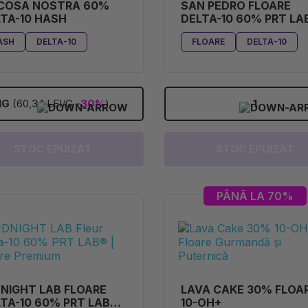
 COSA NOSTRA 60%
SAN PEDRO FLOARE
TA-10 HASH
DELTA-10 60% PRT LA
(2.5G)
ASH
DELTA-10
FLOARE
DELTA-10
1G
(60,34 LEI/G
-30%
)
1
STOC EPUIZAT
STOC EPUIZAT
PÂNĂ LA 70%
NIGHT LAB FLOARE
LAVA CAKE 30% FLOA
TA-10 60% PRT LAB®
10-OH+