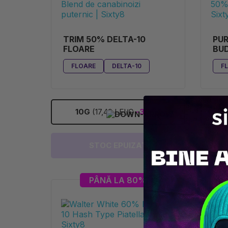
TRIM 50% DELTA-10
PUR
FLOARE
BUD
FL
FLOARE
DELTA-10
F
10G
(17,49 LEI/G
-30%
)
STOC EPUIZAT
PÂNĂ LA 80%