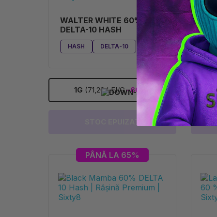
WALTER WHITE 60%
BL
DELTA-10 HASH
DEL
HASH
DELTA-10
H
1G
(71,20 LEI/G
-60%
)
STOC EPUIZAT
PÂNĂ LA 65%