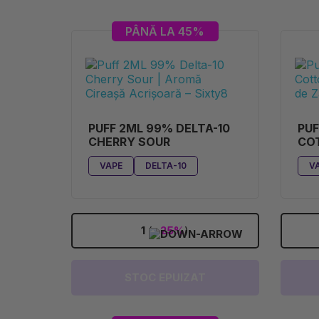
PÂNĂ LA 45%
PUFF 2ML 99% DELTA-10
PUF
CHERRY SOUR
CO
VAPE
DELTA-10
V
1
(
-25%
)
STOC EPUIZAT