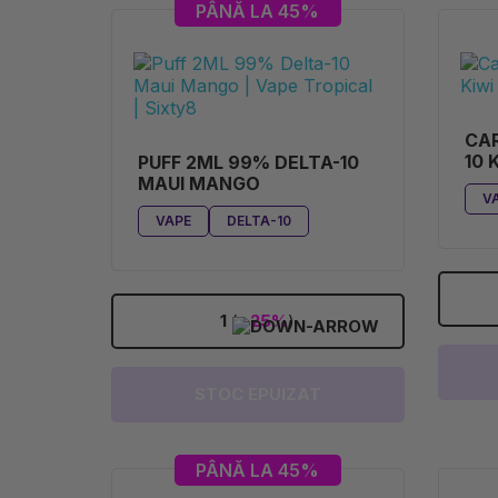
PÂNĂ LA 45%
CAR
10 
PUFF 2ML 99% DELTA-10
MAUI MANGO
V
VAPE
DELTA-10
1
(
-25%
)
STOC EPUIZAT
PÂNĂ LA 45%