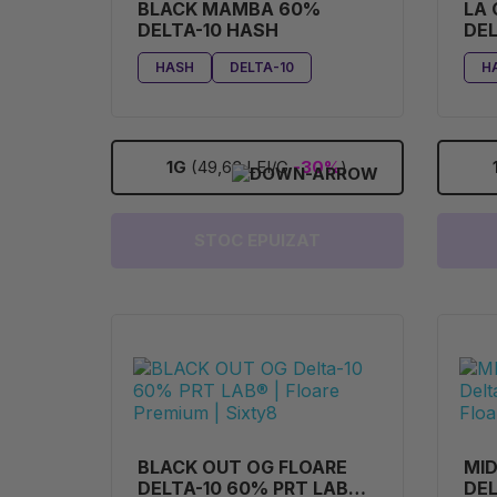
BLACK MAMBA 60%
LA
DELTA-10 HASH
DEL
HASH
DELTA-10
H
1G
(49,63 LEI/G
-30%
)
STOC EPUIZAT
BLACK OUT OG FLOARE
MID
DELTA-10 60% PRT LAB®
DEL