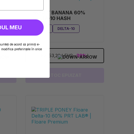
HONEY BANANA 60%
DELTA-10 HASH
DUL MEU
HASH
DELTA-10
sunteți de acord să primiți e-
modifica preferințele în orice
)
1G
(53,20 LEI/G
-30%
)
STOC EPUIZAT