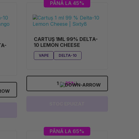
PÂNĂ LA 45%
CARTUȘ 1ML 99% DELTA-
10 LEMON CHEESE
TA-
VAPE
DELTA-10
1
(
-25%
)
STOC EPUIZAT
PÂNĂ LA 65%