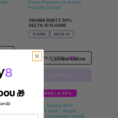
OBAMA RUNTZ 50%
DELTA-10 FLOARE
FLOARE
DELTA-10
)
1G
(49,49 LEI/G
-30%
)
STOC EPUIZAT
DOU 🎁
PÂNĂ LA 65%
mandă