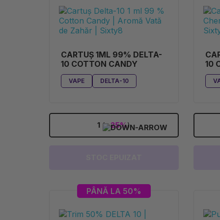
CARTUȘ 1ML 99% DELTA-
CAR
10 COTTON CANDY
10 
VAPE
DELTA-10
V
1
(
-25%
)
STOC EPUIZAT
PÂNĂ LA 50%