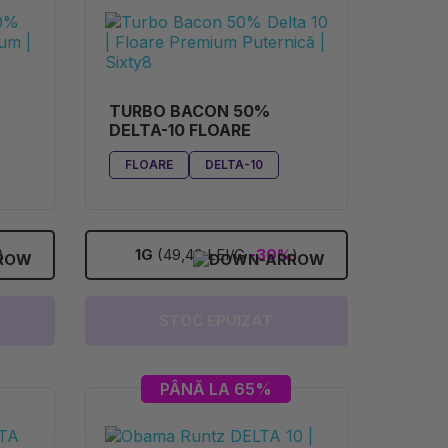
TURBO BACON 50%
DELTA-10 FLOARE
FLOARE
DELTA-10
)
1G
(49,49 LEI/G
-30%
)
STOC EPUIZAT
PÂNĂ LA 65%