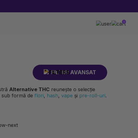
0
FILTRU AVANSAT
astră
Alternative THC
reunește o selecție
i sub formă de
flori
,
hash
,
vape
și
pre-roll-uri
.