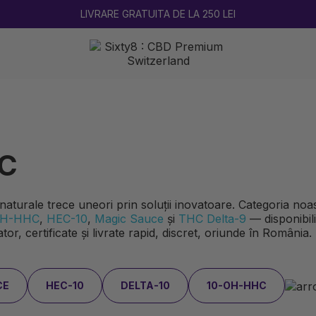
ULTIMA RUNDĂ DE REDUCERI DE VARĂ!
HC
 naturale trece uneori prin soluții inovatoare. Categoria no
OH-HHC
,
HEC-10
,
Magic Sauce
și
THC Delta-9
— disponibil
r, certificate și livrate rapid, discret, oriunde în România.
CE
HEC-10
DELTA-10
10-OH-HHC