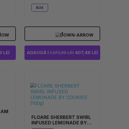
BOX
)
1
 LEI
ADAUGĂ I
1.372,00 LEI
407,48 LEI
REAM
FLOARE SHERBERT SWIRL
INFUSED LEMONADE BY
COOKIES (100G)