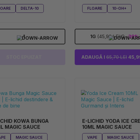
5G)
LOARE
DELTA-10
FLOARE
10-OH+
1
1G
(45,99 LEI/G
-30%
STOC EPUIZAT
ADAUGĂ I
65,70 LEI
45,99
ICHID KOWA BUNGA
E-LICHID YODA ICE C
L MAGIC SAUCE
10ML MAGIC SAUCE
APE
MAGIC SAUCE
VAPE
MAGIC SAUCE