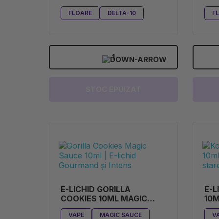
(2.5G)
(2.
FLOARE
DELTA-10
F
1
STOC EPUIZAT
E-LICHID GORILLA
E-L
COOKIES 10ML MAGIC
10M
SAUCE
VAPE
MAGIC SAUCE
V