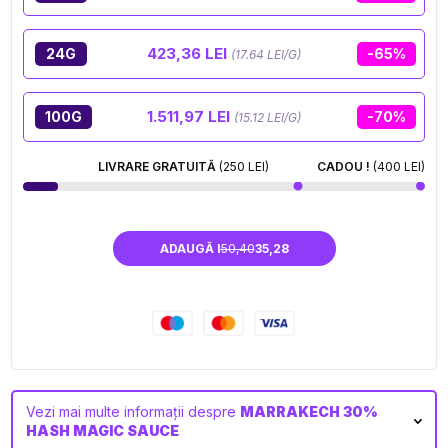
423,36 LEI
24G
-65%
(17.64 LEI/G)
1.511,97 LEI
100G
-70%
(15.12 LEI/G)
LIVRARE GRATUITĂ
(250 LEI)
CADOU !
(400 LEI)
ADAUGĂ I
50,40
35,28
Vezi mai multe informații despre
MARRAKECH 30%
HASH MAGIC SAUCE