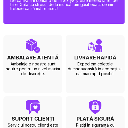
De câțiva ani comand de la Sixty8 și este mereu la fel de
tare! Gata cu stresul de la muncă, am găsit exact ce îmi
trebuie ca să mă relaxez!
AMBALARE ATENTĂ
LIVRARE RAPIDĂ
Ambalajele noastre sunt
Expediem coletele
neutre pentru un nivel maxim
dumneavoastră în aceeași zi,
de discreție.
cât mai rapid posibil.
SUPORT CLIENȚI
PLATĂ SIGURĂ
Serviciul nostru clienți este
Plătiți în siguranță cu