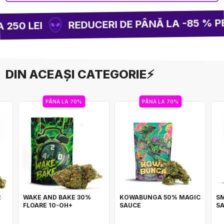
REDUCERI DE PÂNĂ LA -85 % PE 
250 LEI
DIN ACEAȘI CATEGORIE⚡
PÂNĂ LA 70%
PÂNĂ LA 70%
R
WAKE AND BAKE 30%
KOWABUNGA 50% MAGIC
SM
FLOARE 10-OH+
SAUCE
SA