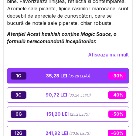
bine. Favorizează liniștea, reflecția și contemplarea.
Aromele sale picante, tipice rășinilor marocane, sunt
deosebit de apreciate de cunoscători, care se
bucură de notele sale piperate, chiar robuste.
Atenție! Acest hashish conține Magic Sauce, o
formulă nerecomandată începătorilor.
Afiseaza mai mult
35,28 LEI
1G
-30%
(35.28 LEI/G)
90,72 LEI
3G
-40%
(30.24 LEI/G)
151,20 LEI
6G
-50%
(25.2 LEI/G)
241,92 LEI
12G
-60%
(20.16 LEI/G)