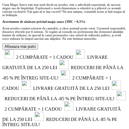
Cutia Magic Sauce este mai mult decât un produs: este o adevărată experiență, de savurat
singur sau de împărtășit. Explorează o nouă dimensiune a relaxării și a plăcerii cu această
colecție exclusivă. Ești gata să te lași cucerit? Nu mai aștepta, comandă acum și lasă magia să
se întâmple.
Avertisment de sănătate privind magic sauce (THC < 0,3%)
Acest produs conține extracte de cannabis, a căror potență poate varia. Consumă responsabil,
deoarece efectele pot fi intense. Te rugăm să consulți un profesionist din domeniul sănătății
înainte de utilizare, în special în casul persoanelor care suferă de tulburări psihice, și evită
orice utilizare în timpul sarcinii sau alăptării. Nu este destinat minorilor.
Afiseaza mai putin
2 CUMPĂRATE = 1 CADOU
LIVRARE
GRATUITĂ DE LA 250 LEI
REDUCERI DE PÂNĂ LA
-85 % PE ÎNTREG SITE-UL!
2 CUMPĂRATE = 1
CADOU
LIVRARE GRATUITĂ DE LA 250 LEI
REDUCERI DE PÂNĂ LA -85 % PE ÎNTREG SITE-UL!
2 CUMPĂRATE = 1 CADOU
LIVRARE GRATUITĂ
DE LA 250 LEI
REDUCERI DE PÂNĂ LA -85 % PE
ÎNTREG SITE-UL!