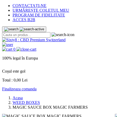
CONTACTAȚI-NE
URMĂREȘTE COLETUL MEU
PROGRAM DE FIDELITATE
ACCES B2B
0
100% legal în Europa
L
Coșul este gol
Total :
0,00 Lei
Finalizeaza comanda
Acasa
WEED BOXES
MAGIC SAUCE BOX MAGIC FARMERS