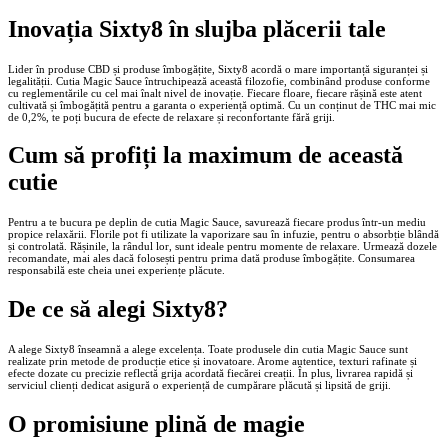
Inovația Sixty8 în slujba plăcerii tale
Lider în produse CBD și produse îmbogățite, Sixty8 acordă o mare importanță siguranței și
legalității. Cutia Magic Sauce întruchipează această filozofie, combinând produse conforme
cu reglementările cu cel mai înalt nivel de inovație. Fiecare floare, fiecare rășină este atent
cultivată și îmbogățită pentru a garanta o experiență optimă. Cu un conținut de THC mai mic
de 0,2%, te poți bucura de efecte de relaxare și reconfortante fără griji.
Cum să profiți la maximum de această
cutie
Pentru a te bucura pe deplin de cutia Magic Sauce, savurează fiecare produs într‑un mediu
propice relaxării. Florile pot fi utilizate la vaporizare sau în infuzie, pentru o absorbție blândă
și controlată. Rășinile, la rândul lor, sunt ideale pentru momente de relaxare. Urmează dozele
recomandate, mai ales dacă folosești pentru prima dată produse îmbogățite. Consumarea
responsabilă este cheia unei experiențe plăcute.
De ce să alegi Sixty8?
A alege Sixty8 înseamnă a alege excelența. Toate produsele din cutia Magic Sauce sunt
realizate prin metode de producție etice și inovatoare. Arome autentice, texturi rafinate și
efecte dozate cu precizie reflectă grija acordată fiecărei creații. În plus, livrarea rapidă și
serviciul clienți dedicat asigură o experiență de cumpărare plăcută și lipsită de griji.
O promisiune plină de magie