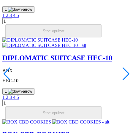
1
1
2
3
4
5
Stoc epuizat
DIPLOMATIC SUITCASE HEC-10
BOX
HEC-10
1
1
2
3
4
5
Stoc epuizat