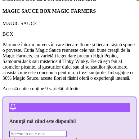
MAGIC SAUCE BOX MAGIC FARMERS
MAGIC SAUCE
BOX
Pătrunde într-un univers în care fiecare floare și fiecare rășină spune
o poveste. Cutia Magic Sauce reunește cele mai bune creații de la
Magic Farmers, cu varietăți legendare precum High Pepito,
Samourai Jack sau misteriosul Tinky Winky. Fie că ești fan al
aromelor picante, al gusturilor dulci sau al senzațiilor răcoritoare,
această cutie este concepută pentru a‑ți trezi simțurile. Îmbogățite cu
30% Magic Sauce, aceste flori și rășini oferă o experiență intensă.
Această cutie conține 9 varietăți diferite.
Anunță-mă când este disponibil