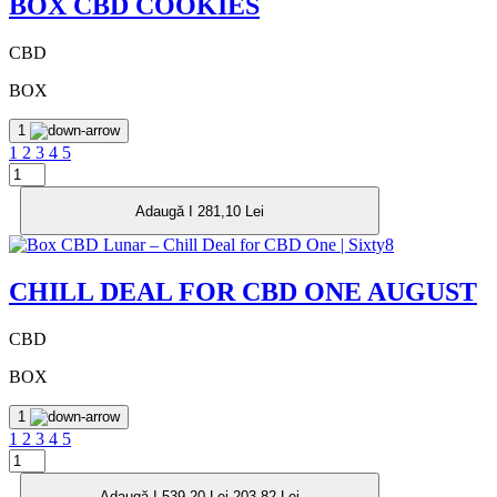
BOX CBD COOKIES
CBD
BOX
1
1
2
3
4
5
Adaugă I 281,10 Lei
CHILL DEAL FOR CBD ONE AUGUST
CBD
BOX
1
1
2
3
4
5
Adaugă I
539,20 Lei
203,82 Lei