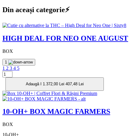
Din aceași categorie⚡
HIGH DEAL FOR NEO ONE AUGUST
BOX
1
1
2
3
4
5
Adaugă I
1.372,00 Lei
407,48 Lei
10-OH+ BOX MAGIC FARMERS
BOX
10-OH+