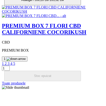
PREMIUM BOX 7 FLORI CBD
CALIFORNIENE COCORIKUSH
CBD
PREMIUM BOX
1
1
2
3
4
5
Stoc epuizat
Toate produsele
MEREU