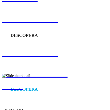
ÎN ATAC! 🏴‍☠️
DESCOPERA
DISPONIBIL
ÎN EUROPA 💫
MEREU
DESCOPERA
ÎN ATAC 🏴‍☠️