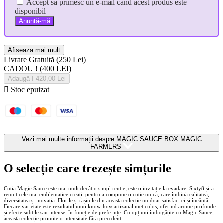
Accept să primesc un e-mail când acest produs este
disponibil
Anunță-mă
Afiseaza mai mult
Livrare Gratuită
(250 Lei)
CADOU !
(400 LEI)
Adaugă I 420,00 Lei

Stoc epuizat
Vezi mai multe informații despre
MAGIC SAUCE BOX MAGIC
FARMERS
O selecție care trezește simțurile
Cutia Magic Sauce este mai mult decât o simplă cutie; este o invitație la evadare. Sixty8 și‑a
reunit cele mai emblematice creații pentru a compune o cutie unică, care îmbină calitatea,
diversitatea și inovația. Florile și rășinile din această colecție nu doar satisfac, ci și încântă.
Fiecare varietate este rezultatul unui know‑how artizanal meticulos, oferind arome profunde
și efecte subtile sau intense, în funcție de preferințe. Cu opțiuni îmbogățite cu Magic Sauce,
această colecție promite o intensitate fără precedent.