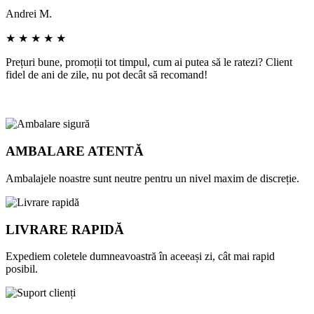
Andrei M.
I
★ ★ ★ ★ ★
Prețuri bune, promoții tot timpul, cum ai putea să le ratezi? Client
D
fidel de ani de zile, nu pot decât să recomand!
c
r
AMBALARE ATENTĂ
Ambalajele noastre sunt neutre pentru un nivel maxim de discreție.
LIVRARE RAPIDĂ
Expediem coletele dumneavoastră în aceeași zi, cât mai rapid
posibil.