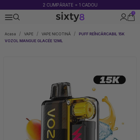
PÂNĂ LA -85%
0
Produse testate și certificate
Acasa
VAPE
VAPE NICOTINĂ
PUFF REÎNCĂRCABIL 15K
VOZOL MANGUE GLACÉE 12ML