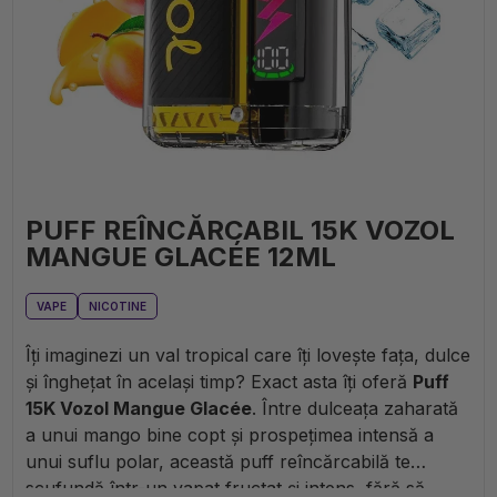
PUFF REÎNCĂRCABIL 15K VOZOL
MANGUE GLACÉE 12ML
VAPE
NICOTINE
Îți imaginezi un val tropical care îți lovește fața, dulce
și înghețat în același timp? Exact asta îți oferă
Puff
15K Vozol Mangue Glacée
. Între dulceața zaharată
a unui mango bine copt și prospețimea intensă a
unui suflu polar, această puff reîncărcabilă te
scufundă într-un vapat fructat și intens, fără să