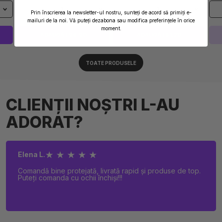
1
1
Prin înscrierea la newsletter-ul nostru, sunteți de acord să primiți e-
mailuri de la noi. Vă puteți dezabona sau modifica preferințele în orice
moment.
ADAUGĂ I 96,90
ADAUGĂ I 61,20
TOATE PRODUSELE
CLIENȚII NOȘTRI L-AU
ADORAT?
★ ★ ★ ★ ★
Elena L.
Comandă bine protejată, livrată rapid și produse de top.
Puteți comanda cu ochii închiși!!!