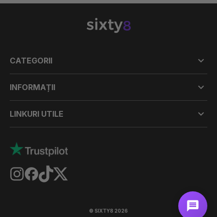

CATEGORII

INFORMAȚII

LINKURI UTILE
© SIXTY8 2026