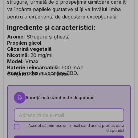
strugure, urmată de o prospețime uimitoare care îți
va încânta papilele gustative și îți va învălui limba
pentru o experiență de degustare excepțională.
Ingrediente și caracteristici:
Arome:
Strugure și gheață
Propilen glicol
Glicerină vegetală
Nicotină:
20 mg/ml
Model:
Vmax
Baterie reîncărcabilă:
600 mAh
Acest produs nu conține CBD.
Conținut:
20 ml de e-liquid
Anunță-mă când este disponibil
Accept să primesc un e-mail când acest produs este
disponibil