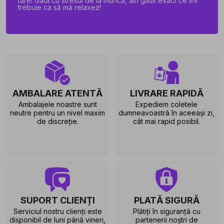
tare! Gata cu stresul de la muncă, am găsit exact ce îmi
trebuie ca să mă relaxez!
AMBALARE ATENTĂ
LIVRARE RAPIDĂ
Ambalajele noastre sunt
Expediem coletele
neutre pentru un nivel maxim
dumneavoastră în aceeași zi,
de discreție.
cât mai rapid posibil.
SUPORT CLIENȚI
PLATĂ SIGURĂ
Serviciul nostru clienți este
Plătiți în siguranță cu
disponibil de luni până vineri,
partenerii noștri de