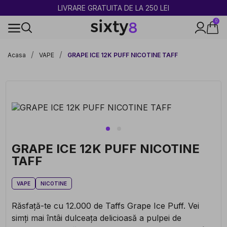
2 CUMPĂRATE = 1 CADOU
0
100% legal în Europa
Acasa
VAPE
GRAPE ICE 12K PUFF NICOTINE TAFF
GRAPE ICE 12K PUFF NICOTINE
TAFF
VAPE
NICOTINE
Răsfață-te cu 12.000 de Taffs Grape Ice Puff. Vei
simți mai întâi dulceața delicioasă a pulpei de