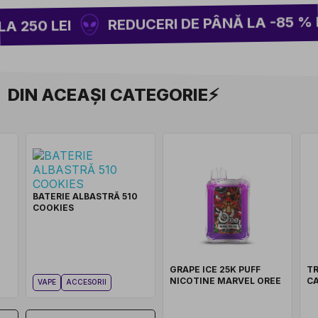
REDUCERI DE PÂNĂ LA -85 % PE
 250 LEI
DIN ACEAȘI CATEGORIE⚡
BATERIE ALBASTRĂ 510
COOKIES
GRAPE ICE 25K PUFF
TR
NICOTINE MARVEL OREE
C
VAPE
ACCESORII