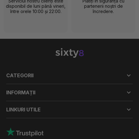
Serviciul nostru clienți este
Plătiți în siguranță cu
disponibil de luni până vineri,
partenerii noștri de
între orele 10:00 și 22:00.
încredere.

CATEGORII

INFORMAȚII

LINKURI UTILE