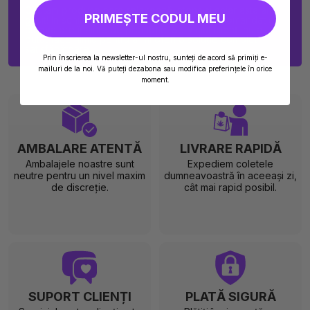
Căutam produse care relaxează intens și chiar asta am
PRIMEȘTE CODUL MEU
găsit! În schimb, am fost dezamăgită că am comandat cu
câteva ore înainte de promoție. Serviciul clienți nu a
putut face nimic pentru a-mi oferi o soluție complet
satisfăcătoare.
Prin înscrierea la newsletter-ul nostru, sunteți de acord să primiți e-
mailuri de la noi. Vă puteți dezabona sau modifica preferințele în orice
moment.
AMBALARE ATENTĂ
LIVRARE RAPIDĂ
Ambalajele noastre sunt
Expediem coletele
neutre pentru un nivel maxim
dumneavoastră în aceeași zi,
de discreție.
cât mai rapid posibil.
SUPORT CLIENȚI
PLATĂ SIGURĂ