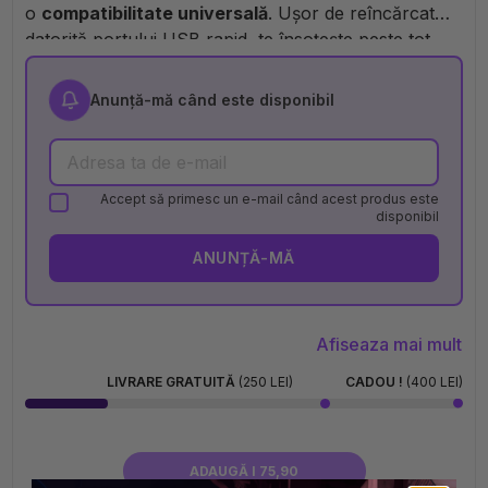
o
compatibilitate universală
. Ușor de reîncărcat
datorită portului USB rapid, te însoțește peste tot
fără să te lase la greu. Minimalistă, solidă și stilată,
bateria
PRT LAB
întruchipează spiritul
Piraterie
:
Anunță-mă când este disponibil
fiabilă, rafinată și construită să dureze. Dacă îți place
echipamentul care lovește tare fără să facă zgomot,
ți-ai găsit aliatul.
Accept să primesc un e-mail când acest produs este
disponibil
ANUNȚĂ-MĂ
Afiseaza mai mult
LIVRARE GRATUITĂ
(250 LEI)
CADOU !
(400 LEI)
ADAUGĂ I 75,90