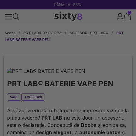
PÂNĂ LA -85%
0
100% legal în Europa
Acasa
PRT LAB® BY BOOBA
ACCESORII PRT LAB®
PRT
LAB® BATERIE VAPE PEN
PRT LAB® BATERIE VAPE PEN
VAPE
ACCESORII
Ai văzut vreodată o baterie care impresionează de la
prima vedere?
PRT LAB
nu este doar un accesoriu:
este o declarație. Concepută de
Booba
și echipa sa,
combină un
design elegant
, o
autonomie beton
și