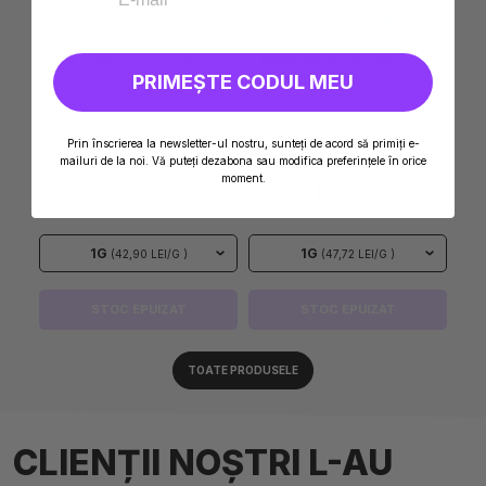
RED LEBANESE HAȘIȘ
AMNESIA HAZE CBG
PRIMEȘTE CODUL MEU
CBG
FLOARE
Prin înscrierea la newsletter-ul nostru, sunteți de acord să primiți e-
mailuri de la noi. Vă puteți dezabona sau modifica preferințele în orice
moment.
HASH
CBG
FLOARE
CBG
1G
1G
(42,90 LEI/G )
(47,72 LEI/G )
STOC EPUIZAT
STOC EPUIZAT
TOATE PRODUSELE
CLIENȚII NOȘTRI L-AU