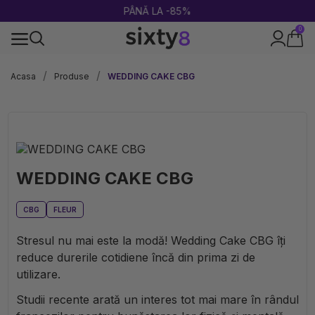
PÂNĂ LA -85%
0
100% legal în Europa
Acasa
Produse
WEDDING CAKE CBG
WEDDING CAKE CBG
CBG
FLEUR
Stresul nu mai este la modă! Wedding Cake CBG îți
reduce durerile cotidiene încă din prima zi de
utilizare.
Studii recente arată un interes tot mai mare în rândul