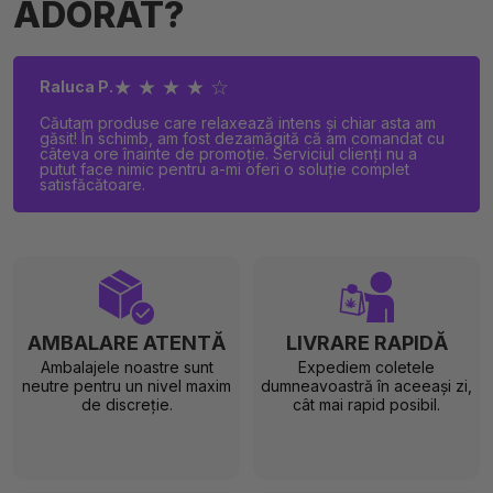
ADORAT?
★ ★ ★ ★ ☆
Raluca P.
Căutam produse care relaxează intens și chiar asta am
găsit! În schimb, am fost dezamăgită că am comandat cu
câteva ore înainte de promoție. Serviciul clienți nu a
putut face nimic pentru a-mi oferi o soluție complet
satisfăcătoare.
AMBALARE ATENTĂ
LIVRARE RAPIDĂ
Ambalajele noastre sunt
Expediem coletele
neutre pentru un nivel maxim
dumneavoastră în aceeași zi,
de discreție.
cât mai rapid posibil.