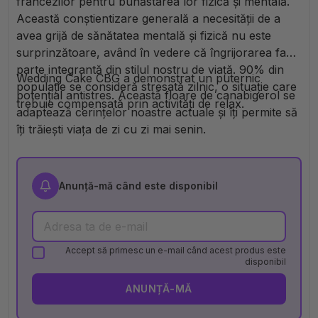
francezilor pentru bunăstarea lor fizică și mentală.
Această conștientizare generală a necesității de a
avea grijă de sănătatea mentală și fizică nu este
surprinzătoare, având în vedere că îngrijorarea face
parte integrantă din stilul nostru de viață. 90% din
Wedding Cake CBG a demonstrat un puternic
populație se consideră stresată zilnic, o situație care
potențial antistres. Această floare de canabigerol se
trebuie compensată prin activități de relax.
adaptează cerințelor noastre actuale și îți permite să
îți trăiești viața de zi cu zi mai senin.
Anunță-mă când este disponibil
Accept să primesc un e-mail când acest produs este
disponibil
ANUNȚĂ-MĂ