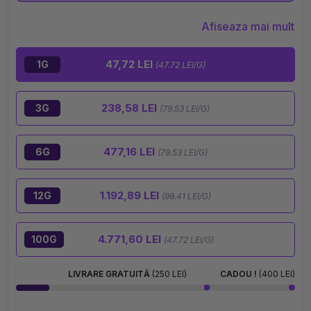
Afiseaza mai mult
47,72 LEI
1G
(47.72 LEI/G)
238,58 LEI
3G
(79.53 LEI/G)
477,16 LEI
6G
(79.53 LEI/G)
1.192,89 LEI
12G
(99.41 LEI/G)
4.771,60 LEI
100G
(47.72 LEI/G)
LIVRARE GRATUITĂ
(250 LEI)
CADOU !
(400 LEI)