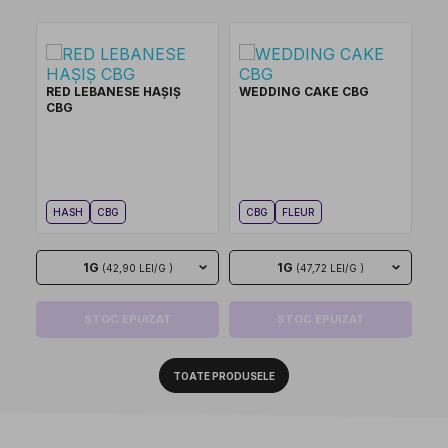
RED LEBANESE HAȘIȘ
WEDDING CAKE CBG
CBG
HASH
CBG
CBG
FLEUR
1G
1G
(42,90 LEI/G )
(47,72 LEI/G )
STOC EPUIZAT
STOC EPUIZAT
TOATE PRODUSELE