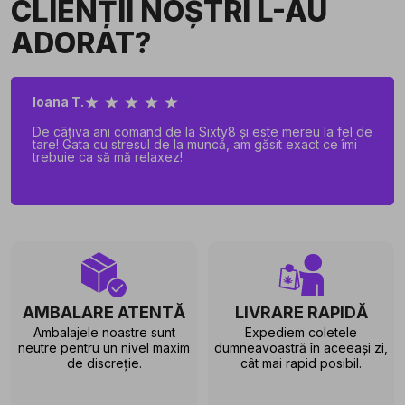
CLIENȚII NOȘTRI L-AU
ADORAT?
★ ★ ★ ★ ★
Ioana T.
De câțiva ani comand de la Sixty8 și este mereu la fel de
tare! Gata cu stresul de la muncă, am găsit exact ce îmi
trebuie ca să mă relaxez!
AMBALARE ATENTĂ
LIVRARE RAPIDĂ
Ambalajele noastre sunt
Expediem coletele
neutre pentru un nivel maxim
dumneavoastră în aceeași zi,
de discreție.
cât mai rapid posibil.