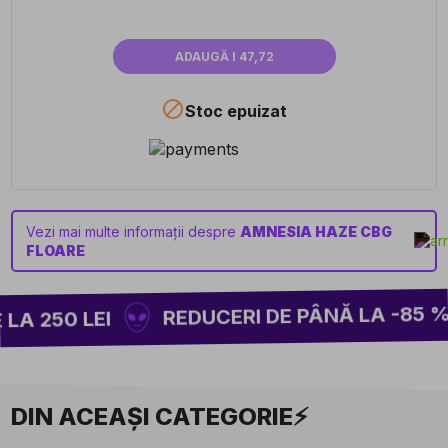
ADAUGĂ I 47,72

Stoc epuizat
Vezi mai multe informații despre
AMNESIA HAZE CBG
FLOARE
REDUCERI DE PÂNĂ LA -85 % P
A 250 LEI
DIN ACEAȘI CATEGORIE⚡