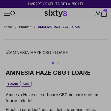
2 CUMPĂRATE = 1 CADOU
0
100% legal în Europa
Acasa
Produse
AMNESIA HAZE CBG FLOARE
AMNESIA HAZE CBG FLOARE
FLOARE
CBG
Amnesia Haze este o floare CBG de care suntem
foarte mândri!
Efectele ei reflectă gustul: dulce și condimentat…