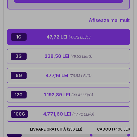
Afiseaza mai mult
47,72 LEI
1G
(47.72 LEI/G)
238,58 LEI
3G
(79.53 LEI/G)
477,16 LEI
6G
(79.53 LEI/G)
1.192,89 LEI
12G
(99.41 LEI/G)
4.771,60 LEI
100G
(47.72 LEI/G)
LIVRARE GRATUITĂ
(250 LEI)
CADOU !
(400 LEI)