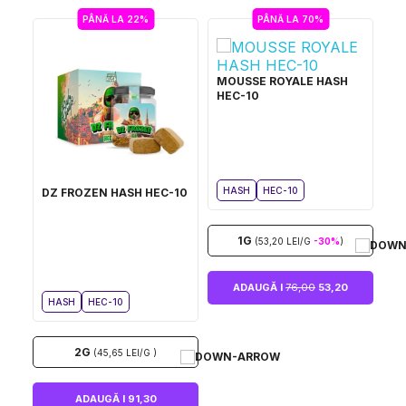
PÂNĂ LA 22%
PÂNĂ LA 70%
MOUSSE ROYALE HASH
HEC-10
HASH
HEC-10
DZ FROZEN HASH HEC-10
1G
(53,20 LEI/G
-30%
)
ADAUGĂ I
76,00
53,20
HASH
HEC-10
2G
(45,65 LEI/G )
ADAUGĂ I 91,30