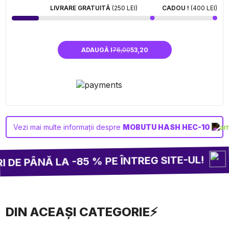
LIVRARE GRATUITĂ
(250 LEI)
CADOU !
(400 LEI)
ADAUGĂ I
76,00
53,20
Vezi mai multe informații despre
MOBUTU HASH HEC-10
2
E PÂNĂ LA -85 % PE ÎNTREG SITE-UL!
DIN ACEAȘI CATEGORIE⚡