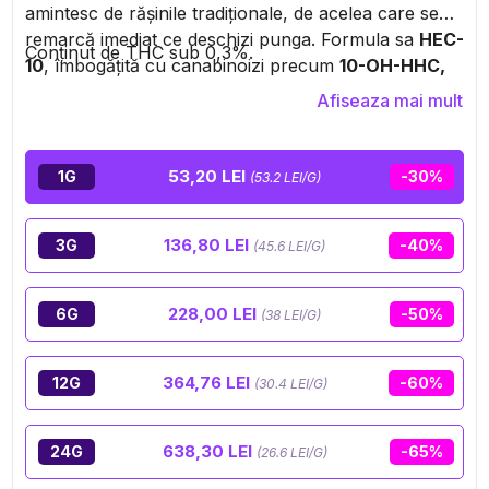
amintesc de rășinile tradiționale, de acelea care se
remarcă imediat ce deschizi punga. Formula sa
HEC-
Conținut de THC sub 0,3%.
10
, îmbogățită cu canabinoizi precum
10-OH-HHC,
CBN+, CBC și CBT
, oferă o experiență profundă, de
Afiseaza mai mult
relaxare, perfectă pentru a te destinde după o zi
lungă. Textură rafinată, miros puternic și senzații
evidente: acesta este un hash conceput pentru
53,20 LEI
1G
-30%
(53.2 LEI/G)
pasionații care apreciază
produsele autentice și
eficiente
.
136,80 LEI
3G
-40%
(45.6 LEI/G)
228,00 LEI
6G
-50%
(38 LEI/G)
364,76 LEI
12G
-60%
(30.4 LEI/G)
638,30 LEI
24G
-65%
(26.6 LEI/G)