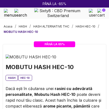
PÂNĂ LA -85%
0
Livrare rapidă și sigură
Acasa
HASH
HASH ALTERNATIVE THC
HASH HEC-10
MOBUTU HASH HEC-10
PÂNĂ LA 65%
MOBUTU HASH HEC-10
HASH
HEC-10
Dacă ești în căutarea unei
rasini cu adevărată
personalitate
,
Mobutu Hash HEC-10
poate deveni
rapid noul tău clasic. Acest hash închis la culoare și
compact eliberează
arome picante, pământii
care