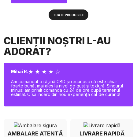
TOATE PRODUSELE
CLIENȚII NOȘTRI L-AU
ADORAT?
★ ★ ★ ★ ☆
Mihai R.
Am comandat o rășină CBD și recunosc că este chiar
foarte bună, mai ales la nivel de gust și textură. Singurul
minus: am primit comanda cu 24 de ore după termenul
estimat. O să încerc din nou experiența cât de curând!
AMBALARE ATENTĂ
LIVRARE RAPIDĂ