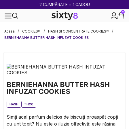
2 CUMPĂRATE = 1 CADOU
0
100% legal în Europa
Acasa
COOKIES®
HASH ȘI CONCENTRATE COOKIES®
BERNIEHANNA BUTTER HASH INFUZAT COOKIES
BERNIEHANNA BUTTER HASH
INFUZAT COOKIES
HASH
THCO
Simți acel parfum delicios de biscuiți proaspăt copți
cu unt topit? Nu este o iluzie olfactivă: este rășina