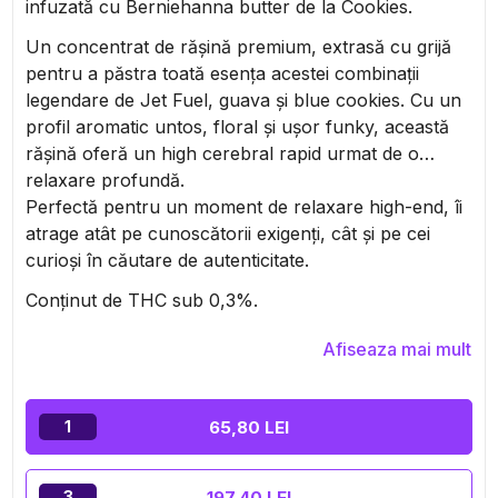
infuzată cu Berniehanna butter de la Cookies.
Un concentrat de rășină premium, extrasă cu grijă
pentru a păstra toată esența acestei combinații
legendare de Jet Fuel, guava și blue cookies. Cu un
profil aromatic untos, floral și ușor funky, această
rășină oferă un high cerebral rapid urmat de o
relaxare profundă.
Perfectă pentru un moment de relaxare high-end, îi
atrage atât pe cunoscătorii exigenți, cât și pe cei
curioși în căutare de autenticitate.
Conținut de THC sub 0,3%.
Afiseaza mai mult
65,80 LEI
1
197,40 LEI
3