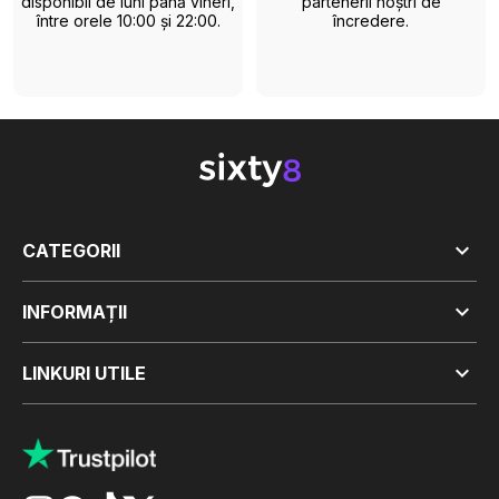
disponibil de luni până vineri,
partenerii noștri de
între orele 10:00 și 22:00.
încredere.

CATEGORII

INFORMAȚII

LINKURI UTILE