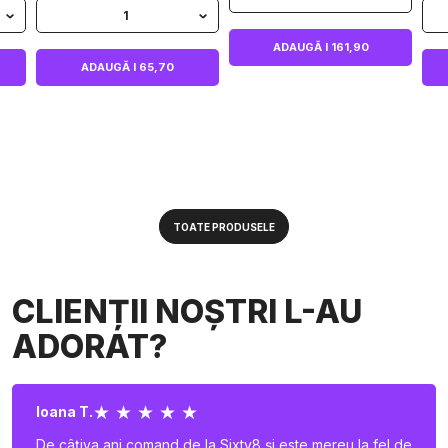
1
ADAUGĂ I 161,90
ADAUGĂ I 65,70
TOATE PRODUSELE
CLIENȚII NOȘTRI L-AU
ADORAT?
★ ★ ★ ★ ★
Ioana T.
De câțiva ani comand de la Sixty8 și este mereu la fel de