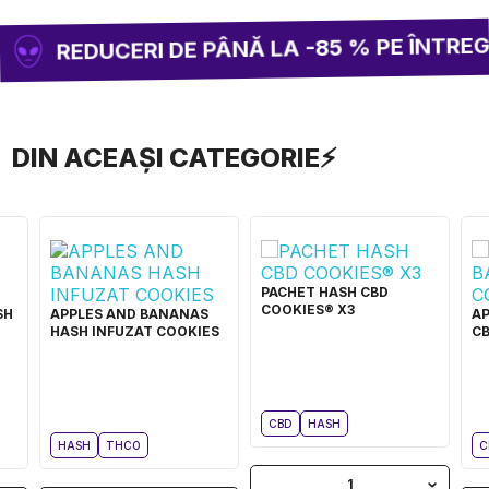
REDUCERI DE PÂNĂ LA -85 % PE ÎNTREG 
DIN ACEAȘI CATEGORIE⚡
PACHET HASH CBD
COOKIES® X3
SH
APPLES AND BANANAS
A
HASH INFUZAT COOKIES
CB
CBD
HASH
HASH
THCO
C
1