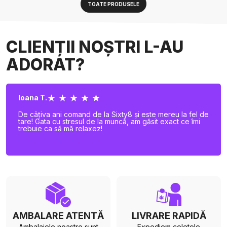
TOATE PRODUSELE
CLIENȚII NOȘTRI L-AU
ADORAT?
★ ★ ★ ★ ★
Ioana T.
De câțiva ani comand de la Sixty8 și este mereu la fel de
tare! Gata cu stresul de la muncă, am găsit exact ce îmi
trebuie ca să mă relaxez!
AMBALARE ATENTĂ
LIVRARE RAPIDĂ
Ambalajele noastre sunt
Expediem coletele