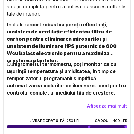
soluție completă pentru a cultiva cu succes culturile
tale de interior.
Include un
cort robust
cu pereți reflectanți,
un
sistem de ventilație eficient
cu filtru de
carbon pentru eliminarea mirosurilor și
un
sistem de iluminare HPS puternic de 600
W
cu balast electronic pentru a maximiza
creșterea plantelor.
Cu
higrometrul termometru
, poți monitoriza cu
ușurință temperatura și umiditatea, în timp ce
temporizatorul programabil simplifică
automatizarea ciclurilor de iluminare. Ideal pentru
controlul complet al mediului tău de creștere.
Afiseaza mai mult
LIVRARE GRATUITĂ
(250 LEI)
CADOU !
(400 LEI)