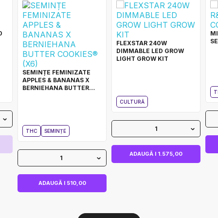
D
MI
SE
FLEXSTAR 240W
DIMMABLE LED GROW
LIGHT GROW KIT
SEMINȚE FEMINIZATE
APPLES & BANANAS X
BERNIEHANA BUTTER
T
COOKIES® (X6)
CULTURĂ
1
THC
SEMINȚE
ADAUGĂ I 1.575,00
1
ADAUGĂ I 510,00