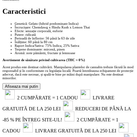
Caracteristici
Genetică: Gelato (hibrid predominant Indica)
Încrucișare: Chemdawg x Hindu Kush x Lemon Thai
Efecte: senzație corporală, euforie
Putere: ridicată
Perioadă de înflorire: 56 până la 63 de zile
Înălțime: 60 până la 80 cm
Raport Indica/Sativa: 75% Indica, 25% Sativa
Terpene dominante: mircenă, pinen
Aromă: note pământii, fructate și lemnoase
Avertisment de sănătate privind cultivarea (THC = 0%)
Acest produs este destinat cultivării. Manipularea plantelor de cannabis trebuie făcută în mod
responsabil și în conformitate cu legislația locală. Poartă întotdeauna echipament de protecție
adecvat, dacă este necesar, și spală-te bine pe mâini după manipulare. Nu este destinat
minorilor.
Afiseaza mai putin
2 CUMPĂRATE = 1 CADOU
LIVRARE
GRATUITĂ DE LA 250 LEI
REDUCERI DE PÂNĂ LA
-85 % PE ÎNTREG SITE-UL!
2 CUMPĂRATE = 1
CADOU
LIVRARE GRATUITĂ DE LA 250 LEI