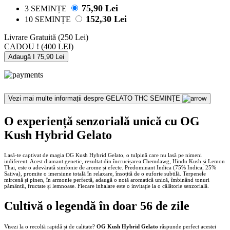
75,90 Lei
3 SEMINȚE
152,30 Lei
10 SEMINȚE
Livrare Gratuită
(250 Lei)
CADOU !
(400 LEI)
Adaugă I 75,90 Lei
Vezi mai multe informații despre
GELATO THC SEMINȚE
O experiență senzorială unică cu OG
Kush Hybrid Gelato
Lasă-te captivat de magia OG Kush Hybrid Gelato, o tulpină care nu lasă pe nimeni
indiferent. Acest diamant genetic, rezultat din încrucișarea Chemdawg, Hindu Kush și Lemon
Thai, este o adevărată simfonie de arome și efecte. Predominant Indica (75% Indica, 25%
Sativa), promite o imersiune totală în relaxare, însoțită de o euforie subtilă. Terpenele
mircenă și pinen, în armonie perfectă, adaugă o notă aromatică unică, îmbinând tonuri
pământii, fructate și lemnoase. Fiecare inhalare este o invitație la o călătorie senzorială.
Cultivă o legendă în doar 56 de zile
Visezi la o recoltă rapidă și de calitate?
OG Kush Hybrid Gelato
răspunde perfect acestei