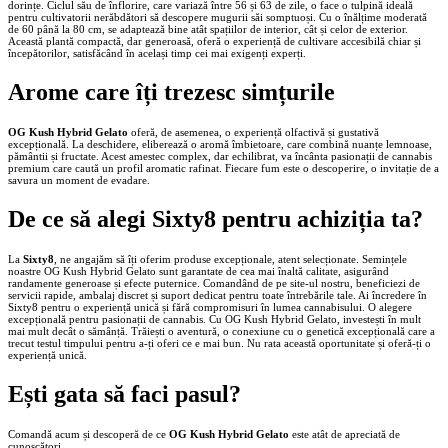
dorințe. Ciclul său de înflorire, care variază între 56 și 63 de zile, o face o tulpină ideală
pentru cultivatorii nerăbdători să descopere mugurii săi somptuoși. Cu o înălțime moderată
de 60 până la 80 cm, se adaptează bine atât spațiilor de interior, cât și celor de exterior.
Această plantă compactă, dar generoasă, oferă o experiență de cultivare accesibilă chiar și
începătorilor, satisfăcând în același timp cei mai exigenți experți.
Arome care îți trezesc simțurile
OG Kush Hybrid Gelato
oferă, de asemenea, o experiență olfactivă și gustativă
excepțională. La deschidere, eliberează o aromă îmbietoare, care combină nuanțe lemnoase,
pământii și fructate. Acest amestec complex, dar echilibrat, va încânta pasionații de cannabis
premium care caută un profil aromatic rafinat. Fiecare fum este o descoperire, o invitație de a
savura un moment de evadare.
De ce să alegi Sixty8 pentru achiziția ta?
La
Sixty8
, ne angajăm să îți oferim produse excepționale, atent selecționate. Semințele
noastre OG Kush Hybrid Gelato sunt garantate de cea mai înaltă calitate, asigurând
randamente generoase și efecte puternice. Comandând de pe site-ul nostru, beneficiezi de
servicii rapide, ambalaj discret și suport dedicat pentru toate întrebările tale. Ai încredere în
Sixty8 pentru o experiență unică și fără compromisuri în lumea cannabisului. O alegere
excepțională pentru pasionații de cannabis. Cu OG Kush Hybrid Gelato, investești în mult
mai mult decât o sămânță. Trăiești o aventură, o conexiune cu o genetică excepțională care a
trecut testul timpului pentru a-ți oferi ce e mai bun. Nu rata această oportunitate și oferă-ți o
experiență unică.
Ești gata să faci pasul?
Comandă acum și descoperă de ce
OG Kush Hybrid Gelato
este atât de apreciată de
cunoscători.