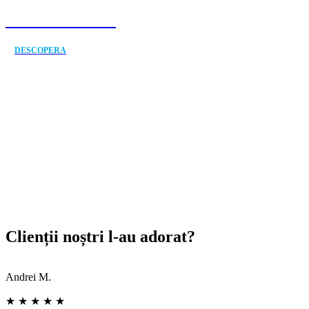
ÎN EUROPA 💫
DESCOPERA
Clienții noștri l-au adorat?
Andrei M.
I
★ ★ ★ ★ ★