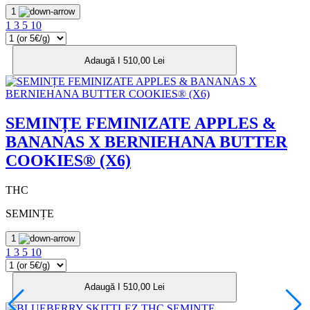
1
1
3
5
10
Adaugă I 510,00 Lei
SEMINȚE FEMINIZATE APPLES &
BANANAS X BERNIEHANA BUTTER
COOKIES® (X6)
THC
SEMINȚE
1
1
3
5
10
Adaugă I 510,00 Lei