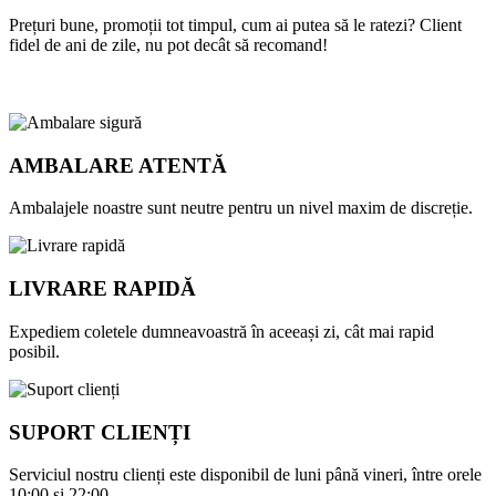
Prețuri bune, promoții tot timpul, cum ai putea să le ratezi? Client
D
fidel de ani de zile, nu pot decât să recomand!
c
r
AMBALARE ATENTĂ
Ambalajele noastre sunt neutre pentru un nivel maxim de discreție.
LIVRARE RAPIDĂ
Expediem coletele dumneavoastră în aceeași zi, cât mai rapid
posibil.
SUPORT CLIENȚI
Serviciul nostru clienți este disponibil de luni până vineri, între orele
10:00 și 22:00.