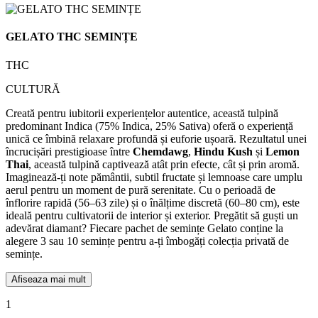
GELATO THC SEMINȚE
THC
CULTURĂ
Creată pentru iubitorii experiențelor autentice, această tulpină
predominant Indica (75% Indica, 25% Sativa) oferă o experiență
unică ce îmbină relaxare profundă și euforie ușoară. Rezultatul unei
încrucișări prestigioase între
Chemdawg
,
Hindu Kush
și
Lemon
Thai
, această tulpină captivează atât prin efecte, cât și prin aromă.
Imaginează-ți note pământii, subtil fructate și lemnoase care umplu
aerul pentru un moment de pură serenitate. Cu o perioadă de
înflorire rapidă (56–63 zile) și o înălțime discretă (60–80 cm), este
ideală pentru cultivatorii de interior și exterior. Pregătit să guști un
adevărat diamant? Fiecare pachet de semințe Gelato conține la
alegere 3 sau 10 semințe pentru a-ți îmbogăți colecția privată de
semințe.
Afiseaza mai mult
1