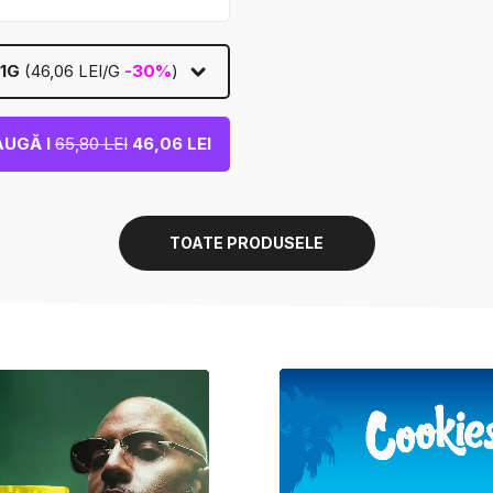
1G
(46,06 LEI/G
-30%
)
UGĂ I
65,80 LEI
46,06 LEI
TOATE PRODUSELE