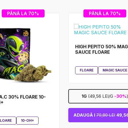
PÂNĂ LA 70%
PÂNĂ LA 70%
HIGH PEPITO 50% MAG
SAUCE FLOARE
FLOARE
MAGIC SAUCE
1G
(49,56 LEI/G
-30%
A.C 30% FLOARE 10-
H+
ADAUGĂ I
70,80 LEI
49,56
FLOARE
10-OH+