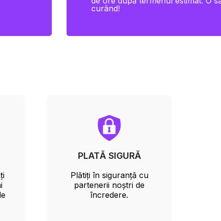
de ore după termenul estimat. O să
curând!
PLATĂ SIGURĂ
ți
Plătiți în siguranță cu
i
partenerii noștri de
le
încredere.