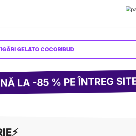
ȚIGĂRI GELATO COCORIBUD
85 % PE ÎNTREG SITE-UL!
RIE⚡