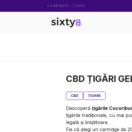
2 CUMPĂRATE = 1 CADOU
CBD ȚIGĂRI G
CBD
ȚIGARE
Descoperă
țigările Cocorib
țigările tradiționale, cu mai
legală și liniștitoare.
Fie că alegi un cartridge de 