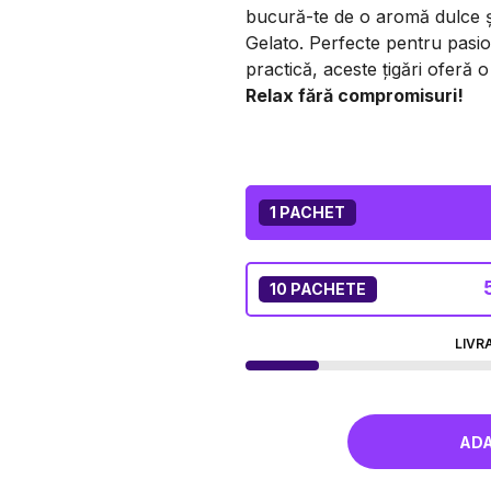
bucură-te de o aromă dulce și
Gelato. Perfecte pentru pasio
practică, aceste țigări oferă o
Relax fără compromisuri!
1 PACHET
10 PACHETE
LIVR