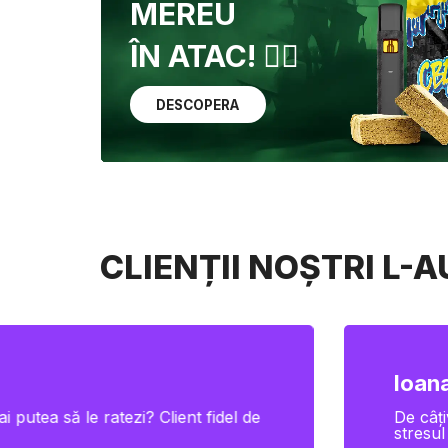
MEREU
ÎN ATAC! 🏴‍☠️
DESCOPERA
CLIENȚII NOȘTRI L-
Ioana
i putea să le ratezi? Client fidel de
De câți
stresul