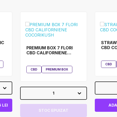
IC
STRAWB
CBD C
PREMIUM BOX 7 FLORI
CBD CALIFORNIENE
COCORIKUSH
CBD
CBD
PREMIUM BOX
)
1
 LEI
ADA
STOC EPUIZAT