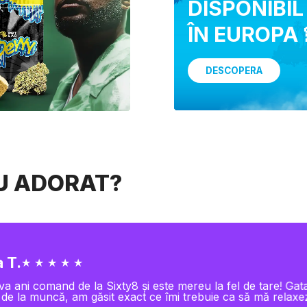
DISPONIBIL
ÎN EUROPA 
DESCOPERA
AU ADORAT?
 T.
★ ★ ★ ★ ★
va ani comand de la Sixty8 și este mereu la fel de tare! Gat
 de la muncă, am găsit exact ce îmi trebuie ca să mă relaxe