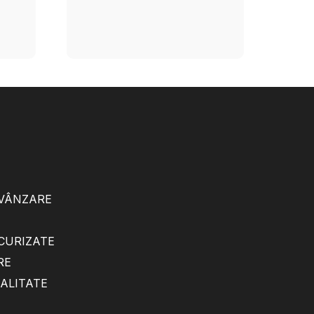
 VÂNZARE
ECURIZATE
RE
IALITATE