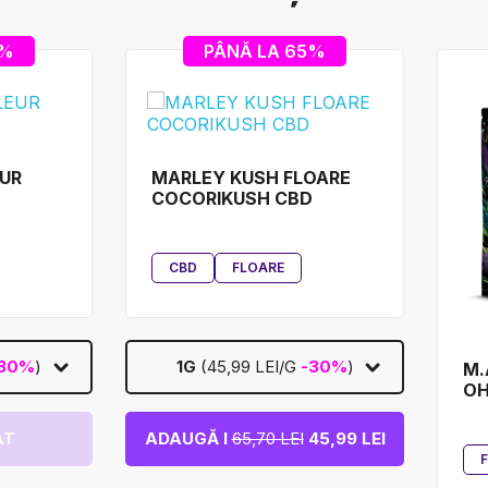
0%
PÂNĂ LA 65%
UR
MARLEY KUSH FLOARE
D
COCORIKUSH CBD
CBD
FLOARE
30%
)
1G
(45,99 LEI/G
-30%
)
M.
O
AT
ADAUGĂ I
65,70 LEI
45,99 LEI