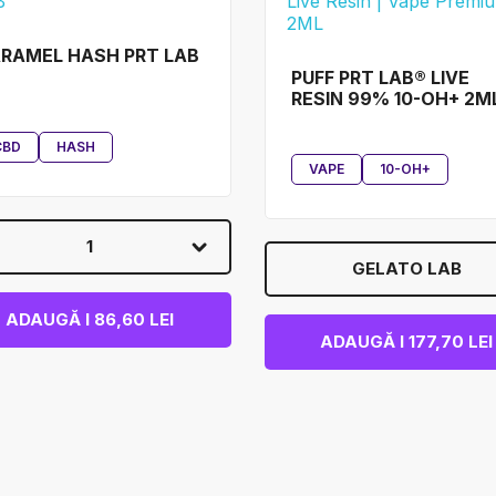
RAMEL HASH PRT LAB
PUFF PRT LAB® LIVE
RESIN 99% 10-OH+ 2M
CBD
HASH
VAPE
10-OH+
1
GELATO LAB
ADAUGĂ I 86,60 LEI
ADAUGĂ I 177,70 LEI