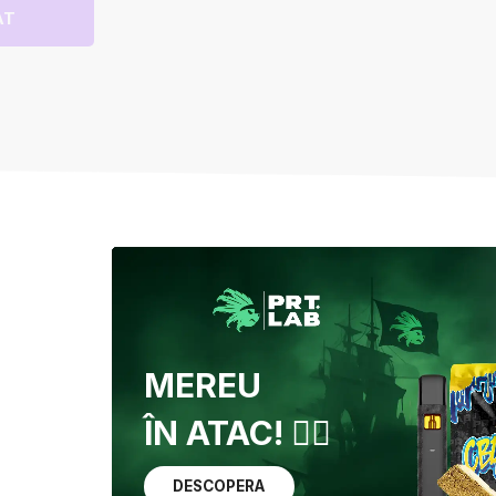
AT
MEREU
ÎN ATAC! 🏴‍☠️
DESCOPERA