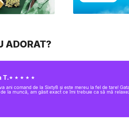
AU ADORAT?
 T.
★ ★ ★ ★ ★
va ani comand de la Sixty8 și este mereu la fel de tare! Gat
 de la muncă, am găsit exact ce îmi trebuie ca să mă relaxe