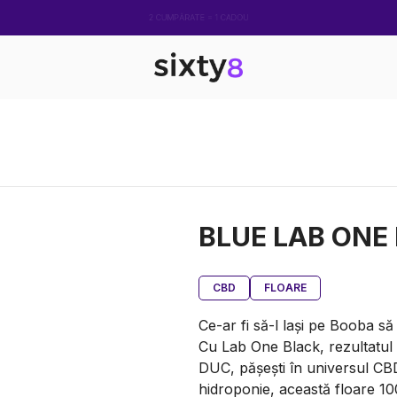
2 CUMPĂRATE = 1 CADOU
BLUE LAB ONE
CBD
FLOARE
Ce-ar fi să-l lași pe Booba să
Cu Lab One Black, rezultatul 
DUC, pășești în universul CBD
hidroponie, această floare 1