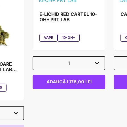
E-LICHID RED CARTEL 10-
CA
OH+ PRT LAB
VAPE
10-OH+
1
LOARE
T LAB®
ADAUGĂ I 178,00 LEI
0