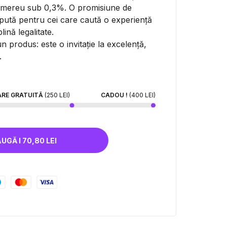
C mereu sub 0,3%. O promisiune de
cepută pentru cei care caută o experiență
lină legalitate.
 produs: este o invitație la excelență,
.
ARE GRATUITĂ
(250 LEI)
CADOU !
(400 LEI)
ADAUGĂ I 70,80 LEI