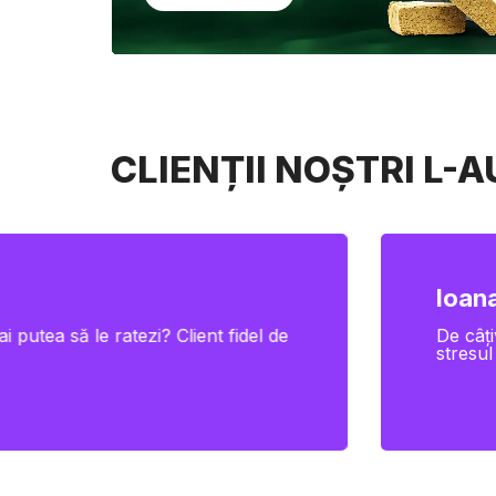
CLIENȚII NOȘTRI L-
Ioana
i putea să le ratezi? Client fidel de
De câți
stresul