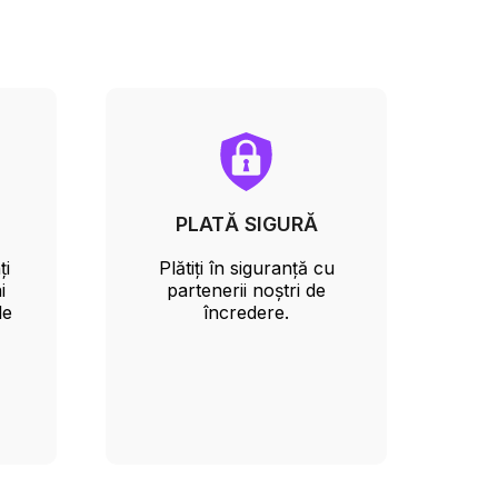
PLATĂ SIGURĂ
ți
Plătiți în siguranță cu
i
partenerii noștri de
le
încredere.