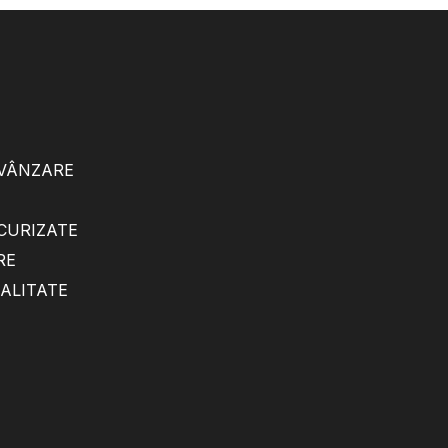
 VÂNZARE
ECURIZATE
RE
IALITATE