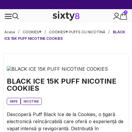
2 CUMPĂRATE = 1 CADOU
0
100% legal în Europa
Acasa
COOKIES®
COOKIES® PUFFS CU NICOTINĂ
BLACK
ICE 15K PUFF NICOTINE COOKIES
BLACK ICE 15K PUFF NICOTINE
COOKIES
VAPE
NICOTINE
Descoperă Puff Black Ice de la Cookies, o țigară
electronică reîncărcabilă care oferă o experiență de
vapat intensă și revigorantă. Distribuită în