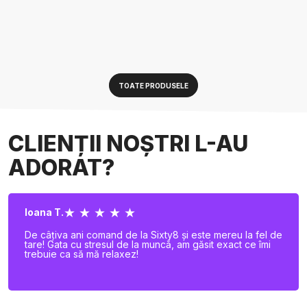
TOATE PRODUSELE
CLIENȚII NOȘTRI L-AU
ADORAT?
★ ★ ★ ★ ★
Ioana T.
De câțiva ani comand de la Sixty8 și este mereu la fel de
tare! Gata cu stresul de la muncă, am găsit exact ce îmi
trebuie ca să mă relaxez!