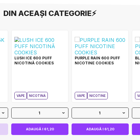
DIN ACEAȘI CATEGORIE⚡
LUSH ICE 600 PUFF
PURPLE RAIN 600 PUFF
BL
NICOTINĂ COOKIES
NICOTINE COOKIES
NI
VAPE
NICOTINĂ
VAPE
NICOTINE
V
1
1
ADAUGĂ I 61,20
ADAUGĂ I 61,20