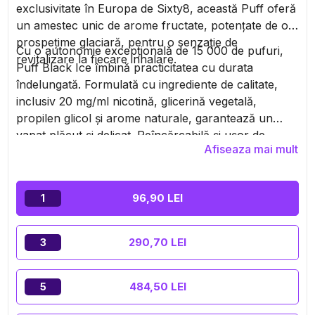
exclusivitate în Europa de Sixty8, această Puff oferă
un amestec unic de arome fructate, potențate de o
prospețime glaciară, pentru o senzație de
Cu o autonomie excepțională de 15 000 de pufuri,
revitalizare la fiecare inhalare.
Puff Black Ice îmbină practicitatea cu durata
îndelungată. Formulată cu ingrediente de calitate,
inclusiv 20 mg/ml nicotină, glicerină vegetală,
propilen glicol și arome naturale, garantează un
vapat plăcut și delicat. Reîncărcabilă și ușor de
Afiseaza mai mult
transportat, este ideală pentru amatorii de arome
intense și răcoritoare. Produs rezervat adulților,
nerecomandat minorilor și femeilor însărcinate.
96,90 LEI
1
290,70 LEI
3
484,50 LEI
5