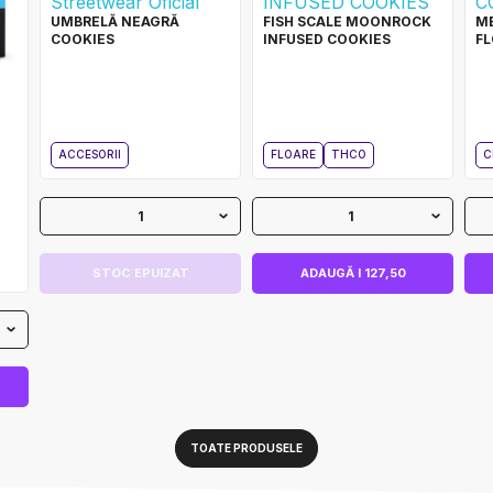
UMBRELĂ NEAGRĂ
FISH SCALE MOONROCK
ME
COOKIES
INFUSED COOKIES
FL
ACCESORII
FLOARE
THCO
C
1
1
STOC EPUIZAT
ADAUGĂ I 127,50
TOATE PRODUSELE