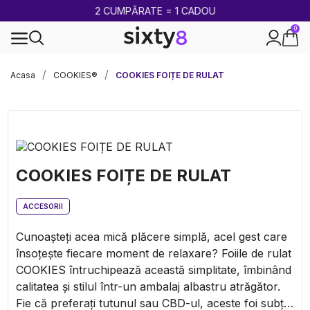
2 CUMPĂRATE = 1 CADOU
0
100% legal în Europa
Acasa
COOKIES®
COOKIES FOIȚE DE RULAT
COOKIES FOIȚE DE RULAT
ACCESORII
Cunoașteți acea mică plăcere simplă, acel gest care
însoțește fiecare moment de relaxare? Foiile de rulat
COOKIES întruchipează această simplitate, îmbinând
calitatea și stilul într-un ambalaj albastru atrăgător.
Fie că preferați tutunul sau CBD-ul, aceste foi subțiri