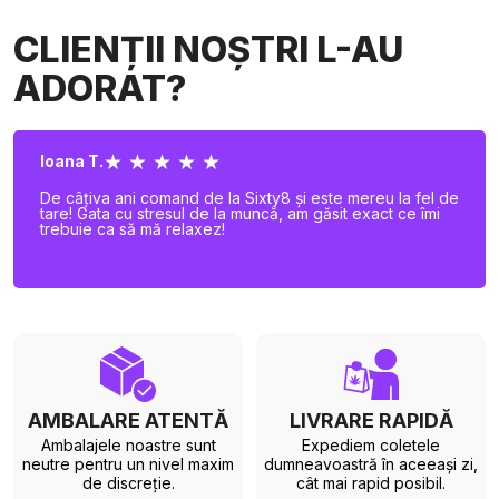
CLIENȚII NOȘTRI L-AU
ADORAT?
★ ★ ★ ★ ★
Ioana T.
De câțiva ani comand de la Sixty8 și este mereu la fel de
tare! Gata cu stresul de la muncă, am găsit exact ce îmi
trebuie ca să mă relaxez!
AMBALARE ATENTĂ
LIVRARE RAPIDĂ
Ambalajele noastre sunt
Expediem coletele
neutre pentru un nivel maxim
dumneavoastră în aceeași zi,
de discreție.
cât mai rapid posibil.