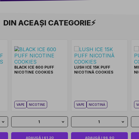
DIN ACEAȘI CATEGORIE⚡
BLACK ICE 600 PUFF
LUSH ICE 15K PUFF
MI
NICOTINE COOKIES
NICOTINĂ COOKIES
NI
VAPE
NICOTINE
VAPE
NICOTINĂ
V
1
1
ADAUGĂ I 61,20
ADAUGĂ I 96,90