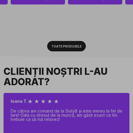
TOATE PRODUSELE
CLIENȚII NOȘTRI L-AU
ADORAT?
★ ★ ★ ★ ★
Ioana T.
De câțiva ani comand de la Sixty8 și este mereu la fel de
tare! Gata cu stresul de la muncă, am găsit exact ce îmi
trebuie ca să mă relaxez!