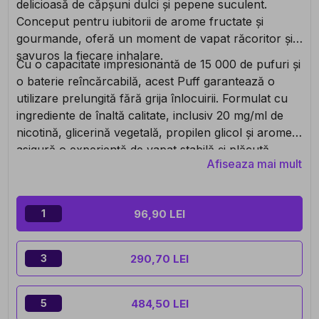
delicioasă de căpșuni dulci și pepene suculent.
Conceput pentru iubitorii de arome fructate și
gourmande, oferă un moment de vapat răcoritor și
savuros la fiecare inhalare.
Cu o capacitate impresionantă de 15 000 de pufuri și
o baterie reîncărcabilă, acest Puff garantează o
utilizare prelungită fără grija înlocuirii. Formulat cu
ingrediente de înaltă calitate, inclusiv 20 mg/ml de
nicotină, glicerină vegetală, propilen glicol și arome,
asigură o experiență de vapat stabilă și plăcută.
Afiseaza mai mult
Designul său compact facilitează transportul, pentru
o vapat practică și fără griji oriunde te-ai afla!
96,90 LEI
1
290,70 LEI
3
484,50 LEI
5